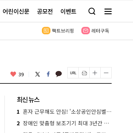
어린이신문
공모전
이벤트
검
메
색
뉴
창
전
열
체
팩트브리핑
레터구독
기
보
기
카
좋
트
페
39
페
인
글
글
카
위
이
아
이
쇄
자
자
오
터
스
요
지
하
크
크
톡
북
U
기
기
기
R
새
크
작
L
창
게
게
최신 뉴스
복
열
변
변
사
림
경
경
하
하
1
혼자 근무해도 안심! '소상공인안심벨' 신청하세요
기
기
2
장애인 맞춤형 보조기기 최대 3년간 무상 대여…삶의 질 높인다