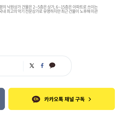
여 평의 낙원상가 건물은 2∼5층은 상가, 6∼15층은 아파트로 쓰이는
집한 국내 최고의 악기 전문상가로 유명하지만 최근 건물이 노후해 미관
카
트
페
카
위
이
오
터
스
톡
북