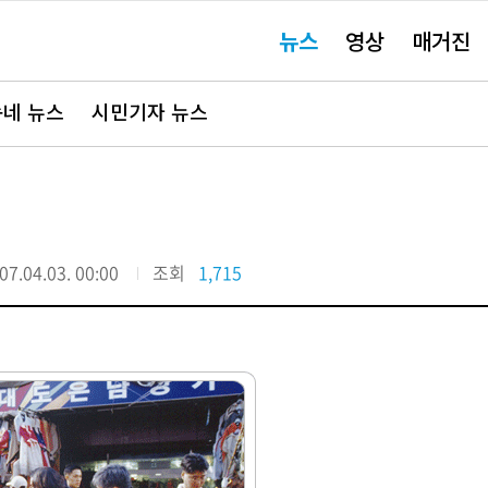
주
뉴스
영상
매거진
요
서
비
스
바
네 뉴스
시민기자 뉴스
로
가
기"
07.04.03. 00:00
조회
1,715