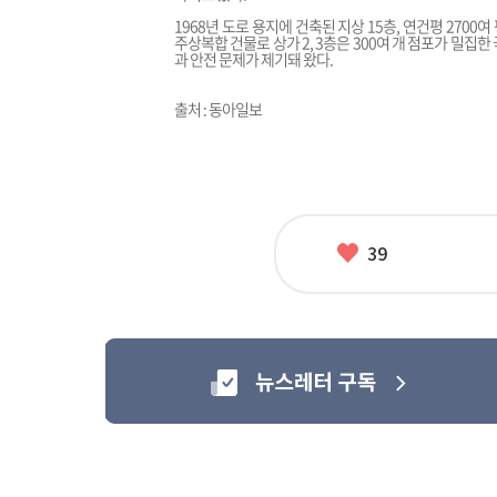
1968년 도로 용지에 건축된 지상 15층, 연건평 2700
주상복합 건물로 상가 2, 3층은 300여 개 점포가 밀
과 안전 문제가 제기돼 왔다.
출처 : 동아일보
좋
39
아
요