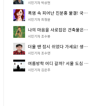
시민기자 박상현
폭염 속 피어난 진분홍 물결! 국립중앙박물관 배롱나무 명소
시민기자 최정윤
나의 마음을 사로잡은 건축물은? '서울시 건축상' 수상작 공개!
시민기자 조수봉
더울 땐 잠시 쉬었다 가세요! 생수 냉장고부터 해피소·무더위쉼터까지
시민기자 조수연
여름방학 어디 갈까? 서울 도심 무료 실내 여행 코스 추천
시민기자 김은주