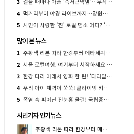
3
걸을 때마다 아픈 '족저근막염'…무작정 참지 말고 '이것' 해보세요!
4
먹거리부터 야경 라이브까지…망원한강공원 알짜 코스
5
시민이 사랑한 '찐' 로컬 명소 어디? '서울에디션25' 추천 코스
많이 본 뉴스
1
주황색 리본 따라 한강부터 메타세쿼이아 숲길까지…서울둘레길 15코스
2
서울 로컬여행, 여기부터 시작하세요 '서울에디션25'
3
한강 다리 아래서 영화 한 편! '다리밑 영화관' 무료 상영
4
우리 아이 체력이 쑥쑥! 클라이밍 키즈카페·어린이 체력장
5
폭염 속 피어난 진분홍 물결! 국립중앙박물관 배롱나무 명소
시민기자 인기뉴스
주황색 리본 따라 한강부터 메타세쿼이아 숲길까지…서울둘레길 15코스