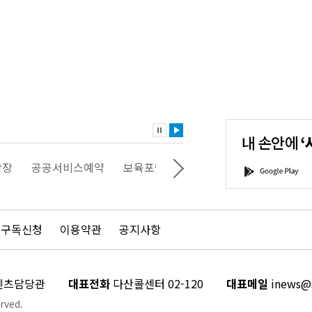
내
손
안
에
'서
광장
공공서비스예약
보육포털
일자리포털
문화포털
G
울'을
o
다
o
운
g
로
l
드
e
 구독신청
이용약관
공지사항
하
P
세
l
요!
a
y
콘텐츠담당관
대표전화
다산콜센터 02-120
대표메일
inews@s
rved.