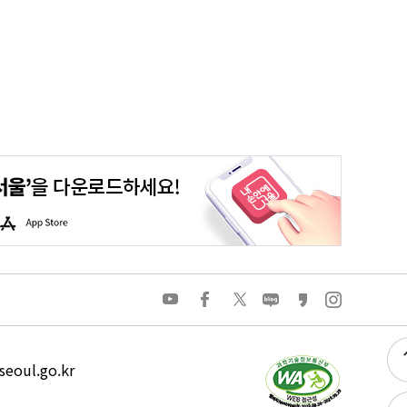
평생학습포털
청년포털
대기환경정보
에코마일리지
A
p
p
S
t
o
유
페
트
네
카
인
r
튜
이
위
이
카
스
e
브
스
터
버
오
타
북
블
스
그
로
토
램
그
리
eoul.go.kr