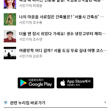
무 명소
시민기자 최정윤
나의 마음을 사로잡은 건축물은? '서울시 건축상' 수
상작 공개!
시민기자 조수봉
더울 땐 잠시 쉬었다 가세요! 생수 냉장고부터 해피소
·무더위쉼터까지
시민기자 조수연
여름방학 어디 갈까? 서울 도심 무료 실내 여행 코스
추천
시민기자 김은주
다
A
운
p
로
p
드
S
하
t
기
o
관련 누리집 바로가기
G
r
o
e