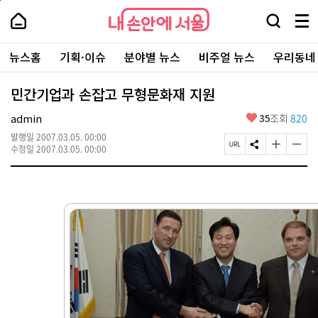
본
페
내
문
이
내
손
검
메
바
지
손
안
색
뉴
로
상
안
주
에
창
전
가
단
에
뉴스홈
기획·이슈
분야별 뉴스
비주얼 뉴스
우리동네
요
서
열
체
기
으
서
서
울
기
보
로
울
비
기
이
-
민간기업과 손잡고 무형문화재 지원
스
동
서
바
울
좋
admin
35
조회
820
로
시
아
가
대
발행일
2007.03.05. 00:00
요
기
페
S
글
글
표
수정일
2007.03.05. 00:00
이
N
자
자
소
지
S
크
크
통
U
공
기
기
포
R
유
크
작
털
L
하
게
게
복
기
변
변
사
경
경
하
하
기
기