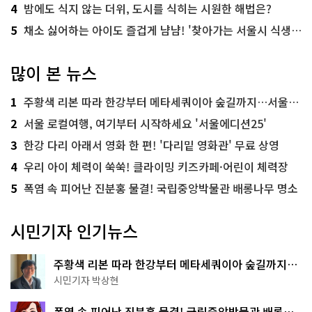
4
밤에도 식지 않는 더위, 도시를 식히는 시원한 해법은?
5
채소 싫어하는 아이도 즐겁게 냠냠! '찾아가는 서울시 식생활 교육' 현장
많이 본 뉴스
1
주황색 리본 따라 한강부터 메타세쿼이아 숲길까지…서울둘레길 15코스
2
서울 로컬여행, 여기부터 시작하세요 '서울에디션25'
3
한강 다리 아래서 영화 한 편! '다리밑 영화관' 무료 상영
4
우리 아이 체력이 쑥쑥! 클라이밍 키즈카페·어린이 체력장
5
폭염 속 피어난 진분홍 물결! 국립중앙박물관 배롱나무 명소
시민기자 인기뉴스
주황색 리본 따라 한강부터 메타세쿼이아 숲길까지…
서울둘레길 15코스
시민기자 박상현
폭염 속 피어난 진분홍 물결! 국립중앙박물관 배롱나