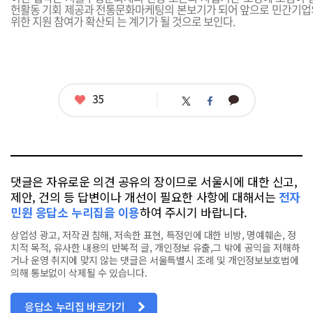
헌활동 기회 제공과 전통문화마케팅의 본보기가 되어 앞으로 민간기업
위한 지원 참여가 확산되 는 계기가 될 것으로 보인다.
좋
35
카
트
페
아
카
위
이
요
오
터
스
톡
북
댓글은 자유로운 의견 공유의 장이므로 서울시에 대한 신고,
제안, 건의 등 답변이나 개선이 필요한 사항에 대해서는
전자
민원 응답소 누리집을 이용
하여 주시기 바랍니다.
상업성 광고, 저작권 침해, 저속한 표현, 특정인에 대한 비방, 명예훼손, 정
치적 목적, 유사한 내용의 반복적 글, 개인정보 유출,그 밖에 공익을 저해하
거나 운영 취지에 맞지 않는 댓글은 서울특별시 조례 및 개인정보보호법에
의해 통보없이 삭제될 수 있습니다.
응답소 누리집 바로가기