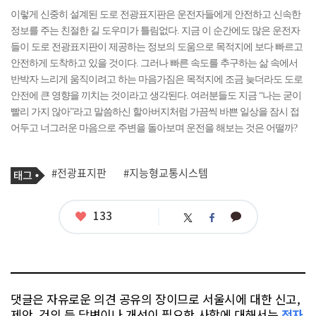
이렇게 신중히 설계된 도로 전광표지판은 운전자들에게 안전하고 신속한
정보를 주는 친절한 길 도우미가 틀림없다. 지금 이 순간에도 많은 운전자
들이 도로 전광표지판이 제공하는 정보의 도움으로 목적지에 보다 빠르고
안전하게 도착하고 있을 것이다. 그러나 빠른 속도를 추구하는 삶 속에서
반박자 느리게 움직이려고 하는 마음가짐은 목적지에 조금 늦더라도 도로
안전에 큰 영향을 끼치는 것이라고 생각된다. 여러분들도 지금 “나는 굳이
빨리 가지 않아”라고 말씀하신 할아버지처럼 가끔씩 바쁜 일상을 잠시 접
어두고 너그러운 마음으로 주변을 돌아보며 운전을 해보는 것은 어떨까?
기
태
#전광표지판
#지능형교통시스템
사
그
관
련
태
좋
133
카
트
페
그
아
카
위
이
요
오
터
스
톡
북
댓글은 자유로운 의견 공유의 장이므로 서울시에 대한 신고,
제안, 건의 등 답변이나 개선이 필요한 사항에 대해서는
전자