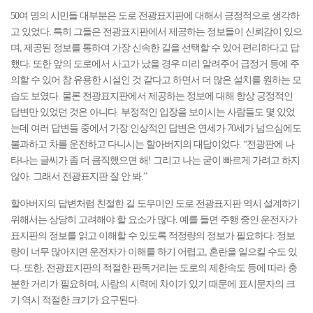
50여 명의 시민들 대부분은 도로 전광표지판에 대해서 긍정적으로 생각하
고 있었다. 특히 그들은 전광표지판에서 제공하는 정보들이 신뢰감이 있으
며, 제공된 정보를 통하여 가장 신속한 길을 선택할 수 있어 편리하다고 답
했다. 또한 앞의 도로에서 사고가 났을 경우 미리 알려주어 급정거 등에 주
의할 수 있어 참 유용한 시설인 것 같다고 하면서 더 많은 설치를 원하는 모
습도 보였다. 물론 전광표지판에서 제공하는 정보에 대해 항상 긍정적인
답변만 있었던 것은 아니다. 부정적인 입장을 보이시는 사람들도 몇 있었
는데 여러 답변들 중에서 가장 인상적인 답변은 연세가 70세가 넘으심에도
불과하고 차를 운전하고 다니시는 할아버지의 대답이었다.
“전광판에 나
타나는 글씨가 좀 더 큼직했으면 해! 그리고 나는 굳이 빠르게 가려고 하지
않아. 그래서 전광표지판 잘 안 봐.”
할아버지의 답변처럼 친절한 길 도우미인 도로 전광표지판 역시 설계하기
위해서는 상당히 고려해야 할 요소가 많다. 예를 들면 주행 중인 운전자가
표지판의 정보를 읽고 이해할 수 있도록 적정량의 정보가 필요하다. 정보
량이 너무 많아지면 운전자가 이해를 하기 어렵고, 혼란을 일으킬 수도 있
다. 또한, 전광표지판의 적절한 판독거리는 도로의 제한속도 등에 따라 충
분한 거리가 필요하며, 사람의 시력에 차이가 있기 때문에 표시문자의 크
기 역시 적절한 크기가 요구된다.