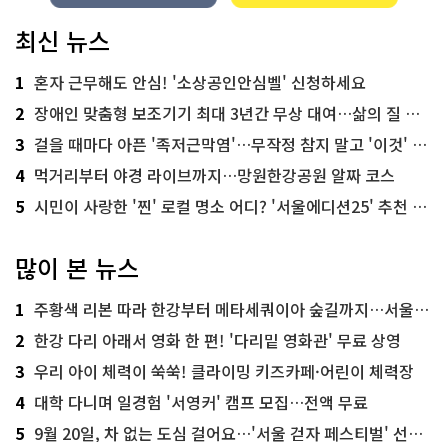
최신 뉴스
1
혼자 근무해도 안심! '소상공인안심벨' 신청하세요
2
장애인 맞춤형 보조기기 최대 3년간 무상 대여…삶의 질 높인다
3
걸을 때마다 아픈 '족저근막염'…무작정 참지 말고 '이것' 해보세요!
4
먹거리부터 야경 라이브까지…망원한강공원 알짜 코스
5
시민이 사랑한 '찐' 로컬 명소 어디? '서울에디션25' 추천 코스
많이 본 뉴스
1
주황색 리본 따라 한강부터 메타세쿼이아 숲길까지…서울둘레길 15코스
2
한강 다리 아래서 영화 한 편! '다리밑 영화관' 무료 상영
3
우리 아이 체력이 쑥쑥! 클라이밍 키즈카페·어린이 체력장
4
대학 다니며 일경험 '서영커' 캠프 모집…전액 무료
5
9월 20일, 차 없는 도심 걸어요…'서울 걷자 페스티벌' 선착순 5천명