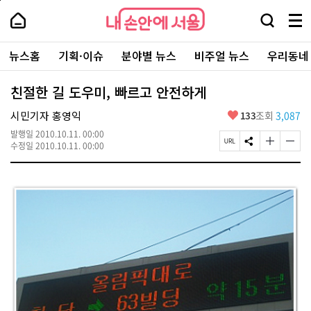
본
페
내
문
이
내
손
검
메
바
지
손
안
색
뉴
로
상
안
주
에
창
전
가
단
에
뉴스홈
기획·이슈
분야별 뉴스
비주얼 뉴스
우리동네
요
서
열
체
기
으
서
서
울
기
보
로
울
비
기
이
-
친절한 길 도우미, 빠르고 안전하게
스
동
서
바
울
좋
시민기자 홍영익
133
조회
3,087
로
시
아
가
대
발행일
2010.10.11. 00:00
요
기
페
S
글
글
표
수정일
2010.10.11. 00:00
이
N
자
자
소
지
S
크
크
통
U
공
기
기
포
R
유
크
작
털
L
하
게
게
복
기
변
변
사
경
경
하
하
기
기