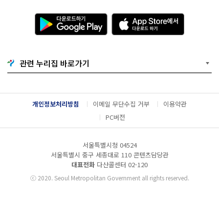
다
A
운
p
로
p
드
S
하
t
기
o
관련 누리집 바로가기
G
r
o
e
o
에
g
서
l
다
개인정보처리방침
이메일 무단수집 거부
이용약관
e
운
P
로
PC버전
l
드
a
하
y
기
서울특별시청 04524
서울특별시 중구 세종대로 110 콘텐츠담당관
대표전화
다산콜센터
02-120
ⓒ
2020. Seoul Metropolitan Government all rights reserved.