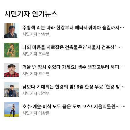
시민기자 인기뉴스
주황색 리본 따라 한강부터 메타세쿼이아 숲길까지…
서울둘레길 15코스
시민기자 박상현
나의 마음을 사로잡은 건축물은? '서울시 건축상' 수
상작 공개!
시민기자 조수봉
더울 땐 잠시 쉬었다 가세요! 생수 냉장고부터 해피소
·무더위쉼터까지
시민기자 조수연
낮보다 기대되는 한강의 밤! 8월 한정 무료 '한강 밤
핑' 예약은?
시민기자 김성무
호수·예술·미식 모두 품은 도보 코스! 서울식물원~LG
아트센터~마곡테라스거리
시민기자 이상돈