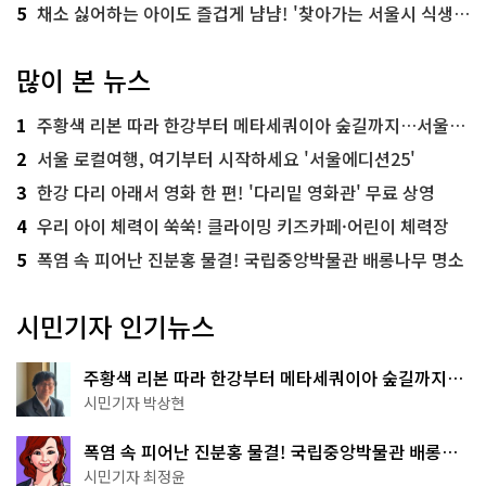
5
채소 싫어하는 아이도 즐겁게 냠냠! '찾아가는 서울시 식생활 교육' 현장
많이 본 뉴스
1
주황색 리본 따라 한강부터 메타세쿼이아 숲길까지…서울둘레길 15코스
2
서울 로컬여행, 여기부터 시작하세요 '서울에디션25'
3
한강 다리 아래서 영화 한 편! '다리밑 영화관' 무료 상영
4
우리 아이 체력이 쑥쑥! 클라이밍 키즈카페·어린이 체력장
5
폭염 속 피어난 진분홍 물결! 국립중앙박물관 배롱나무 명소
시민기자 인기뉴스
주황색 리본 따라 한강부터 메타세쿼이아 숲길까지…
서울둘레길 15코스
시민기자 박상현
폭염 속 피어난 진분홍 물결! 국립중앙박물관 배롱나
무 명소
시민기자 최정윤