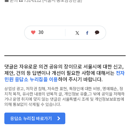
좋
30
카
트
페
아
카
위
이
요
오
터
스
톡
북
댓글은 자유로운 의견 공유의 장이므로 서울시에 대한 신고,
제안, 건의 등 답변이나 개선이 필요한 사항에 대해서는
전자
민원 응답소 누리집을 이용
하여 주시기 바랍니다.
상업성 광고, 저작권 침해, 저속한 표현, 특정인에 대한 비방, 명예훼손, 정
치적 목적, 유사한 내용의 반복적 글, 개인정보 유출,그 밖에 공익을 저해하
거나 운영 취지에 맞지 않는 댓글은 서울특별시 조례 및 개인정보보호법에
의해 통보없이 삭제될 수 있습니다.
응답소 누리집 바로가기