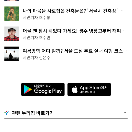
나의 마음을 사로잡은 건축물은? '서울시 건축상' 수
상작 공개!
시민기자 조수봉
더울 땐 잠시 쉬었다 가세요! 생수 냉장고부터 해피소
·무더위쉼터까지
시민기자 조수연
여름방학 어디 갈까? 서울 도심 무료 실내 여행 코스
추천
시민기자 김은주
다
A
운
p
로
p
드
S
하
t
기
o
관련 누리집 바로가기
G
r
o
e
o
에
g
서