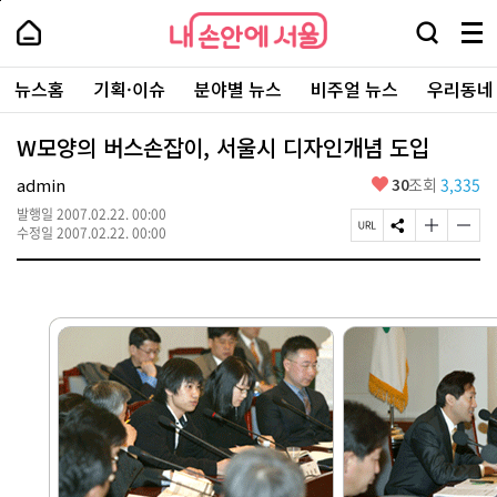
본
페
내
문
이
내
손
검
메
바
지
손
안
색
뉴
로
상
안
주
에
창
전
가
단
에
뉴스홈
기획·이슈
분야별 뉴스
비주얼 뉴스
우리동네
요
서
열
체
기
으
서
서
울
기
보
로
울
비
기
이
-
W모양의 버스손잡이, 서울시 디자인개념 도입
스
동
서
바
울
좋
admin
30
조회
3,335
로
시
아
가
대
발행일
2007.02.22. 00:00
요
기
페
S
글
글
표
수정일
2007.02.22. 00:00
이
N
자
자
소
지
S
크
크
통
U
공
기
기
포
R
유
크
작
털
L
하
게
게
복
기
변
변
사
경
경
하
하
기
기