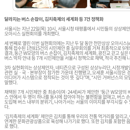
달라지는 버스 손잡이, 김치축제의 세계화 등 7건 정책화
서울시는 지난 22일(목) 10시, 서울시청 태평홀에서 시민들의 상상
오아시스 실현회의를 개최했다.
세 번째로 열린 이번 실현회의에는 지난 두 달 동안 천만상상 오아시스(
통해 접수된 1천815건의 시민제안 중 실무회의를 거쳐 최종적으로 9개
결과, 둥근 W모양의 버스 손잡이, 김치축제의 세계화, 광진교 걷고 싶은 
버스 막차 안내 등 7개 시민제안을 서울시 정책으로 채택, 적극 추진해 
3차 실현회의는 상상제안자, 네티즌으로 구성된 상상누리단, 시정개발연
관련 실ㆍ국ㆍ본부장이 참가한 가운데 진행됐고, 오세훈 서울시장은 경
이디어가 시스템으로 정착되는 것이 뜻 깊다”며, “시민 거버넌스의 모
말했다.
채택된 7개 시민제안 중 최송이(여·24세)씨가 제안한 ‘둥근 W모양의 
스 안에서 두 명이 하나를 동시에 잡아야 하는 불편함을 없애고, 버스
도입해 버스 내부의 분위기, 나아가서는 서울의 이미지를 부각시킬 수 
다.
‘김치축제의 세계화’ 제안은 김치를 통해 우리의 전통 먹거리를 알리고,
연계한 문화관광상품으로 육성해 나가기로 했다. 또한 김치를 포함한 
로 했다.