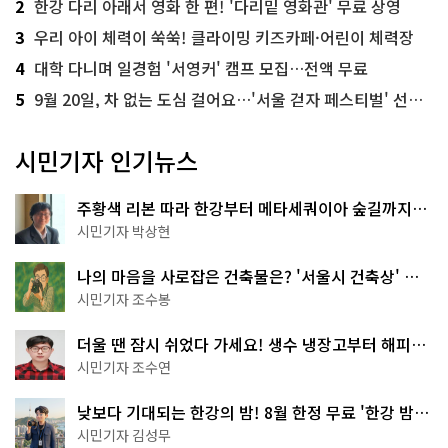
2
한강 다리 아래서 영화 한 편! '다리밑 영화관' 무료 상영
3
우리 아이 체력이 쑥쑥! 클라이밍 키즈카페·어린이 체력장
4
대학 다니며 일경험 '서영커' 캠프 모집…전액 무료
5
9월 20일, 차 없는 도심 걸어요…'서울 걷자 페스티벌' 선착순 5천명
시민기자 인기뉴스
주황색 리본 따라 한강부터 메타세쿼이아 숲길까지…
서울둘레길 15코스
시민기자 박상현
나의 마음을 사로잡은 건축물은? '서울시 건축상' 수
상작 공개!
시민기자 조수봉
더울 땐 잠시 쉬었다 가세요! 생수 냉장고부터 해피소
·무더위쉼터까지
시민기자 조수연
낮보다 기대되는 한강의 밤! 8월 한정 무료 '한강 밤
핑' 예약은?
시민기자 김성무