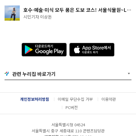
호수·예술·미식 모두 품은 도보 코스! 서울식물원~LG
아트센터~마곡테라스거리
시민기자 이상돈
다
A
운
p
로
p
드
S
하
t
기
o
관련 누리집 바로가기
G
r
o
e
o
에
g
서
l
다
개인정보처리방침
이메일 무단수집 거부
이용약관
e
운
P
로
PC버전
l
드
a
하
y
기
서울특별시청 04524
서울특별시 중구 세종대로 110 콘텐츠담당관