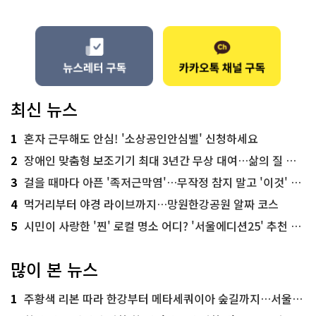
최신 뉴스
1
혼자 근무해도 안심! '소상공인안심벨' 신청하세요
2
장애인 맞춤형 보조기기 최대 3년간 무상 대여…삶의 질 높인다
3
걸을 때마다 아픈 '족저근막염'…무작정 참지 말고 '이것' 해보세요!
4
먹거리부터 야경 라이브까지…망원한강공원 알짜 코스
5
시민이 사랑한 '찐' 로컬 명소 어디? '서울에디션25' 추천 코스
많이 본 뉴스
1
주황색 리본 따라 한강부터 메타세쿼이아 숲길까지…서울둘레길 15코스