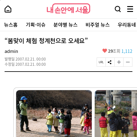
본
페
내
문
이
내
손
검
메
바
지
손
안
색
뉴
로
상
안
주
에
창
전
가
단
에
뉴스홈
기획·이슈
분야별 뉴스
비주얼 뉴스
우리동네
요
서
열
체
기
으
서
서
울
기
보
로
울
비
기
이
-
“봄맞이 체험 청계천으로 오세요”
스
동
서
바
울
좋
admin
29
조회
1,112
로
시
아
가
대
발행일
2007.02.21. 00:00
요
기
페
S
글
글
표
수정일
2007.02.21. 00:00
이
N
자
자
소
지
S
크
크
통
U
공
기
기
포
R
유
크
작
털
L
하
게
게
복
기
변
변
사
경
경
하
하
기
기