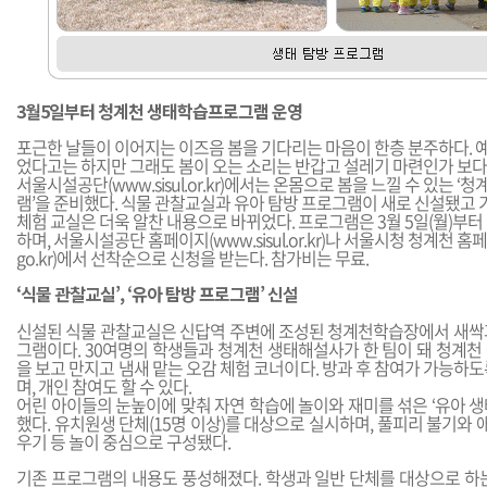
3월5일부터 청계천 생태학습프로그램 운영
포근한 날들이 이어지는 이즈음 봄을 기다리는 마음이 한층 분주하다. 
었다고는 하지만 그래도 봄이 오는 소리는 반갑고 설레기 마련인가 보다
서울시설공단(
www.sisul.or.kr
)에서는 온몸으로 봄을 느낄 수 있는 ‘청
램’을 준비했다. 식물 관찰교실과 유아 탐방 프로그램이 새로 신설됐고 
체험 교실은 더욱 알찬 내용으로 바뀌었다. 프로그램은 3월 5일(월)부터 
하며, 서울시설공단 홈페이지(
www.sisul.or.kr
)나 서울시청 청계천 홈페
go.kr
)에서 선착순으로 신청을 받는다. 참가비는 무료.
‘식물 관찰교실’, ‘유아 탐방 프로그램’ 신설
신설된 식물 관찰교실은 신답역 주변에 조성된 청계천학습장에서 새싹
그램이다. 30여명의 학생들과 청계천 생태해설사가 한 팀이 돼 청계천
을 보고 만지고 냄새 맡는 오감 체험 코너이다. 방과 후 참여가 가능하
며, 개인 참여도 할 수 있다.
어린 아이들의 눈높이에 맞춰 자연 학습에 놀이와 재미를 섞은 ‘유아 
했다. 유치원생 단체(15명 이상)를 대상으로 실시하며, 풀피리 불기와 애
우기 등 놀이 중심으로 구성됐다.
기존 프로그램의 내용도 풍성해졌다. 학생과 일반 단체를 대상으로 하는