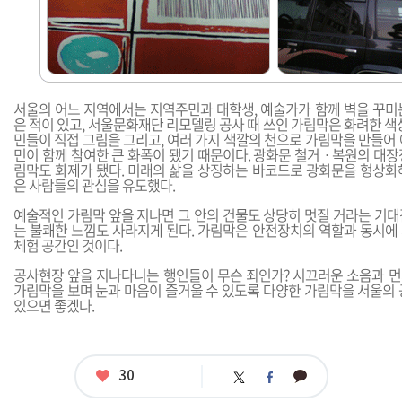
서울의 어느 지역에서는 지역주민과 대학생, 예술가가 함께 벽을 꾸미
은 적이 있고, 서울문화재단 리모델링 공사 때 쓰인 가림막은 화려한 색
민들이 직접 그림을 그리고, 여러 가지 색깔의 천으로 가림막을 만들어
민이 함께 참여한 큰 화폭이 됐기 때문이다. 광화문 철거ㆍ복원의 대장
림막도 화제가 됐다. 미래의 삶을 상징하는 바코드로 광화문을 형상화
은 사람들의 관심을 유도했다.
예술적인 가림막 앞을 지나면 그 안의 건물도 상당히 멋질 거라는 기대
는 불쾌한 느낌도 사라지게 된다. 가림막은 안전장치의 역할과 동시에
체험 공간인 것이다.
공사현장 앞을 지나다니는 행인들이 무슨 죄인가? 시끄러운 소음과 
가림막을 보며 눈과 마음이 즐거울 수 있도록 다양한 가림막을 서울의 
있으면 좋겠다.
좋
30
카
트
페
아
카
위
이