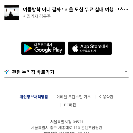
여름방학 어디 갈까? 서울 도심 무료 실내 여행 코스
추천
시민기자 김은주
다
A
운
p
로
p
드
S
하
t
기
o
관련 누리집 바로가기
G
r
o
e
o
에
g
서
l
다
개인정보처리방침
이메일 무단수집 거부
이용약관
e
운
P
로
PC버전
l
드
a
하
y
기
서울특별시청 04524
서울특별시 중구 세종대로 110 콘텐츠담당관