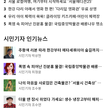
2
서울 로컬여행, 여기부터 시작하세요 '서울에디션25'
3
한강 다리 아래서 영화 한 편! '다리밑 영화관' 무료 상영
4
우리 아이 체력이 쑥쑥! 클라이밍 키즈카페·어린이 체력장
5
폭염 속 피어난 진분홍 물결! 국립중앙박물관 배롱나무 명소
시민기자 인기뉴스
주황색 리본 따라 한강부터 메타세쿼이아 숲길까지…
서울둘레길 15코스
시민기자 박상현
폭염 속 피어난 진분홍 물결! 국립중앙박물관 배롱나
무 명소
시민기자 최정윤
나의 마음을 사로잡은 건축물은? '서울시 건축상' 수
상작 공개!
시민기자 조수봉
더울 땐 잠시 쉬었다 가세요! 생수 냉장고부터 해피소
·무더위쉼터까지
시민기자 조수연