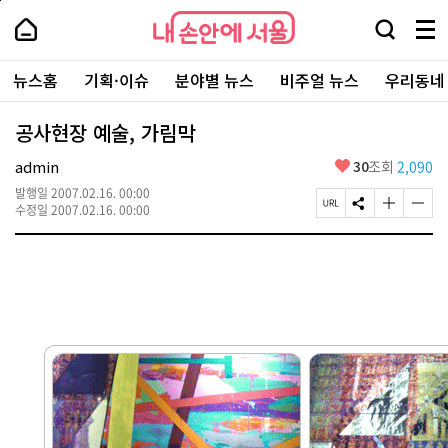
본
페
내
문
이
내
손
검
메
바
지
손
안
색
뉴
로
상
안
주
에
창
전
가
단
에
뉴스홈
기획·이슈
분야별 뉴스
비주얼 뉴스
우리동네
요
서
열
체
기
으
서
서
울
기
보
로
울
비
기
이
-
공사현장 예술, 가림막
스
동
서
바
울
좋
admin
30
조회
2,090
로
시
아
가
대
발행일
2007.02.16. 00:00
요
기
페
S
글
글
표
수정일
2007.02.16. 00:00
이
N
자
자
소
지
S
크
크
통
U
공
기
기
포
R
유
크
작
털
L
하
게
게
복
기
변
변
사
경
경
하
하
기
기