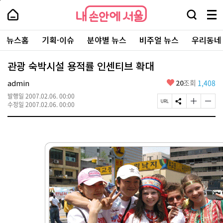
본
페
내
문
이
내
손
검
메
바
지
손
안
색
뉴
로
상
안
주
에
창
전
가
단
에
뉴스홈
기획·이슈
분야별 뉴스
비주얼 뉴스
우리동네
요
서
열
체
기
으
서
서
울
기
보
로
울
비
기
이
-
관광 숙박시설 용적률 인센티브 확대
스
동
서
바
울
좋
admin
20
조회
1,408
로
시
아
가
대
발행일
2007.02.06. 00:00
요
기
페
S
글
글
표
수정일
2007.02.06. 00:00
이
N
자
자
소
지
S
크
크
통
U
공
기
기
포
R
유
크
작
털
L
하
게
게
복
기
변
변
사
경
경
하
하
기
기