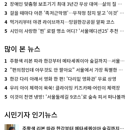
2
장애인 맞춤형 보조기기 최대 3년간 무상 대여…삶의 질 높인다
3
걸을 때마다 아픈 '족저근막염'…무작정 참지 말고 '이것' 해보세요!
4
먹거리부터 야경 라이브까지…망원한강공원 알짜 코스
5
시민이 사랑한 '찐' 로컬 명소 어디? '서울에디션25' 추천 코스
많이 본 뉴스
1
주황색 리본 따라 한강부터 메타세쿼이아 숲길까지…서울둘레길 15코스
2
"편의점인데 아무것도 안 팔아요" 서울에서 가장 특별한 편의점의 정체
3
한강 다리 아래서 영화 한 편! '다리밑 영화관' 무료 상영
4
우리 아이 체력이 쑥쑥! 클라이밍 키즈카페·어린이 체력장
5
이것이 천연 냉방! '서울둘레길 9코스'로 숲속 피서 떠나볼까
시민기자 인기뉴스
주황색 리본 따라 한강부터 메타세쿼이아 숲길까지…