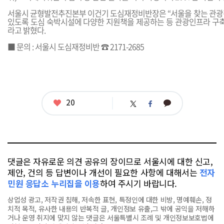
서울시 균형발전추진본부 이건기 도심재정비반장은 “서울을 찾는 관광
있도록 도심 숙박시설에 다양한 지원책을 제공하는 등 관광인프라 구축
라고 밝혔다.
■ 문의 : 서울시 도심재정비반 ☎ 2171-2685
좋
20
카
트
페
아
카
위
이
요
오
터
스
톡
북
댓글은 자유로운 의견 공유의 장이므로 서울시에 대한 신고,
제안, 건의 등 답변이나 개선이 필요한 사항에 대해서는
전자
민원 응답소 누리집을 이용
하여 주시기 바랍니다.
상업성 광고, 저작권 침해, 저속한 표현, 특정인에 대한 비방, 명예훼손, 정
치적 목적, 유사한 내용의 반복적 글, 개인정보 유출,그 밖에 공익을 저해하
거나 운영 취지에 맞지 않는 댓글은 서울특별시 조례 및 개인정보보호법에