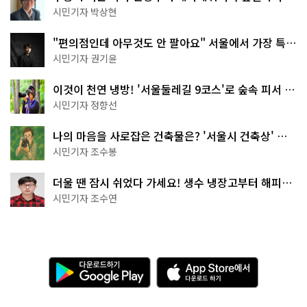
서울둘레길 15코스
시민기자 박상현
"편의점인데 아무것도 안 팔아요" 서울에서 가장 특별
한 편의점의 정체
시민기자 권기윤
이것이 천연 냉방! '서울둘레길 9코스'로 숲속 피서 떠
나볼까
시민기자 정향선
나의 마음을 사로잡은 건축물은? '서울시 건축상' 수
상작 공개!
시민기자 조수봉
더울 땐 잠시 쉬었다 가세요! 생수 냉장고부터 해피소
·무더위쉼터까지
시민기자 조수연
다
A
운
p
로
p
드
S