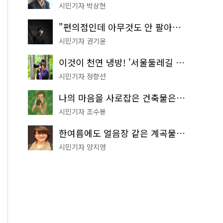
시민기자 박상현
"편의점인데 아무것도 안 팔아요" 서울에서 가장 특별한 편의점의 정체
시민기자 권기윤
이것이 천연 냉방! '서울둘레길 9코스'로 숲속 피서 떠나볼까
시민기자 정향선
나의 마음을 사로잡은 건축물은? '서울시 건축상' 수상작 공개!
시민기자 조수봉
한여름에도 얼음장 같은 계곡물! 서울 '진관사 계곡'이 천국이네~
시민기자 양지영