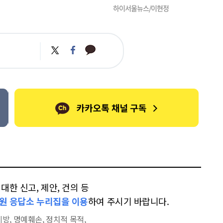
하이서울뉴스/이현정
카
트
페
카
위
이
오
터
스
톡
북
한 신고, 제안, 건의 등
원 응답소 누리집을 이용
하여 주시기 바랍니다.
방, 명예훼손, 정치적 목적,