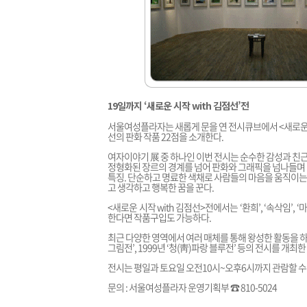
19일까지 ‘새로운 시작 with 김점선’전
서울여성플라자는 새롭게 문을 연 전시큐브에서 <새로운 시
선의 판화 작품 22점을 소개한다.
여자이야기 展 중 하나인 이번 전시는 순수한 감성과 친
정형화된 장르의 경계를 넘어 판화와 그래픽을 넘나들며
특징. 단순하고 명료한 색채로 사람들의 마음을 움직이는 
고 생각하고 행복한 꿈을 꾼다.
<새로운 시작 with 김점선>전에서는 ‘환희’, ‘속삭임’, 
한다면 작품구입도 가능하다.
최근 다양한 영역에서 여러 매체를 통해 왕성한 활동을 하고 
그림전’, 1999년 ‘청(靑)파랑 블루전’ 등의 전시를 개최한
전시는 평일과 토요일 오전10시~오후6시까지 관람할 수 
문의 : 서울여성플라자 운영기획부 ☎ 810-5024