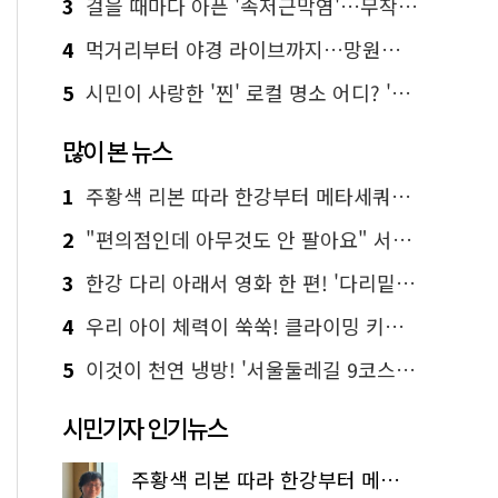
3
걸을 때마다 아픈 '족저근막염'…무작정 참지 말고 '이것' 해보세요!
4
먹거리부터 야경 라이브까지…망원한강공원 알짜 코스
5
시민이 사랑한 '찐' 로컬 명소 어디? '서울에디션25' 추천 코스
많이 본 뉴스
1
주황색 리본 따라 한강부터 메타세쿼이아 숲길까지…서울둘레길 15코스
2
"편의점인데 아무것도 안 팔아요" 서울에서 가장 특별한 편의점의 정체
3
한강 다리 아래서 영화 한 편! '다리밑 영화관' 무료 상영
4
우리 아이 체력이 쑥쑥! 클라이밍 키즈카페·어린이 체력장
5
이것이 천연 냉방! '서울둘레길 9코스'로 숲속 피서 떠나볼까
시민기자 인기뉴스
주황색 리본 따라 한강부터 메타세쿼이아 숲길까지…서울둘레길 15코스