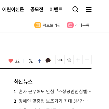
어린이신문
공모전
이벤트
검
메
색
뉴
창
전
열
체
팩트브리핑
레터구독
기
보
기
카
좋
트
페
22
페
인
글
글
카
위
이
아
이
쇄
자
자
오
터
스
요
지
하
크
크
톡
북
U
기
기
기
R
새
크
작
L
창
게
게
최신 뉴스
복
열
변
변
사
림
경
경
하
하
1
혼자 근무해도 안심! '소상공인안심벨' 신청하세요
기
기
2
장애인 맞춤형 보조기기 최대 3년간 무상 대여…삶의 질 높인다