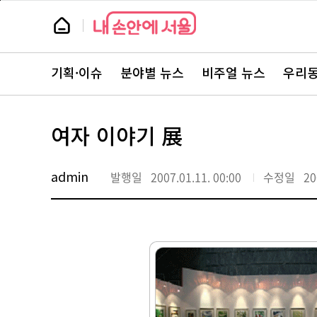
본
페
문
이
뉴
바
지
스
로
상
룸
가
단
뉴
기
으
스
로
기획·이슈
분야별 뉴스
비주얼 뉴스
우리동
주
이
요
동
서
비
스
여자 이야기 展
바
로
가
기
admin
발행일
2007.01.11. 00:00
수정일
20