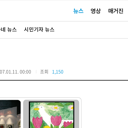
주
뉴스
영상
매거진
요
서
비
스
바
네 뉴스
시민기자 뉴스
로
가
기"
07.01.11. 00:00
조회
1,150