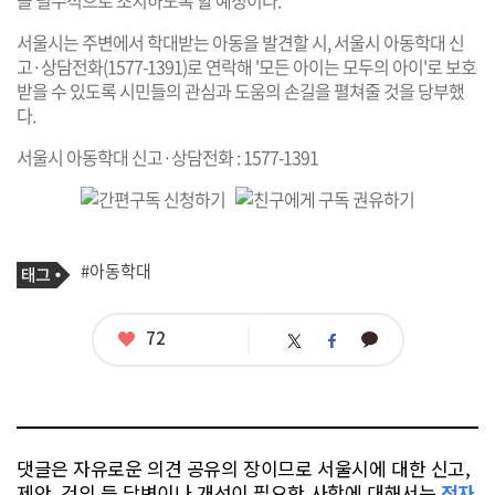
을 필수적으로 조치하도록 할 예정이다.
서울시는 주변에서 학대받는 아동을 발견할 시, 서울시 아동학대 신
고·상담전화(1577-1391)로 연락해 '모든 아이는 모두의 아이'로 보호
받을 수 있도록 시민들의 관심과 도움의 손길을 펼쳐줄 것을 당부했
다.
서울시 아동학대 신고·상담전화 : 1577-1391
기
태
#아동학대
사
그
관
련
태
좋
72
카
트
페
그
아
카
위
이
요
오
터
스
톡
북
댓글은 자유로운 의견 공유의 장이므로 서울시에 대한 신고,
제안, 건의 등 답변이나 개선이 필요한 사항에 대해서는
전자