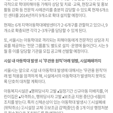
극적으로 학대피해아동 가해자 상담 및 치료·교육, 현장교육 및 홍보
활동 강화 등 전문적 사례관리를 충분히 감당할 수 있도록 현재 6개소
인 센터를 2014년까지 9개소로 확대 설치할 예정이다.
현재는 6개 지역아동학대예방센터가 2~6개구를 관할하고 있으나, 9
개소로 확충되면 각각 2~3개구를 담당할 수 있게 된다.
또, 서울시는 아동학대로 격리되는 피해아동에게 전문적인 상담과 치
료를 제공하는 '전문 그룹홈'도 별도로 설치·운영에 들어간다. 시는 9
월 중 이를 담당할 기관을 모집 공고해 선발할 예정이다.
시설 내 아동학대 발생 시 '무관용 원칙'아래 엄벌, 시설폐쇄까지
서울시는 앞으로 시설 내 아동학대 발생에 대해서는 '무관용 원칙'아
래 법 적용을 엄격하게 해, 시설에서의 아동학대가 발생하지 못하도
록 단호히 대처할 계획이다.
아동복지시설은 ▴행위당사자 고발 ▴일정기간 신규아동 미배치를, 어
린이집은 ▴자격취소, 행위당사자 고발 ▴보조금 지원 중단(3~6월)의
조치를 받는다. 특히 신체손상이 있는 아동학대 발생시 ①시설폐쇄
(위탁취소) ②시설장 교체 ③보조금 감액(중단) 중 1개 이상 행정처분