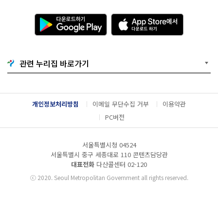
다
A
운
p
로
p
드
S
하
t
기
o
관련 누리집 바로가기
G
r
o
e
o
에
g
서
l
다
개인정보처리방침
이메일 무단수집 거부
이용약관
e
운
P
로
PC버전
l
드
a
하
y
기
서울특별시청 04524
서울특별시 중구 세종대로 110 콘텐츠담당관
대표전화
다산콜센터
02-120
ⓒ
2020. Seoul Metropolitan Government all rights reserved.