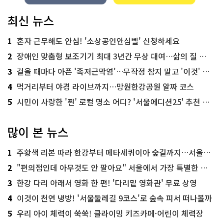
최신 뉴스
1
혼자 근무해도 안심! '소상공인안심벨' 신청하세요
2
장애인 맞춤형 보조기기 최대 3년간 무상 대여…삶의 질 높인다
3
걸을 때마다 아픈 '족저근막염'…무작정 참지 말고 '이것' 해보세요!
4
먹거리부터 야경 라이브까지…망원한강공원 알짜 코스
5
시민이 사랑한 '찐' 로컬 명소 어디? '서울에디션25' 추천 코스
많이 본 뉴스
1
주황색 리본 따라 한강부터 메타세쿼이아 숲길까지…서울둘레길 15코스
2
"편의점인데 아무것도 안 팔아요" 서울에서 가장 특별한 편의점의 정체
3
한강 다리 아래서 영화 한 편! '다리밑 영화관' 무료 상영
4
이것이 천연 냉방! '서울둘레길 9코스'로 숲속 피서 떠나볼까
5
우리 아이 체력이 쑥쑥! 클라이밍 키즈카페·어린이 체력장