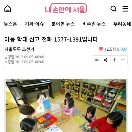
본
페
내
문
이
내
손
검
메
바
지
손
안
색
뉴
로
상
안
주
에
창
전
가
단
에
뉴스홈
기획·이슈
분야별 뉴스
비주얼 뉴스
우리동네
요
서
열
체
기
으
서
서
울
기
보
로
울
비
기
이
-
아동 학대 신고 전화 1577-1391입니다
스
동
서
바
울
좋
서울톡톡 조선기
72
조회
9,024
로
시
아
가
대
발행일
2012.09.05. 00:00
요
기
페
S
글
글
표
수정일
2012.09.05. 00:00
이
N
자
자
소
지
S
크
크
통
U
공
기
기
포
R
유
크
작
털
L
하
게
게
복
기
변
변
사
경
경
하
하
기
기