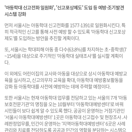
'아동학대 신고전화 일원화', '신고포상제도' 도입 등 예방·조기발견
시스템 강화
먼저 서울시는 아동학대 신고전화를 1577-1391로 일원화시킨다. 특
히 적극적인 신고를 통해 사전 예방 할 수 있도록 '아동학대 신고포상
제도'를 도입하는 방안을 추진할 계획이다.
또, 서울시는 학대피해 아동 중 다수(63.8%)를 차지하는 초･중학생(7
~15세)을 대상으로 주기적인 '아동학대 실태조사'를 실시할 계획이
다.
이 외에도 어린이집의 교사와 아동을 대상으로 상시 아동학대 예방교
육을 실시하고, 신고의무자 교육을 확대, 아동학대 예방홍보활동을
강화 등 아동학대를 사전에 예방하는 데에 주력할 예정이다.
또한 서울시는 현재 아동학대 업무를 전담하고 있는 서울의 7개 '아동
보호전문기관'의 명칭을 오는 10월부터 '아동학대예방센터'로 바꿔
시민들이 보다 쉽게 알 수 있도록 했다. 공공이 운영하는 거점기관인
'서울시 아동학대예방센터' 1곳은 아동학대 신고접수 및 현장조사․사
례판정업무를, 민간이 운영하는 '지역아동학대예방센터' 6곳은 사례
관리와 치료를 전담하도록 공공과 민간의 역할을 분담하는 시스템으