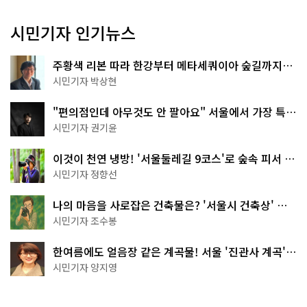
시민기자 인기뉴스
주황색 리본 따라 한강부터 메타세쿼이아 숲길까지…
서울둘레길 15코스
시민기자 박상현
"편의점인데 아무것도 안 팔아요" 서울에서 가장 특별
한 편의점의 정체
시민기자 권기윤
이것이 천연 냉방! '서울둘레길 9코스'로 숲속 피서 떠
나볼까
시민기자 정향선
나의 마음을 사로잡은 건축물은? '서울시 건축상' 수
상작 공개!
시민기자 조수봉
한여름에도 얼음장 같은 계곡물! 서울 '진관사 계곡'이
천국이네~
시민기자 양지영