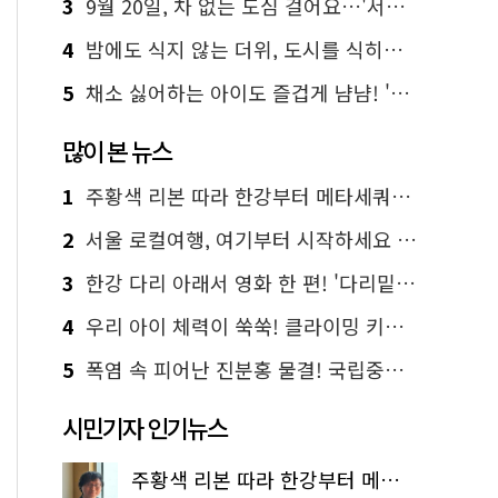
3
9월 20일, 차 없는 도심 걸어요…'서울 걷자 페스티벌' 선착순 5천명
4
밤에도 식지 않는 더위, 도시를 식히는 시원한 해법은?
5
채소 싫어하는 아이도 즐겁게 냠냠! '찾아가는 서울시 식생활 교육' 현장
많이 본 뉴스
1
주황색 리본 따라 한강부터 메타세쿼이아 숲길까지…서울둘레길 15코스
2
서울 로컬여행, 여기부터 시작하세요 '서울에디션25'
3
한강 다리 아래서 영화 한 편! '다리밑 영화관' 무료 상영
4
우리 아이 체력이 쑥쑥! 클라이밍 키즈카페·어린이 체력장
5
폭염 속 피어난 진분홍 물결! 국립중앙박물관 배롱나무 명소
시민기자 인기뉴스
주황색 리본 따라 한강부터 메타세쿼이아 숲길까지…서울둘레길 15코스