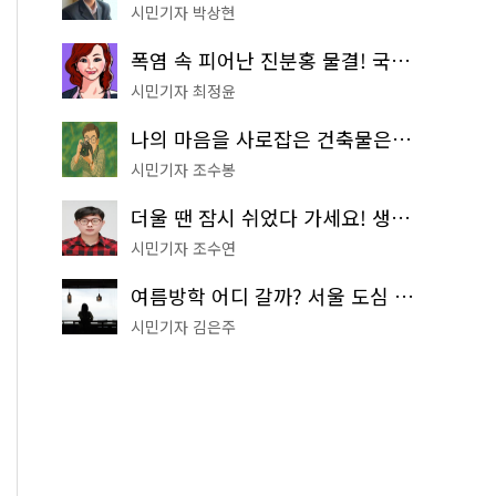
시민기자 박상현
폭염 속 피어난 진분홍 물결! 국립중앙박물관 배롱나무 명소
시민기자 최정윤
나의 마음을 사로잡은 건축물은? '서울시 건축상' 수상작 공개!
시민기자 조수봉
더울 땐 잠시 쉬었다 가세요! 생수 냉장고부터 해피소·무더위쉼터까지
시민기자 조수연
여름방학 어디 갈까? 서울 도심 무료 실내 여행 코스 추천
시민기자 김은주