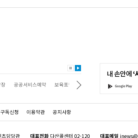
내
손
안
에
'서
광장
공공서비스예약
보육포털
일자리포털
문화포털
G
울'을
o
다
o
운
g
로
l
드
e
 구독신청
이용약관
공지사항
하
P
세
l
요!
a
y
콘텐츠담당관
대표전화
다산콜센터 02-120
대표메일
inews@s