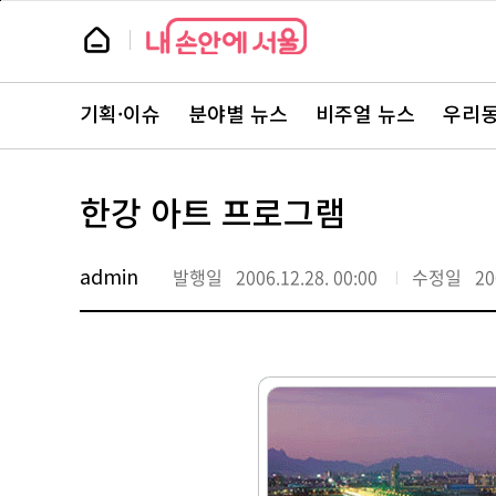
본
페
문
이
뉴
바
지
스
로
상
룸
가
단
뉴
기
으
스
로
기획·이슈
분야별 뉴스
비주얼 뉴스
우리동
주
이
요
동
서
비
스
한강 아트 프로그램
바
로
가
기
admin
발행일
2006.12.28. 00:00
수정일
20