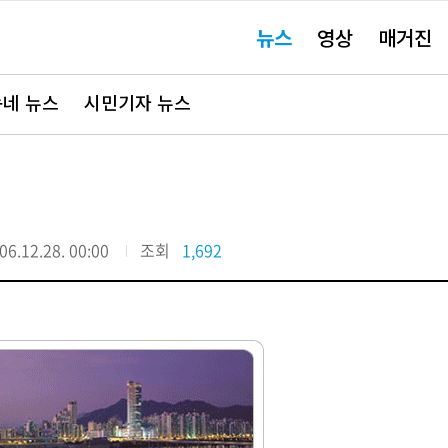
주
뉴스
영상
매거진
요
서
비
스
바
네 뉴스
시민기자 뉴스
로
가
기"
06.12.28. 00:00
조회
1,692