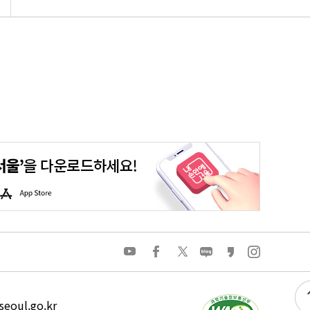
평생학습포털
청년포털
대기환경정보
에코마일리지
A
p
p
S
t
o
유
페
트
네
카
인
r
튜
이
위
이
카
스
e
브
스
터
버
오
타
북
블
스
그
로
토
램
그
리
eoul.go.kr