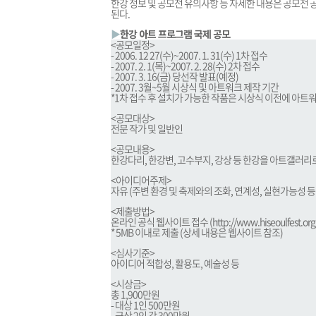
한강 정보 및 공모전 유의사항 등 자세한 내용은 공모전 
된다.
▶
한강 아트 프로그램 국제 공모
<공모일정>
- 2006. 12 27(수)~2007. 1. 31(수) 1차 접수
- 2007. 2. 1(목)~2007. 2. 28(수) 2차 접수
- 2007. 3. 16(금) 당선작 발표(예정)
- 2007. 3월~5월 시상식 및 아트워크 제작 기간
*1차 접수 후 설치가 가능한 작품은 시상식 이전에 아트
<공모대상>
전문 작가 및 일반인
<공모내용>
한강다리, 한강변, 고수부지, 강상 등 한강을 아트갤러리
<아이디어주제>
자유 (주변 환경 및 축제와의 조화, 연계성, 실현가능성 등
<제출방법>
온라인 공식 웹사이트 접수 (
http://www.hiseoulfest.org
* 5MB 이내로 제출 (상세 내용은 웹사이트 참조)
<심사기준>
아이디어 적합성, 활용도, 예술성 등
<시상금>
총 1,900만원
- 대상 1인 500만원
- 금상 2인 각 300만원