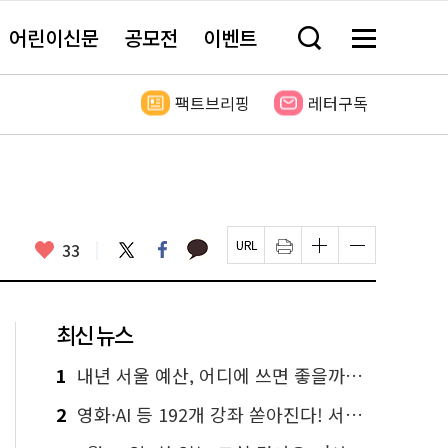
어린이신문
공모전
이벤트
검
메
색
뉴
창
전
열
체
팩트브리핑
레터구독
기
보
기
카
좋
트
페
33
페
인
글
글
카
위
이
아
이
쇄
자
자
오
터
스
요
지
하
크
크
톡
북
U
기
기
기
R
새
크
작
L
창
게
게
최신 뉴스
복
열
변
변
사
림
경
경
하
하
1
내년 서울 예산, 어디에 쓰면 좋을까요? 온라인 투표
기
기
2
영화·AI 등 192개 강좌 쏟아진다! 서울시민대학 선착순 신청