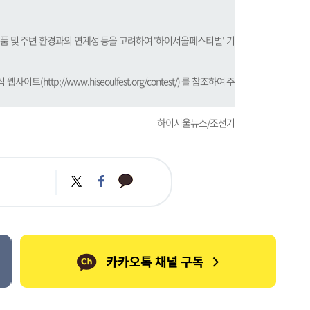
작품 및 주변 환경과의 연계성 등을 고려하여 '하이서울페스티벌' 기
식 웹사이트(
http://www.hiseoulfest.org/contest
/) 를 참조하여 주
하이서울뉴스/조선기
카
트
페
카
위
이
오
터
스
톡
북