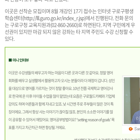
이곳은 선착순 모집이며 8월 개강인 17기 접수는 인터넷 구로구평생
학습센터(
http://lll.guro.go.kr/index_r.jsp
)에서 진행된다. 전화 문의
는 구로구청 교육지원과(02-860-2660)로 하면된다. 지역 구민에게 우
선권이 있지만 마감 되지 않은 강좌는 타 지역 주민도 수강 신청할 수
있다.
■ 미니 인터뷰
이곳은 수강생들의 배우고자 하는 마음이 다른 곳과 다른 것 같아요. 정말 영어
회화를 배우고 실생활에서 활용하고자 오시는 분들이라 더 애정이 갑니다. 성인
을 대상으로 영어를 가르치는 것이 정말 좋아요. 10년 전쯤 국제학교 영어강사
로 한국에 온 이후 아이들 수업을 많이 맡았는데 요즘은 구로월드카페와 기업체
강의도 하며 어른들과 함께 지내고 있죠. 낮 시간엔 주로 주부들이 많은 것이 특
징이에요. 그래서 항상 사는 이야기가 끊이질 않죠. 본인의 소소한 이야기를 많
이 공유할 수 있어서 재밌어요. 영어공부방법이요? 'setting reason of goals' 목
표를 가지고 차근차근 하면 향상될 거에요.