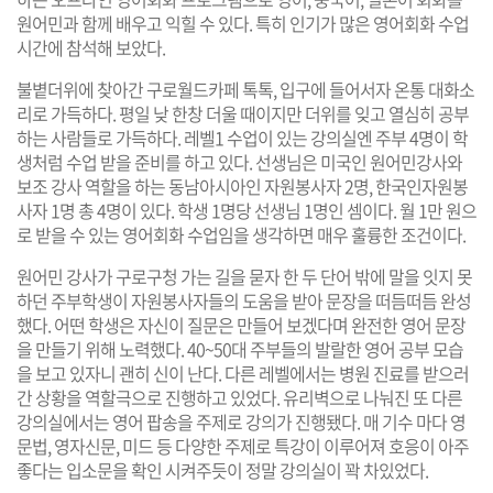
원어민과 함께 배우고 익힐 수 있다. 특히 인기가 많은 영어회화 수업
시간에 참석해 보았다.
불볕더위에 찾아간 구로월드카페 톡톡, 입구에 들어서자 온통 대화소
리로 가득하다. 평일 낮 한창 더울 때이지만 더위를 잊고 열심히 공부
하는 사람들로 가득하다. 레벨1 수업이 있는 강의실엔 주부 4명이 학
생처럼 수업 받을 준비를 하고 있다. 선생님은 미국인 원어민강사와
보조 강사 역할을 하는 동남아시아인 자원봉사자 2명, 한국인자원봉
사자 1명 총 4명이 있다. 학생 1명당 선생님 1명인 셈이다. 월 1만 원으
로 받을 수 있는 영어회화 수업임을 생각하면 매우 훌륭한 조건이다.
원어민 강사가 구로구청 가는 길을 묻자 한 두 단어 밖에 말을 잇지 못
하던 주부학생이 자원봉사자들의 도움을 받아 문장을 떠듬떠듬 완성
했다. 어떤 학생은 자신이 질문은 만들어 보겠다며 완전한 영어 문장
을 만들기 위해 노력했다. 40~50대 주부들의 발랄한 영어 공부 모습
을 보고 있자니 괜히 신이 난다. 다른 레벨에서는 병원 진료를 받으러
간 상황을 역할극으로 진행하고 있었다. 유리벽으로 나눠진 또 다른
강의실에서는 영어 팝송을 주제로 강의가 진행됐다. 매 기수 마다 영
문법, 영자신문, 미드 등 다양한 주제로 특강이 이루어져 호응이 아주
좋다는 입소문을 확인 시켜주듯이 정말 강의실이 꽉 차있었다.