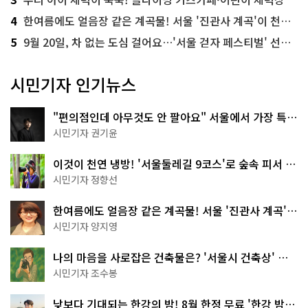
4
한여름에도 얼음장 같은 계곡물! 서울 '진관사 계곡'이 천국이네~
5
9월 20일, 차 없는 도심 걸어요…'서울 걷자 페스티벌' 선착순 5천명
시민기자 인기뉴스
"편의점인데 아무것도 안 팔아요" 서울에서 가장 특별
한 편의점의 정체
시민기자 권기윤
이것이 천연 냉방! '서울둘레길 9코스'로 숲속 피서 떠
나볼까
시민기자 정향선
한여름에도 얼음장 같은 계곡물! 서울 '진관사 계곡'이
천국이네~
시민기자 양지영
나의 마음을 사로잡은 건축물은? '서울시 건축상' 수
상작 공개!
시민기자 조수봉
낮보다 기대되는 한강의 밤! 8월 한정 무료 '한강 밤