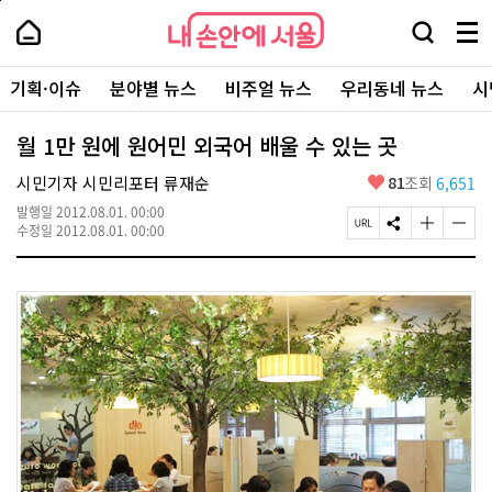
본
페
내
문
이
내
손
검
메
바
지
손
안
색
뉴
로
상
안
주
에
창
전
가
단
에
기획·이슈
분야별 뉴스
비주얼 뉴스
우리동네 뉴스
시
요
서
열
체
기
으
서
서
울
기
보
로
울
비
기
이
-
월 1만 원에 원어민 외국어 배울 수 있는 곳
스
동
서
바
울
좋
시민기자 시민리포터 류재순
81
조회
6,651
로
시
아
가
대
발행일
2012.08.01. 00:00
요
기
페
S
글
글
표
수정일
2012.08.01. 00:00
이
N
자
자
소
지
S
크
크
통
U
공
기
기
포
R
유
크
작
털
L
하
게
게
복
기
변
변
사
경
경
하
하
기
기