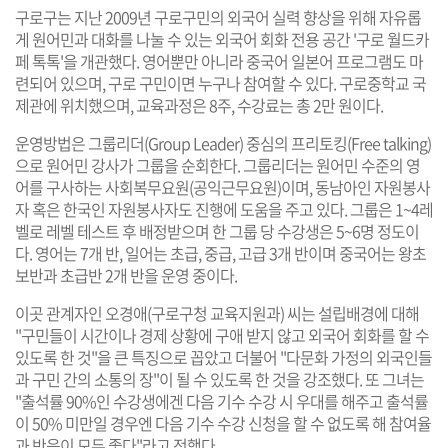
구로구는 지난 2009년 구로구민의 외국어 실력 향상을 위해 자유롭
게 원어민과 대화를 나눌 수 있는 외국어 회화 전용 공간 '구로 월드카
페 톡톡'을 개관했다. 영어뿐만 아니라 중국어 일본어 프로그램도 마
련되어 있으며, 구로 구민이면 누구나 참여할 수 있다. 구로중학교 국
제관에 위치했으며, 교육과정은 8주, 수강료는 총 2만 원이다.
운영방법은 그룹리더(Group Leader) 중심의 프리토킹(Free talking)
으로 원어민 강사가 그룹을 순회한다. 그룹리더는 원어민 수준의 영
어를 구사하는 사회복무요원(공익근무요원)이며, 동남아인 자원봉사
자 혹은 한국인 자원봉사자도 진행에 도움을 주고 있다. 그룹은 1~4레
벨로 레벨 테스트 후 배정받으며 한 그룹 당 수강생은 5~6명 정도이
다. 영어는 7개 반, 일어는 초급, 중급, 고급 3개 반이며 중국어는 왕초
보반과 초급반 2개 반을 운영 중이다.
이곳 관계자인 오경애(구로구청 교육지원과) 씨는 설립배경에 대해
"구민들이 시간이나 경제 상황에 구애 받지 않고 외국어 회화를 할 수
있도록 한 것"을 큰 특징으로 꼽았고 더불어 "다문화 가정의 외국인들
과 구민 간의 소통의 장"이 될 수 있도록 한 것을 강조했다. 또 그녀는
"출석률 90%인 수강생에겐 다음 기수 수강 시 우대를 해주고 출석률
이 50% 미만일 경우엔 다음 기수 수강 신청을 할 수 없도록 해 참여율
과 반응이 모두 좋다"라고 전했다.