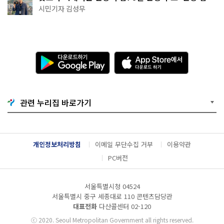
핑' 예약은?
시민기자 김성무
다
A
운
p
로
p
드
S
하
t
기
o
관련 누리집 바로가기
G
r
o
e
o
에
g
서
l
다
개인정보처리방침
이메일 무단수집 거부
이용약관
e
운
P
로
PC버전
l
드
a
하
y
기
서울특별시청 04524
서울특별시 중구 세종대로 110 콘텐츠담당관
대표전화
다산콜센터
02-120
ⓒ
2020. Seoul Metropolitan Government all rights reserved.