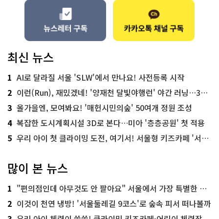
최신 뉴스
1
AI로 달라질 서울 'SLW'에서 만나요! 사전등록 시작
2
이런(Run), 재밌겠네! '양재천 달빛야행런' 야간 러닝…300명 모집
3
올가을엔, 모여봐요! '매헌시민의숲' 50여개 정원 조성
4
복잡한 도시계획시설 3D로 본다…미아 '층층공원' 첫 적용
5
우리 아이 첫 클라이밍 도전, 여기서! 서울형 키즈카페 '서울가족플라자점'
많이 본 뉴스
1
"편의점인데 아무것도 안 팔아요" 서울에서 가장 특별한 편의점의 정체
2
이것이 천연 냉방! '서울둘레길 9코스'로 숲속 피서 떠나볼까
3
우리 아이 체력이 쑥쑥! 클라이밍 키즈카페·어린이 체력장