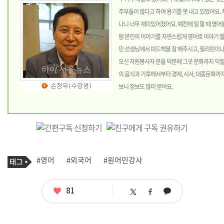
주부들이 많다고 하여 용기를 못 내고 있었어요.
나니 너무 재미있어졌어요. 예전에 일 할 때 영
럼 본인의 이야기를 자연스럽게 영어로 이야기 할
민 선생님께서 피드백을 잘 해주시고, 필리핀이
오신 자원봉사자 분들 덕분에 그곳 문화까지 익힐 
의 음식과 기후에서부터 경제, 시사, 대중문화까
보니 정보도 많이 얻어요.
기
태
#영어
#외국어
#원어민강사
사
그
관
련
태
좋
81
카
트
페
그
아
카
위
이
요
오
터
스
톡
북