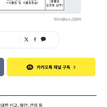
하이서울뉴스 /김현아
카
트
페
카
위
이
오
터
스
톡
북
한 신고, 제안, 건의 등