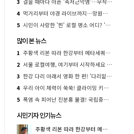
3
걸을 때마다 아픈 '족저근막염'…무작정 참지 말고 '이것' 해보세요!
4
먹거리부터 야경 라이브까지…망원한강공원 알짜 코스
5
시민이 사랑한 '찐' 로컬 명소 어디? '서울에디션25' 추천 코스
많이 본 뉴스
1
주황색 리본 따라 한강부터 메타세쿼이아 숲길까지…서울둘레길 15코스
2
서울 로컬여행, 여기부터 시작하세요 '서울에디션25'
3
한강 다리 아래서 영화 한 편! '다리밑 영화관' 무료 상영
4
우리 아이 체력이 쑥쑥! 클라이밍 키즈카페·어린이 체력장
5
폭염 속 피어난 진분홍 물결! 국립중앙박물관 배롱나무 명소
시민기자 인기뉴스
주황색 리본 따라 한강부터 메타세쿼이아 숲길까지…서울둘레길 15코스