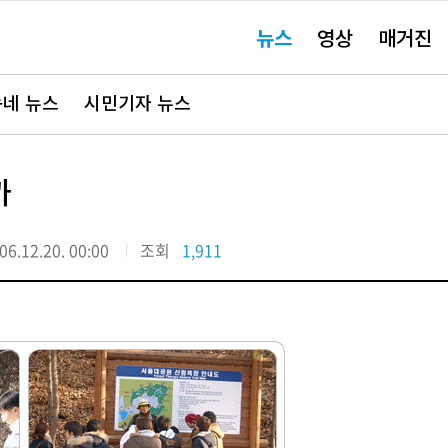
주
뉴스
영상
매거진
요
서
비
스
바
네 뉴스
시민기자 뉴스
로
가
기"
까
06.12.20. 00:00
조회
1,911