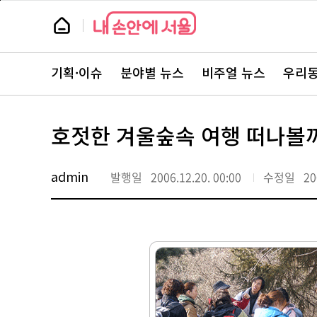
본
페
문
이
뉴
바
지
스
로
상
룸
가
단
뉴
기
으
스
로
기획·이슈
분야별 뉴스
비주얼 뉴스
우리동
주
이
요
동
서
비
스
호젓한 겨울숲속 여행 떠나볼
바
로
가
기
admin
발행일
2006.12.20. 00:00
수정일
20