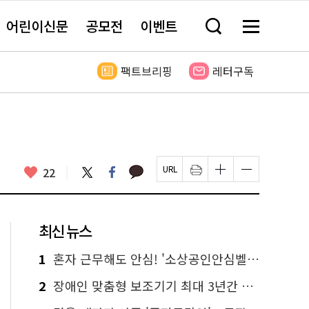
어린이신문
공모전
이벤트
검
메
색
뉴
창
전
열
체
팩트브리핑
레터구독
기
보
기
카
좋
트
페
22
페
인
글
글
카
위
이
아
이
쇄
자
자
오
터
스
요
지
하
크
크
톡
북
U
기
기
기
R
새
크
작
L
창
게
게
최신 뉴스
복
열
변
변
사
림
경
경
하
하
1
혼자 근무해도 안심! '소상공인안심벨' 신청하세요
기
기
2
장애인 맞춤형 보조기기 최대 3년간 무상 대여…삶의 질 높인다