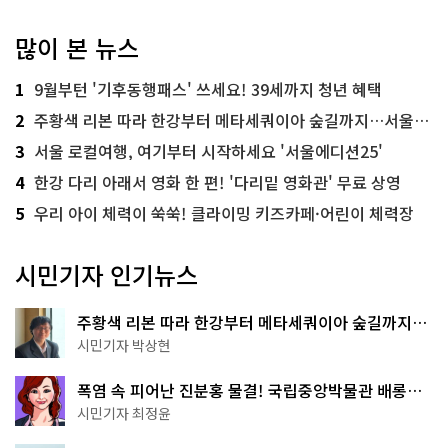
많이 본 뉴스
1
9월부턴 '기후동행패스' 쓰세요! 39세까지 청년 혜택
2
주황색 리본 따라 한강부터 메타세쿼이아 숲길까지…서울둘레길 15코스
3
서울 로컬여행, 여기부터 시작하세요 '서울에디션25'
4
한강 다리 아래서 영화 한 편! '다리밑 영화관' 무료 상영
5
우리 아이 체력이 쑥쑥! 클라이밍 키즈카페·어린이 체력장
시민기자 인기뉴스
주황색 리본 따라 한강부터 메타세쿼이아 숲길까지…
서울둘레길 15코스
시민기자 박상현
폭염 속 피어난 진분홍 물결! 국립중앙박물관 배롱나
무 명소
시민기자 최정윤