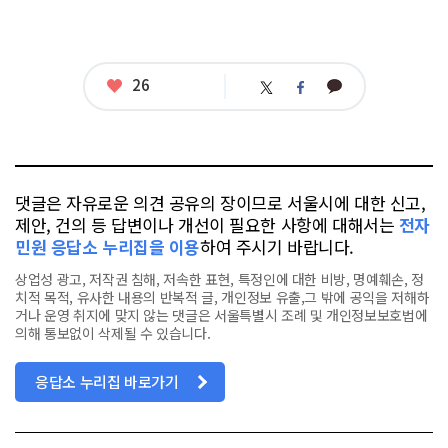
좋
26
카
트
페
아
카
위
이
요
오
터
스
톡
북
댓글은 자유로운 의견 공유의 장이므로 서울시에 대한 신고,
제안, 건의 등 답변이나 개선이 필요한 사항에 대해서는
전자
민원 응답소 누리집을 이용
하여 주시기 바랍니다.
상업성 광고, 저작권 침해, 저속한 표현, 특정인에 대한 비방, 명예훼손, 정
치적 목적, 유사한 내용의 반복적 글, 개인정보 유출,그 밖에 공익을 저해하
거나 운영 취지에 맞지 않는 댓글은 서울특별시 조례 및 개인정보보호법에
의해 통보없이 삭제될 수 있습니다.
응답소 누리집 바로가기