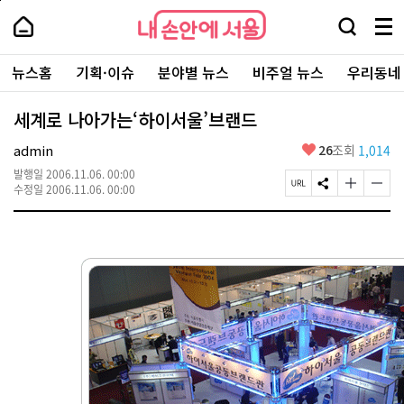
본
페
내
문
이
내
손
검
메
바
지
손
안
색
뉴
로
상
안
주
에
창
전
가
단
에
뉴스홈
기획·이슈
분야별 뉴스
비주얼 뉴스
우리동네
요
서
열
체
기
으
서
서
울
기
보
로
울
비
기
이
-
세계로 나아가는‘하이서울’브랜드
스
동
서
바
울
좋
admin
26
조회
1,014
로
시
아
가
대
발행일
2006.11.06. 00:00
요
기
페
S
글
글
표
수정일
2006.11.06. 00:00
이
N
자
자
소
지
S
크
크
통
U
공
기
기
포
R
유
크
작
털
L
하
게
게
복
기
변
변
사
경
경
하
하
기
기