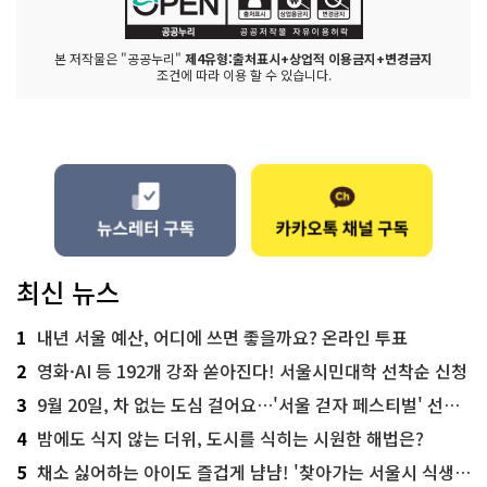
본 저작물은 "공공누리"
제4유형:출처표시+상업적 이용금지+변경금지
조건에 따라 이용 할 수 있습니다.
최신 뉴스
1
내년 서울 예산, 어디에 쓰면 좋을까요? 온라인 투표
2
영화·AI 등 192개 강좌 쏟아진다! 서울시민대학 선착순 신청
3
9월 20일, 차 없는 도심 걸어요…'서울 걷자 페스티벌' 선착순 5천명
4
밤에도 식지 않는 더위, 도시를 식히는 시원한 해법은?
5
채소 싫어하는 아이도 즐겁게 냠냠! '찾아가는 서울시 식생활 교육' 현장