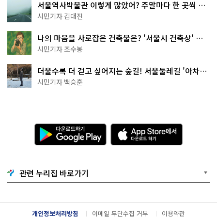
서울역사박물관 이렇게 많았어? 주말마다 한 곳씩 떠
나는 역사 산책
시민기자 김대진
나의 마음을 사로잡은 건축물은? '서울시 건축상' 수
상작 공개!
시민기자 조수봉
더울수록 더 걷고 싶어지는 숲길! 서울둘레길 '아차산
코스'
시민기자 백승훈
다
A
운
p
로
p
드
S
하
t
기
o
관련 누리집 바로가기
G
r
o
e
o
에
g
서
l
다
개인정보처리방침
이메일 무단수집 거부
이용약관