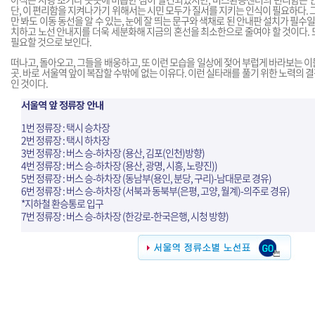
단, 이 편리함을 지켜나가기 위해서는 시민 모두가 질서를 지키는 인식이 필요하다. 그
만 봐도 이동 동선을 알 수 있는, 눈에 잘 띄는 문구와 색채로 된 안내판 설치가 필수일
치하고 노선 안내지를 더욱 세분화해 지금의 혼선을 최소한으로 줄여야 할 것이다.
필요할 것으로 보인다.
떠나고, 돌아오고, 그들을 배웅하고, 또 이런 모습을 일상에 젖어 부럽게 바라보는 
곳. 바로 서울역 앞이 복잡할 수밖에 없는 이유다. 이런 실타래를 풀기 위한 노력의
인 것이다.
서울역 앞 정류장 안내
1번 정류장 : 택시 승차장
2번 정류장 : 택시 하차장
3번 정류장 : 버스 승-하차장 (용산, 김포(인천)방향)
4번 정류장 : 버스 승-하차장 (용산, 광명, 시흥, 노량진))
5번 정류장 : 버스 승-하차장 (동남부(용인, 분당, 구리)-남대문로 경유)
6번 정류장 : 버스 승-하차장 (서북과 동북부(은평, 고양, 월계)-의주로 경유)
*지하철 환승통로 입구
7번 정류장 : 버스 승-하차장 (한강로-한국은행, 시청 방향)