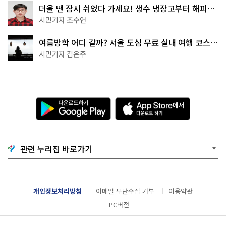
더울 땐 잠시 쉬었다 가세요! 생수 냉장고부터 해피소
·무더위쉼터까지
시민기자 조수연
여름방학 어디 갈까? 서울 도심 무료 실내 여행 코스
추천
시민기자 김은주
다
A
운
p
로
p
드
S
하
t
기
o
관련 누리집 바로가기
G
r
o
e
o
에
g
서
l
다
개인정보처리방침
이메일 무단수집 거부
이용약관
e
운
P
로
PC버전
l
드
a
하