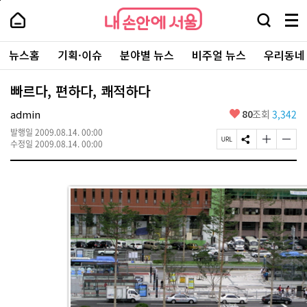
본
페
내
문
이
내
손
검
메
바
지
손
안
색
뉴
로
상
안
주
에
창
전
가
단
에
뉴스홈
기획·이슈
분야별 뉴스
비주얼 뉴스
우리동네
요
서
열
체
기
으
서
서
울
기
보
로
울
비
기
이
-
빠르다, 편하다, 쾌적하다
스
동
서
바
울
좋
admin
80
조회
3,342
로
시
아
가
대
발행일
2009.08.14. 00:00
요
기
페
S
글
글
표
수정일
2009.08.14. 00:00
이
N
자
자
소
지
S
크
크
통
U
공
기
기
포
R
유
크
작
털
L
하
게
게
복
기
변
변
사
경
경
하
하
기
기