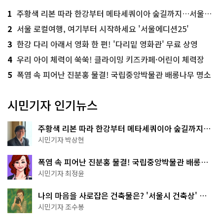
1
주황색 리본 따라 한강부터 메타세쿼이아 숲길까지…서울둘레길 15코스
2
서울 로컬여행, 여기부터 시작하세요 '서울에디션25'
3
한강 다리 아래서 영화 한 편! '다리밑 영화관' 무료 상영
4
우리 아이 체력이 쑥쑥! 클라이밍 키즈카페·어린이 체력장
5
폭염 속 피어난 진분홍 물결! 국립중앙박물관 배롱나무 명소
시민기자 인기뉴스
주황색 리본 따라 한강부터 메타세쿼이아 숲길까지…
서울둘레길 15코스
시민기자 박상현
폭염 속 피어난 진분홍 물결! 국립중앙박물관 배롱나
무 명소
시민기자 최정윤
나의 마음을 사로잡은 건축물은? '서울시 건축상' 수
상작 공개!
시민기자 조수봉