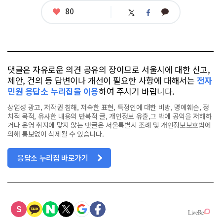
좋
80
카
트
페
아
카
위
이
요
오
터
스
톡
북
댓글은 자유로운 의견 공유의 장이므로 서울시에 대한 신고,
제안, 건의 등 답변이나 개선이 필요한 사항에 대해서는
전자
민원 응답소 누리집을 이용
하여 주시기 바랍니다.
상업성 광고, 저작권 침해, 저속한 표현, 특정인에 대한 비방, 명예훼손, 정
치적 목적, 유사한 내용의 반복적 글, 개인정보 유출,그 밖에 공익을 저해하
거나 운영 취지에 맞지 않는 댓글은 서울특별시 조례 및 개인정보보호법에
의해 통보없이 삭제될 수 있습니다.
응답소 누리집 바로가기