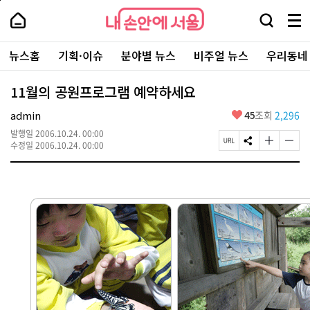
본
페
내
문
이
내
손
검
메
바
지
손
안
색
뉴
로
상
안
주
에
창
전
가
단
에
뉴스홈
기획·이슈
분야별 뉴스
비주얼 뉴스
우리동네
요
서
열
체
기
으
서
서
울
기
보
로
울
비
기
이
-
11월의 공원프로그램 예약하세요
스
동
서
바
울
좋
admin
45
조회
2,296
로
시
아
가
대
발행일
2006.10.24. 00:00
요
기
페
S
글
글
표
수정일
2006.10.24. 00:00
이
N
자
자
소
지
S
크
크
통
U
공
기
기
포
R
유
크
작
털
L
하
게
게
복
기
변
변
사
경
경
하
하
기
기