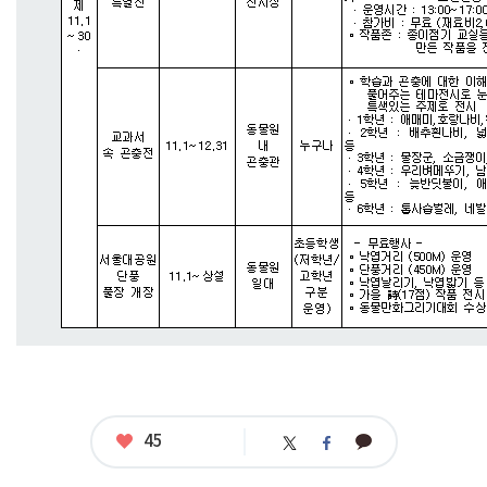
좋
45
카
트
페
아
카
위
이
요
오
터
스