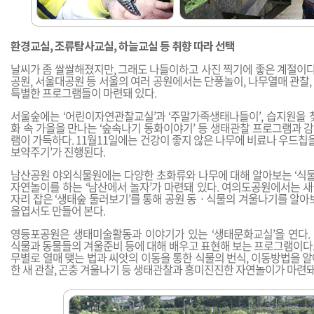
환경교실, 조류탐사교실, 하늘교실 등 취향 따라 선택
날씨가 좀 쌀쌀해졌지만, 그래도 나들이하고 사진 찍기에 좋은 계절이다.
공원, 서울대공원 등 서울의 여러 공원에서는 단풍놀이, 나무열매 관찰
특별한 프로그램들이 마련돼 있다.
서울숲에는 ‘어린이자연관찰교실’과 ‘주말가족생태나들이’, 습지원을 
화 속 가을을 만나는 ‘숲속나기 동화이야기’ 등 생태관찰 프로그램과 
램이 가득하다. 11월11일에는 건강이 좋지 않은 나무에 비료나 우드칩을
보약주기’가 진행된다.
남산공원 야외식물원에는 다양한 초화류와 나무에 대해 알아보는 ‘식물교
자연놀이를 하는 ‘남산에서 놀자’가 마련돼 있다. 여의도공원에서는 
자리 잡은 ‘생태숲 둘러보기’를 통해 공원 동ㆍ식물의 겨울나기를 알아
을엽서도 만들어 본다.
영등포공원은 생태미술활동과 이야기가 있는 ‘생태문화교실’을 연다.
식물과 동물들의 겨울준비 등에 대해 배우고 표현해 보는 프로그램이다
무별로 열매 맺는 법과 씨앗의 이동을 통한 식물의 번식, 이동방법을 
한 새 관찰, 곤충 겨울나기 등 생태관찰과 흥미진진한 자연놀이가 마련돼