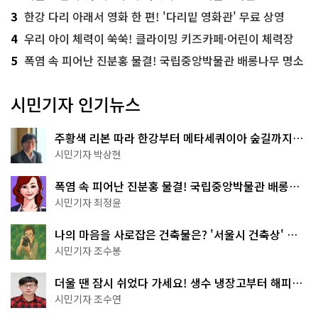
3
한강 다리 아래서 영화 한 편! '다리밑 영화관' 무료 상영
4
우리 아이 체력이 쑥쑥! 클라이밍 키즈카페·어린이 체력장
5
폭염 속 피어난 진분홍 물결! 국립중앙박물관 배롱나무 명소
시민기자 인기뉴스
주황색 리본 따라 한강부터 메타세쿼이아 숲길까지…
서울둘레길 15코스
시민기자 박상현
폭염 속 피어난 진분홍 물결! 국립중앙박물관 배롱나
무 명소
시민기자 최정윤
나의 마음을 사로잡은 건축물은? '서울시 건축상' 수
상작 공개!
시민기자 조수봉
더울 땐 잠시 쉬었다 가세요! 생수 냉장고부터 해피소
·무더위쉼터까지
시민기자 조수연