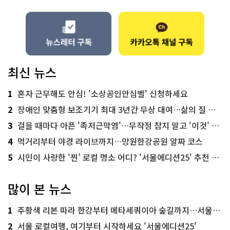
최신 뉴스
1
혼자 근무해도 안심! '소상공인안심벨' 신청하세요
2
장애인 맞춤형 보조기기 최대 3년간 무상 대여…삶의 질 높인다
3
걸을 때마다 아픈 '족저근막염'…무작정 참지 말고 '이것' 해보세요!
4
먹거리부터 야경 라이브까지…망원한강공원 알짜 코스
5
시민이 사랑한 '찐' 로컬 명소 어디? '서울에디션25' 추천 코스
많이 본 뉴스
1
주황색 리본 따라 한강부터 메타세쿼이아 숲길까지…서울둘레길 15코스
2
서울 로컬여행, 여기부터 시작하세요 '서울에디션25'