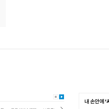
내
손
안
에