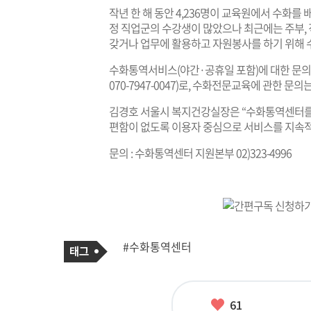
작년 한 해 동안 4,236명이 교육원에서 수화를
정 직업군의 수강생이 많았으나 최근에는 주부,
갖거나 업무에 활용하고 자원봉사를 하기 위해 
수화통역서비스(야간·공휴일 포함)에 대한 문의는
070-7947-0047)로, 수화전문교육에 관한 문의는(
김경호 서울시 복지건강실장은 “수화통역센터를
편함이 없도록 이용자 중심으로 서비스를 지속적
문의 : 수화통역센터 지원본부 02)323-4996
기
태
#수화통역센터
사
그
관
련
태
그
좋
61