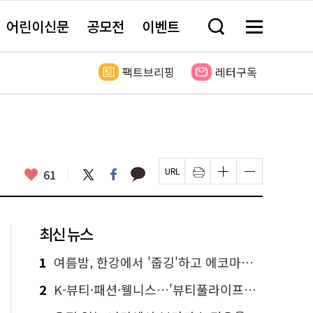
어린이신문
공모전
이벤트
검
메
색
뉴
창
전
열
체
팩트브리핑
레터구독
기
보
기
카
좋
트
페
61
페
인
글
글
카
위
이
아
이
쇄
자
자
오
터
스
요
지
하
크
크
톡
북
U
기
기
기
R
새
크
작
L
창
게
게
최신 뉴스
복
열
변
변
사
림
경
경
하
하
1
여름밤, 한강에서 '줍깅'하고 에코마일리지도 줍줍!
기
기
2
K-뷰티·패션·웰니스…'뷰티풀라이프인서울' 6일부터 사전 예약