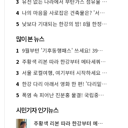
3
유전 없는 나라에서 부탄가스 점유율 1위 가능? Yes, I 'CAN'
4
나의 마음을 사로잡은 건축물은? '서울시 건축상' 수상작 공개!
5
낮보다 기대되는 한강의 밤! 8월 한정 무료 '한강 밤핑' 예약은?
많이 본 뉴스
1
9월부턴 '기후동행패스' 쓰세요! 39세까지 청년 혜택
2
주황색 리본 따라 한강부터 메타세쿼이아 숲길까지…서울둘레길 15코스
3
서울 로컬여행, 여기부터 시작하세요 '서울에디션25'
4
한강 다리 아래서 영화 한 편! '다리밑 영화관' 무료 상영
5
폭염 속 피어난 진분홍 물결! 국립중앙박물관 배롱나무 명소
시민기자 인기뉴스
주황색 리본 따라 한강부터 메타세쿼이아 숲길까지…서울둘레길 15코스