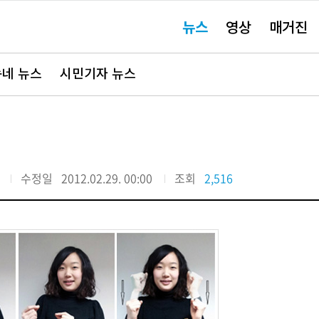
주
뉴스
영상
매거진
요
서
비
스
바
네 뉴스
시민기자 뉴스
로
가
기"
수정일
2012.02.29. 00:00
조회
2,516