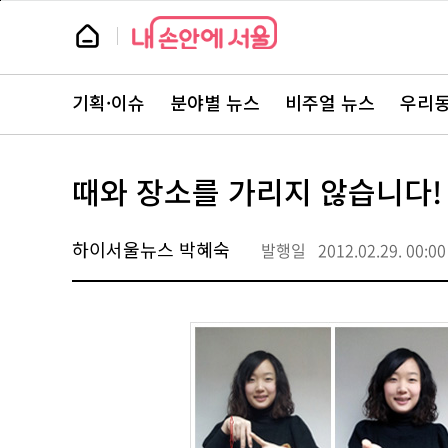
본
페
문
이
뉴
바
지
스
로
상
룸
가
단
뉴
기
으
스
로
기획·이슈
분야별 뉴스
비주얼 뉴스
우리동
주
이
요
동
서
비
스
때와 장소를 가리지 않습니다!
바
로
가
기
하이서울뉴스 박혜숙
발행일
2012.02.29. 00:00