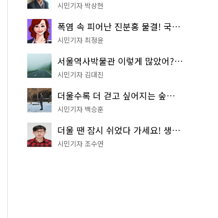
시민기자 박상현
폭염 속 피어난 진분홍 물결! 국립중앙박물관 배롱나무 명소
시민기자 최정윤
서울역사박물관 이렇게 많았어? 주말마다 한 곳씩 떠나는 역사 산책
시민기자 김대진
더울수록 더 걷고 싶어지는 숲길! 서울둘레길 '아차산 코스'
시민기자 백승훈
더울 땐 잠시 쉬었다 가세요! 생수 냉장고부터 해피소·무더위쉼터까지
시민기자 조수연