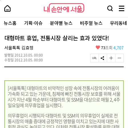
본
페
내
문
이
내
손
검
메
바
지
손
안
색
뉴
로
상
안
주
에
창
전
가
단
에
뉴스홈
기획·이슈
분야별 뉴스
비주얼 뉴스
우리동네
요
서
열
체
기
으
서
서
울
기
보
로
울
비
기
이
-
대형마트 휴업, 전통시장 살리는 효과 있었다!
스
동
서
바
울
좋
서울톡톡 김효정
73
조회
4,707
로
시
아
가
대
발행일
2012.10.05. 00:00
요
기
페
S
글
글
표
수정일
2012.10.05. 00:00
이
N
자
자
소
지
S
크
크
통
U
공
기
기
포
R
유
크
작
털
L
하
게
게
[서울톡톡] 대형마트의 비약적인 성장 속에 전통시장의 어려움이
복
기
변
변
가속화 되고 있는 가운데, 침체에 빠진 전통시장 보호를 위해 서울
사
경
경
하
하
시가 지난 4월 하순부터 대형마트 및 SSM을 대상으로 매월 2, 4주
기
기
일요일에 의무휴업을 실시했다.
의무휴업이 시행되자 대형마트 및 SSM의 의무휴업이 실제로 전
통시장의 매출 증대에 긍정적인 영향을 미치고 있는지에 대한 사
회적 관심도 높아지고 있다. 이처럼 전통시장 활성화를 위한 대형