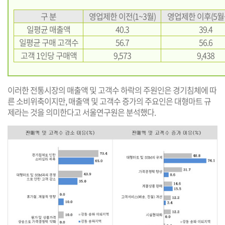
구 분
영업제한 이전(1~3월)
영업제한 이후(5월
일평균 매출액
40.3
39.4
일평균 구매 고객수
56.7
56.6
고객 1인당 구매액
9,573
9,438
이러한 전통시장의 매출액 및 고객수 하락의 주원인은 경기침체에 따
른 소비위축이지만, 매출액 및 고객수 증가의 주요인은 대형마트 규
제라는 것을 의미한다고 서울연구원은 분석했다.