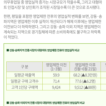
의무휴업일 중 영업실적 증가는 시장규모가 작을수록, 그리고 대형마
트 인접시장 및 상인회가 조직된 시장일수록 더 큰 것으로 조사됐다.
한편, 평일을 포함한 영업제한 전후의 영업실적 변화를 보면, 강동·송
파지역은 영업제한 이후 실적이 개선되다가 해제 이후에는 영업제한
이전보다 더 하락하였다. 그리고 강동·송파 이외 지역은 영업제한이
계속되는 지역으로 경기침체에 따른 소비위축에도 불구하고 하락폭
이 적었다.
■ 강동·송파지역 전통시장의 대형마트 영업제한 전후의 영업실적 비교
영업제한 이전
영업제한 이후
구 분
(1~3월)
(5월~6월 21일)
일평균 매출액
59.9
68.2 (▲8.3만원)
일평균 구매 고객수
71.4
77.6 (▲6.2명)
고객 1인당 구매액
9,424
9,512 (▲88원)
■ 강동·송파 이외지역 전통시장의 대형마트 영업제한 전후의 영업실적 비교