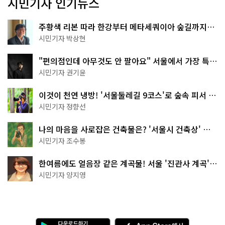
시민기자 인기뉴스
주황색 리본 따라 한강부터 메타세쿼이아 숲길까지…
서울둘레길 15코스
시민기자 박상현
"편의점인데 아무것도 안 팔아요" 서울에서 가장 특별
한 편의점의 정체
시민기자 권기윤
이것이 천연 냉방! '서울둘레길 9코스'로 숲속 피서 떠
나볼까
시민기자 정향선
나의 마음을 사로잡은 건축물은? '서울시 건축상' 수
상작 공개!
시민기자 조수봉
한여름에도 얼음장 같은 계곡물! 서울 '진관사 계곡'이
천국이네~
시민기자 양지영
다
A