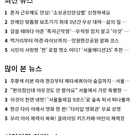
1
혼자 근무해도 안심! '소상공인안심벨' 신청하세요
2
장애인 맞춤형 보조기기 최대 3년간 무상 대여…삶의 질 높인다
3
걸을 때마다 아픈 '족저근막염'…무작정 참지 말고 '이것' 해보세요!
4
먹거리부터 야경 라이브까지…망원한강공원 알짜 코스
5
시민이 사랑한 '찐' 로컬 명소 어디? '서울에디션25' 추천 코스
많이 본 뉴스
1
주황색 리본 따라 한강부터 메타세쿼이아 숲길까지…서울둘레길 15코스
2
"편의점인데 아무것도 안 팔아요" 서울에서 가장 특별한 편의점의 정체
3
이것이 천연 냉방! '서울둘레길 9코스'로 숲속 피서 떠나볼까
4
한강 다리 아래서 영화 한 편! '다리밑 영화관' 무료 상영
5
우리 아이 체력이 쑥쑥! 클라이밍 키즈카페·어린이 체력장