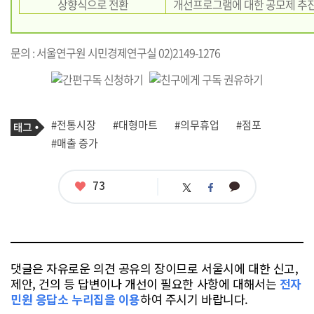
상향식으로 전환
개선프로그램에 대한 공모제 추
문의 : 서울연구원 시민경제연구실 02)2149-1276
기
태
#전통시장
#대형마트
#의무휴업
#점포
사
그
관
#매출 증가
련
태
그
좋
73
카
트
페
아
카
위
이
요
오
터
스
톡
북
댓글은 자유로운 의견 공유의 장이므로 서울시에 대한 신고,
제안, 건의 등 답변이나 개선이 필요한 사항에 대해서는
전자
민원 응답소 누리집을 이용
하여 주시기 바랍니다.