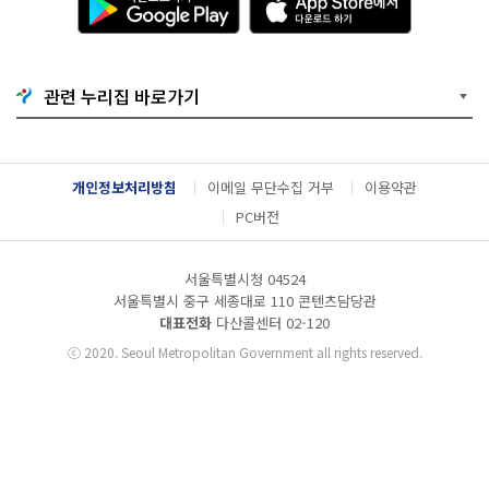
운
p
로
p
드
S
하
t
기
o
관련 누리집 바로가기
G
r
o
e
o
에
g
서
l
다
개인정보처리방침
이메일 무단수집 거부
이용약관
e
운
P
로
PC버전
l
드
a
하
y
기
서울특별시청 04524
서울특별시 중구 세종대로 110 콘텐츠담당관
대표전화
다산콜센터
02-120
ⓒ
2020. Seoul Metropolitan Government all rights reserved.