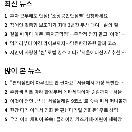
최신 뉴스
1
혼자 근무해도 안심! '소상공인안심벨' 신청하세요
2
장애인 맞춤형 보조기기 최대 3년간 무상 대여…삶의 질 높인다
3
걸을 때마다 아픈 '족저근막염'…무작정 참지 말고 '이것' 해보세요!
4
먹거리부터 야경 라이브까지…망원한강공원 알짜 코스
5
시민이 사랑한 '찐' 로컬 명소 어디? '서울에디션25' 추천 코스
많이 본 뉴스
1
"편의점인데 아무것도 안 팔아요" 서울에서 가장 특별한 편의점의 정체
2
주황색 리본 따라 한강부터 메타세쿼이아 숲길까지…서울둘레길 15코스
3
이것이 천연 냉방! '서울둘레길 9코스'로 숲속 피서 떠나볼까
4
한강 다리 아래서 영화 한 편! '다리밑 영화관' 무료 상영
5
우리 아이 체력이 쑥쑥! 클라이밍 키즈카페·어린이 체력장