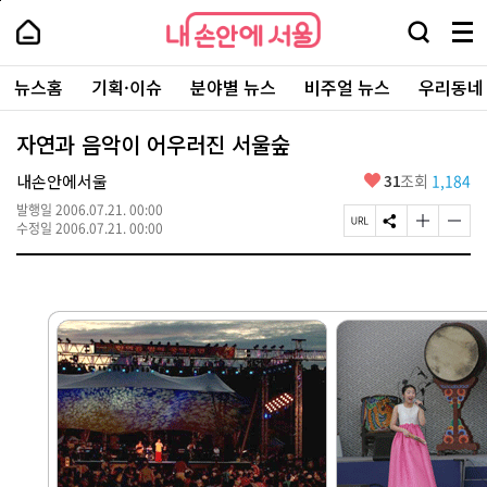
본
페
내
문
이
내
손
검
메
바
지
손
안
색
뉴
로
상
안
주
에
창
전
가
단
에
뉴스홈
기획·이슈
분야별 뉴스
비주얼 뉴스
우리동네
요
서
열
체
기
으
서
서
울
기
보
로
울
비
기
이
-
자연과 음악이 어우러진 서울숲
스
동
서
바
울
좋
내손안에서울
31
조회
1,184
로
시
아
가
대
발행일
2006.07.21. 00:00
요
기
페
S
글
글
표
수정일
2006.07.21. 00:00
이
N
자
자
소
지
S
크
크
통
U
공
기
기
포
R
유
크
작
털
L
하
게
게
복
기
변
변
사
경
경
하
하
기
기