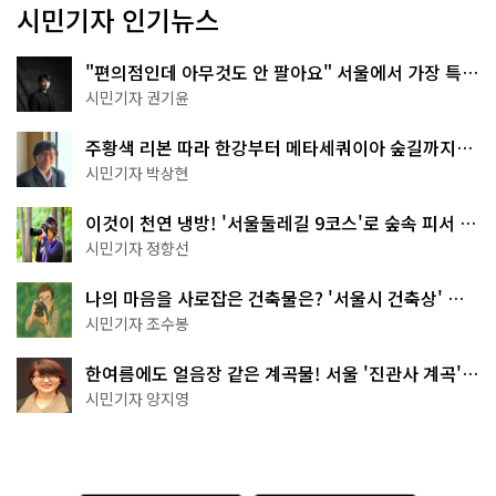
시민기자 인기뉴스
"편의점인데 아무것도 안 팔아요" 서울에서 가장 특별
한 편의점의 정체
시민기자 권기윤
주황색 리본 따라 한강부터 메타세쿼이아 숲길까지…
서울둘레길 15코스
시민기자 박상현
이것이 천연 냉방! '서울둘레길 9코스'로 숲속 피서 떠
나볼까
시민기자 정향선
나의 마음을 사로잡은 건축물은? '서울시 건축상' 수
상작 공개!
시민기자 조수봉
한여름에도 얼음장 같은 계곡물! 서울 '진관사 계곡'이
천국이네~
시민기자 양지영