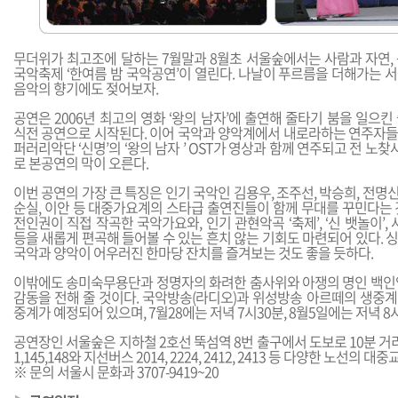
무더위가 최고조에 달하는 7월말과 8월초 서울숲에서는 사람과 자연,
국악축제 ‘한여름 밤 국악공연’이 열린다. 나날이 푸르름을 더해가는 
음악의 향기에도 젖어보자.
공연은 2006년 최고의 영화 ‘왕의 남자’에 출연해 줄타기 붐을 일으
식전 공연으로 시작된다. 이어 국악과 양악계에서 내로라하는 연주자
퍼러리악단 ‘신명’의 ‘왕의 남자 ’ OST가 영상과 함께 연주되고 전 노찾
로 본공연의 막이 오른다.
이번 공연의 가장 큰 특징은 인기 국악인 김용우, 조주선, 박승희, 전명신
순실, 이안 등 대중가요계의 스타급 출연진들이 함께 무대를 꾸민다는 
전인권이 직접 작곡한 국악가요와, 인기 관현악곡 ‘축제’, ‘신 뱃놀이’,
등을 새롭게 편곡해 들어볼 수 있는 흔치 않는 기회도 마련되어 있다.
국악과 양악이 어우러진 한마당 잔치를 즐겨보는 것도 좋을 듯하다.
이밖에도 송미숙무용단과 정명자의 화려한 춤사위와 아쟁의 명인 백인
감동을 전해 줄 것이다. 국악방송(라디오)과 위성방송 아르떼의 생중계,
중계가 예정되어 있으며, 7월28에는 저녁 7시30분, 8월5일에는 저녁 
공연장인 서울숲은 지하철 2호선 뚝섬역 8번 출구에서 도보로 10분 거리
1,145,148와 지선버스 2014, 2224, 2412, 2413 등 다양한 노선의 
※ 문의 서울시 문화과 3707-9419~20