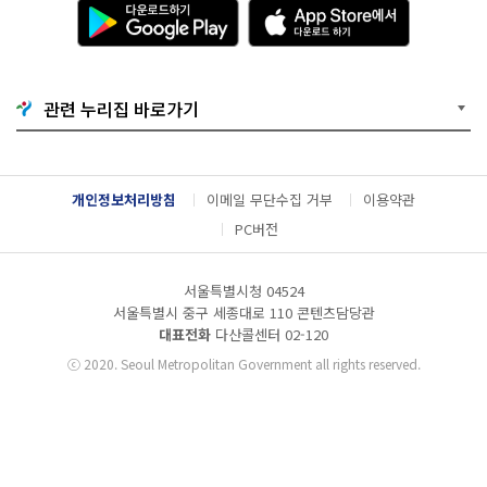
다
A
운
p
로
p
드
S
하
t
기
o
관련 누리집 바로가기
G
r
o
e
o
에
g
서
l
다
개인정보처리방침
이메일 무단수집 거부
이용약관
e
운
P
로
PC버전
l
드
a
하
y
기
서울특별시청 04524
서울특별시 중구 세종대로 110 콘텐츠담당관
대표전화
다산콜센터
02-120
ⓒ
2020. Seoul Metropolitan Government all rights reserved.