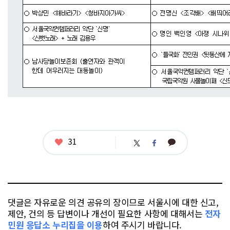
좋
31
카
트
페
아
카
위
이
요
오
터
스
톡
북
댓글은 자유로운 의견 공유의 장이므로 서울시에 대한 신고,
제안, 건의 등 답변이나 개선이 필요한 사항에 대해서는
전자
민원 응답소 누리집을 이용
하여 주시기 바랍니다.