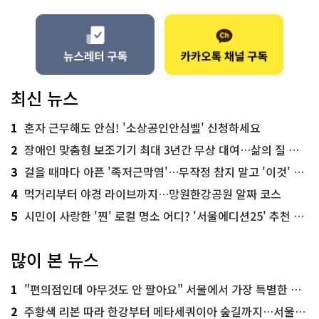
최신 뉴스
1
혼자 근무해도 안심! '소상공인안심벨' 신청하세요
2
장애인 맞춤형 보조기기 최대 3년간 무상 대여…삶의 질 높인다
3
걸을 때마다 아픈 '족저근막염'…무작정 참지 말고 '이것' 해보세요!
4
먹거리부터 야경 라이브까지…망원한강공원 알짜 코스
5
시민이 사랑한 '찐' 로컬 명소 어디? '서울에디션25' 추천 코스
많이 본 뉴스
1
"편의점인데 아무것도 안 팔아요" 서울에서 가장 특별한 편의점의 정체
2
주황색 리본 따라 한강부터 메타세쿼이아 숲길까지…서울둘레길 15코스