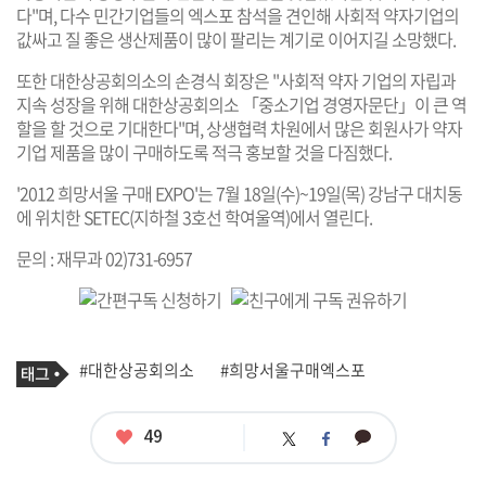
다"며, 다수 민간기업들의 엑스포 참석을 견인해 사회적 약자기업의
값싸고 질 좋은 생산제품이 많이 팔리는 계기로 이어지길 소망했다.
또한 대한상공회의소의 손경식 회장은 "사회적 약자 기업의 자립과
지속 성장을 위해 대한상공회의소 「중소기업 경영자문단」이 큰 역
할을 할 것으로 기대한다"며, 상생협력 차원에서 많은 회원사가 약자
기업 제품을 많이 구매하도록 적극 홍보할 것을 다짐했다.
'
2012 희망서울 구매 EXPO
'는 7월 18일(수)~19일(목) 강남구 대치동
에 위치한 SETEC(지하철 3호선 학여울역)에서 열린다.
문의 : 재무과 02)731-6957
기
태
#대한상공회의소
#희망서울구매엑스포
사
그
관
련
태
좋
49
카
트
페
그
아
카
위
이
요
오
터
스