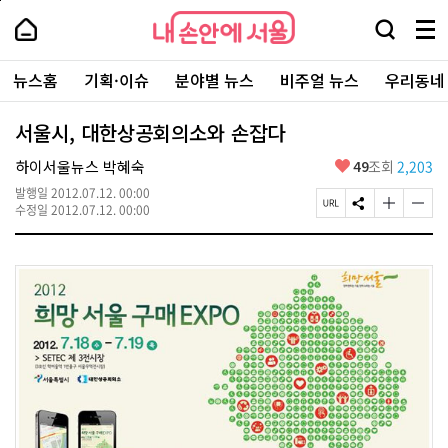
본
페
내
문
이
내
손
검
메
바
지
손
안
색
뉴
로
상
안
주
에
창
전
가
단
에
뉴스홈
기획·이슈
분야별 뉴스
비주얼 뉴스
우리동네
요
서
열
체
기
으
서
서
울
기
보
로
울
비
기
이
-
서울시, 대한상공회의소와 손잡다
스
동
서
바
울
좋
하이서울뉴스 박혜숙
49
조회
2,203
로
시
아
가
대
발행일
2012.07.12. 00:00
요
기
페
S
글
글
표
수정일
2012.07.12. 00:00
이
N
자
자
소
지
S
크
크
통
U
공
기
기
포
R
유
크
작
털
L
하
게
게
복
기
변
변
사
경
경
하
하
기
기