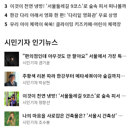
3
이것이 천연 냉방! '서울둘레길 9코스'로 숲속 피서 떠나볼까
4
한강 다리 아래서 영화 한 편! '다리밑 영화관' 무료 상영
5
우리 아이 체력이 쑥쑥! 클라이밍 키즈카페·어린이 체력장
시민기자 인기뉴스
"편의점인데 아무것도 안 팔아요" 서울에서 가장 특별
한 편의점의 정체
시민기자 권기윤
주황색 리본 따라 한강부터 메타세쿼이아 숲길까지…
서울둘레길 15코스
시민기자 박상현
이것이 천연 냉방! '서울둘레길 9코스'로 숲속 피서 떠
나볼까
시민기자 정향선
나의 마음을 사로잡은 건축물은? '서울시 건축상' 수
상작 공개!
시민기자 조수봉