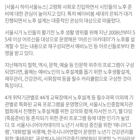
[서울시 하이서울뉴스] 고령화 사회로 진입하면서 시민들의 노후 준
비에 대한 관심이 높아지고 있다. 특히 베이비붐 세대의 은퇴가 대거
진행되면서 노후 설계는 대중적인 관심의 대상으로 떠올랐다.
서울시가 노인들의 활기찬 노후 생활 영위를 위해 지난 2008년부터 5
5세 이상 어르신을 대상으로 운영해온 ‘어르신 아카데미’가 노후를 설
계할 수 있는 내용으로 재구성되면서 예비노인 등 어르신들로부터 환
영을 받고 있다.
지난해까지 철학, 역사, 문학, 예술 등 인문학 위주의 프로그램이 구성
되었다면, 올해는 예비노인의 노후설계를 돕기 위한 노후생활설계,
재무관리, 건강관리, 사회참여 등을 필수 커리큘럼으로 구성한 것이
특징이다.
4개 위탁기관별로 44개 교육장에서 노후설계 등 필수과목 이외에 기
관별로 특화된 교육 프로그램을 운영했으며, 서울시노인종합복지관
협회에서 진행한 노후설계를 위한 강의와 함께 자서전 쓰기, 웰 다잉
(죽음준비) 등 혼자되기 위한 준비 프로그램 등에 대한 인기가 높았
다. 또 서울시니어아카데미의 노년기 사회성 증진을 위한 ‘에니어그
램’, ‘대화법’을 비롯해, 한국시니어연합이 운영한 노년기 건강관리를
위한 ‘춤테라피’, 글로벌시니어건강증진개발원이 운영한 ‘노인심리상