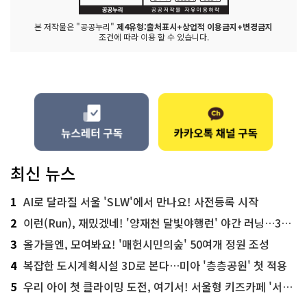
본 저작물은 "공공누리"
제4유형:출처표시+상업적 이용금지+변경금지
조건에 따라 이용 할 수 있습니다.
최신 뉴스
1
AI로 달라질 서울 'SLW'에서 만나요! 사전등록 시작
2
이런(Run), 재밌겠네! '양재천 달빛야행런' 야간 러닝…300명 모집
3
올가을엔, 모여봐요! '매헌시민의숲' 50여개 정원 조성
4
복잡한 도시계획시설 3D로 본다…미아 '층층공원' 첫 적용
5
우리 아이 첫 클라이밍 도전, 여기서! 서울형 키즈카페 '서울가족플라자점'