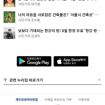
천국이네~
시민기자 양지영
나의 마음을 사로잡은 건축물은? '서울시 건축상' 수
상작 공개!
시민기자 조수봉
낮보다 기대되는 한강의 밤! 8월 한정 무료 '한강 밤
핑' 예약은?
시민기자 김성무
다
A
운
p
로
p
드
S
하
t
기
o
관련 누리집 바로가기
G
r
o
e
o
에
g
서
l
다
개인정보처리방침
이메일 무단수집 거부
이용약관
e
운