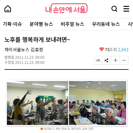
본
페
내
문
이
내
손
검
메
바
지
손
안
색
뉴
로
상
안
주
에
창
전
가
단
에
기획·이슈
분야별 뉴스
비주얼 뉴스
우리동네 뉴스
시
요
서
열
체
기
으
서
서
울
기
보
로
울
비
기
이
-
노후를 행복하게 보내려면~
스
동
서
바
울
좋
하이서울뉴스 김효정
72
조회
2,843
로
시
아
가
대
발행일
2011.11.23. 00:00
요
기
페
S
글
글
표
수정일
2011.11.23. 00:00
이
N
자
자
소
지
S
크
크
통
U
공
기
기
포
R
유
크
작
털
L
하
게
게
복
기
변
변
사
경
경
하
하
기
기