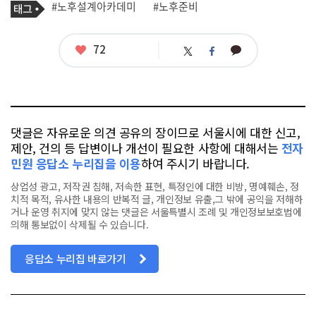
태
#노후설계아카데미
#노후준비
사
그
관
련
태
좋
72
카
트
페
그
아
카
위
이
요
오
터
스
톡
북
댓글은 자유로운 의견 공유의 장이므로 서울시에 대한 신고,
제안, 건의 등 답변이나 개선이 필요한 사항에 대해서는
전자
민원 응답소 누리집을 이용
하여 주시기 바랍니다.
상업성 광고, 저작권 침해, 저속한 표현, 특정인에 대한 비방, 명예훼손, 정
치적 목적, 유사한 내용의 반복적 글, 개인정보 유출,그 밖에 공익을 저해하
거나 운영 취지에 맞지 않는 댓글은 서울특별시 조례 및 개인정보보호법에
의해 통보없이 삭제될 수 있습니다.
응답소 누리집 바로가기