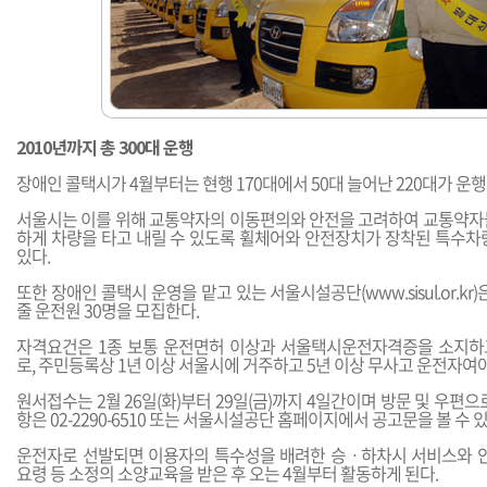
2010년까지 총 300대 운행
장애인 콜택시가 4월부터는 현행 170대에서 50대 늘어난 220대가 운행
서울시는 이를 위해 교통약자의 이동편의와 안전을 고려하여 교통약자
하게 차량을 타고 내릴 수 있도록 휠체어와 안전장치가 장착된 특수차량
있다.
또한 장애인 콜택시 운영을 맡고 있는 서울시설공단(
www.sisul.or.kr
)
줄 운전원 30명을 모집한다.
자격요건은 1종 보통 운전면허 이상과 서울택시운전자격증을 소지하
로, 주민등록상 1년 이상 서울시에 거주하고 5년 이상 무사고 운전자여야
원서접수는 2월 26일(화)부터 29일(금)까지 4일간이며 방문 및 우편으
항은 02-2290-6510 또는 서울시설공단 홈페이지에서 공고문을 볼 수 있
운전자로 선발되면 이용자의 특수성을 배려한 승ㆍ하차시 서비스와 안
요령 등 소정의 소양교육을 받은 후 오는 4월부터 활동하게 된다.