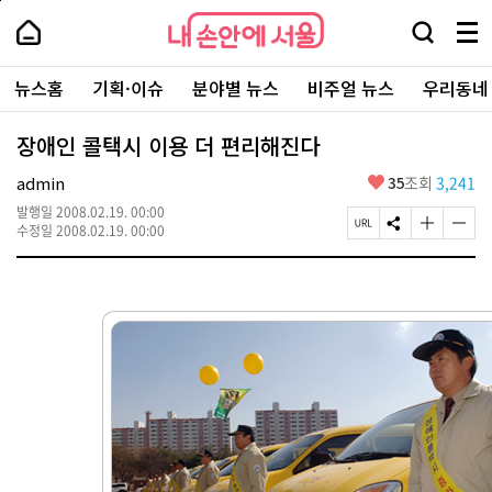
본
페
내
문
이
내
손
검
메
바
지
손
안
색
뉴
로
상
안
주
에
창
전
가
단
에
뉴스홈
기획·이슈
분야별 뉴스
비주얼 뉴스
우리동네
요
서
열
체
기
으
서
서
울
기
보
로
울
비
기
이
-
장애인 콜택시 이용 더 편리해진다
스
동
서
바
울
좋
admin
35
조회
3,241
로
시
아
가
대
발행일
2008.02.19. 00:00
요
기
페
S
글
글
표
수정일
2008.02.19. 00:00
이
N
자
자
소
지
S
크
크
통
U
공
기
기
포
R
유
크
작
털
L
하
게
게
복
기
변
변
사
경
경
하
하
기
기