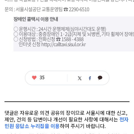
문의 : 서울시설공단 교통운영팀 ☎ 2290-6510
장애인 콜택시 이용 안내
○ 운행시간 : 24시간 운행체제(심야시간대도 운행)
○ 이용대상 : 중증장애인 1·2급(지체 및 뇌병변, 기타 휠체어 장애
○ 신청방법 : 전화신청 ☎ 1588 - 4388
인터넷 신청
http://calltaxi.sisul.or.kr
좋
35
카
트
페
아
카
위
이
요
오
터
스
톡
북
댓글은 자유로운 의견 공유의 장이므로 서울시에 대한 신고,
제안, 건의 등 답변이나 개선이 필요한 사항에 대해서는
전자
민원 응답소 누리집을 이용
하여 주시기 바랍니다.