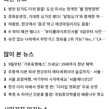
1
발만 담가도 더위 탈출! 도심 피서는 청계천 '물 첨벙첨벙'
2
광화문광장, 거대한 요가장 됐다! '달빛요가'와 함께한 여름밤 힐링
3
여름밤, 한강에서 '줍깅'하고 에코마일리지도 줍줍!
4
K-뷰티·패션·웰니스…'뷰티풀라이프인서울' 6일부터 사전 예약
5
유전 없는 나라에서 부탄가스 점유율 1위 가능? Yes, I 'CAN'
많이 본 뉴스
1
9월부턴 '기후동행패스' 쓰세요! 39세까지 청년 혜택
2
주황색 리본 따라 한강부터 메타세쿼이아 숲길까지…서울둘레길 15코스
3
서울 로컬여행, 여기부터 시작하세요 '서울에디션25'
4
한강 다리 아래서 영화 한 편! '다리밑 영화관' 무료 상영
5
폭염 속 피어난 진분홍 물결! 국립중앙박물관 배롱나무 명소