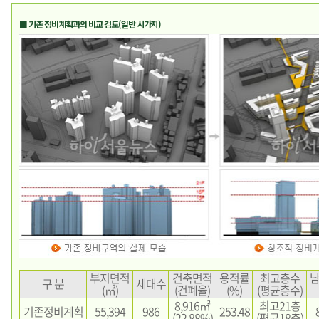
■ 기존 정비계획과의 비교 검토(일반 시가지)
부지면적
건축면적
용적률
최고층수
구 분
세대수
(㎡)
(건폐율)
(%)
(평균층수)
8,916㎡
최고21층
기존정비계획
55,394
986
253.48
(22.88%)
(평균18층)