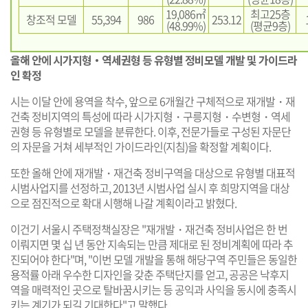
19,086㎡
최고25층
창조적 모델
55,394
986
253.12
(48.99%)
(평균9층)
올해 안에 시가지형・역세권형 등 유형별 정비모델 개발 및 가이드라
인 확정
시는 이달 안에 용역을 착수, 앞으로 6개월간 구체적으로 재개발・재
건축 정비지역의 특성에 따라 시가지형・구릉지형・수변형・역세
권형 등 유형별로 모델을 분류한다. 이후, 전문가들로 구성된 자문단
의 자문을 거쳐 세부적인 가이드라인(지침)을 확정할 계획이다.
또한 올해 안에 재개발・재건축 정비구역을 대상으로 유형별 대표적
시범사업지를 선정하고, 2013년 시범사업 실시 후 희망지역을 대상
으로 점진적으로 확대 시행해 나갈 계획이라고 밝혔다.
이건기 서울시 주택정책실장은 "재개발・재건축 정비사업은 한 번
이뤄지면 몇 십 년 동안 지속되는 만큼 제대로 된 정비계획에 따라 추
진되어야 한다"며, "이번 모델 개발을 통해 해당구역 주민들은 동일한
용적률 아래 우수한 디자인을 갖춘 주택단지를 얻고, 공공은 낙후지
역을 매력적인 곳으로 탈바꿈시키는 등 공익과 사익을 동시에 충족시
키는 계기가 되길 기대한다"고 말했다.