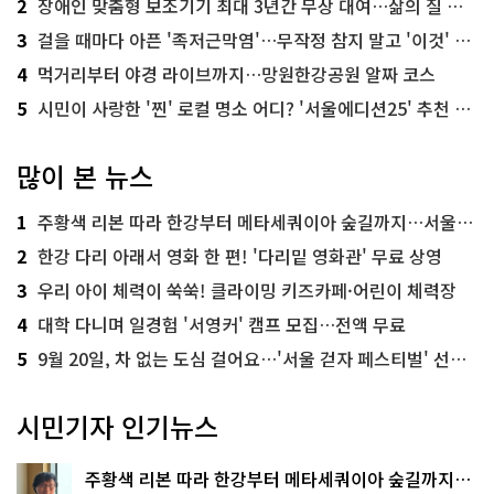
2
장애인 맞춤형 보조기기 최대 3년간 무상 대여…삶의 질 높인다
3
걸을 때마다 아픈 '족저근막염'…무작정 참지 말고 '이것' 해보세요!
4
먹거리부터 야경 라이브까지…망원한강공원 알짜 코스
5
시민이 사랑한 '찐' 로컬 명소 어디? '서울에디션25' 추천 코스
많이 본 뉴스
1
주황색 리본 따라 한강부터 메타세쿼이아 숲길까지…서울둘레길 15코스
2
한강 다리 아래서 영화 한 편! '다리밑 영화관' 무료 상영
3
우리 아이 체력이 쑥쑥! 클라이밍 키즈카페·어린이 체력장
4
대학 다니며 일경험 '서영커' 캠프 모집…전액 무료
5
9월 20일, 차 없는 도심 걸어요…'서울 걷자 페스티벌' 선착순 5천명
시민기자 인기뉴스
주황색 리본 따라 한강부터 메타세쿼이아 숲길까지…