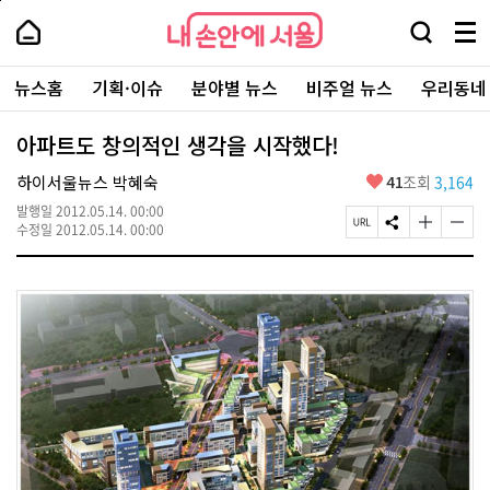
본
페
내
문
이
내
손
검
메
바
지
손
안
색
뉴
로
상
안
주
에
창
전
가
단
에
뉴스홈
기획·이슈
분야별 뉴스
비주얼 뉴스
우리동네
요
서
열
체
기
으
서
서
울
기
보
로
울
비
기
이
-
아파트도 창의적인 생각을 시작했다!
스
동
서
바
울
좋
하이서울뉴스 박혜숙
41
조회
3,164
로
시
아
가
대
발행일
2012.05.14. 00:00
요
기
페
S
글
글
표
수정일
2012.05.14. 00:00
이
N
자
자
소
지
S
크
크
통
U
공
기
기
포
R
유
크
작
털
L
하
게
게
복
기
변
변
사
경
경
하
하
기
기