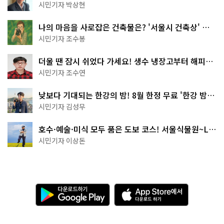
서울둘레길 15코스
시민기자 박상현
나의 마음을 사로잡은 건축물은? '서울시 건축상' 수
상작 공개!
시민기자 조수봉
더울 땐 잠시 쉬었다 가세요! 생수 냉장고부터 해피소
·무더위쉼터까지
시민기자 조수연
낮보다 기대되는 한강의 밤! 8월 한정 무료 '한강 밤
핑' 예약은?
시민기자 김성무
호수·예술·미식 모두 품은 도보 코스! 서울식물원~LG
아트센터~마곡테라스거리
시민기자 이상돈
다
A
운
p
로
p
드
S
하
t