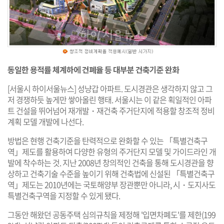
동일한 용적률 체계하에 건폐율 등 대부분 건축기준 완화
[서울시 하이서울뉴스] 성냥갑 아파트. 도시경관은 생각하지 않고 그
저 경쟁하듯 높게만 쌓아올린 행태. 서울시는 이 같은 획일적인 아파
트 건설을 뛰어넘어 재개발・재건축 주거단지에 적용할 창조적 정비
계획 모델 개발에 나선다.
방법은 현행 건축기준을 탄력적으로 완화할 수 있는 「특별건축구
역」제도를 활용하여 다양한 유형의 주거단지 모델 및 가이드라인 개
발에 착수하는 것. 지난 2008년 창의적인 건축을 통해 도시경관을 향
상하고 건축기술 수준을 높이기 위해 건축법에 신설된 「특별건축구
역」제도는 2010년에는 국토해양부 장관뿐만 아니라, 시・도지사도
특별건축구역을 지정할 수 있게 됐다.
그동안 해왔던 공동주택 심의규칙을 제정해 '입면차폐도'를 제한(199