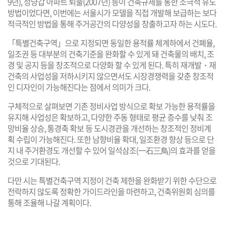
9년), 성냥갑 아파트 퇴출(2007년) 등이 건축규제를 통한 소극적 유도
방법이었다면, 이번에는 서울시가 모델을 직접 개발해 보급하는 보다
적극적인 방법을 통해 주거공간의 다양성을 창출하고자 하는 시도다.
「특별건축구역」으로 지정되면 동일한 용적률 체계하에서 건폐율,
일조권 등 대부분의 건축기준을 완화할 수 있게 돼 건축물의 배치, 조
경 및 공지 등을 창조적으로 다양화 할 수 있게 된다. 특히 재개발・재
건축의 사업성을 저하시키지 않으면서도 시장경쟁력을 갖춘 창조적
인 디자인이 가능해진다는 점에서 의미가 크다.
구체적으로 살펴보면 기존 정비사업 방식으로 확보 가능한 용적률을
유지해 사업성은 확보하고, 다양한 주동 형태로 평균 층수를 낮춰 조
망비율 상승, 통경축 확보 등 도시경관을 개선하는 창조적인 정비계
획 수립이 가능해진다. 또한 남향비율 확대, 일조환경 향상 등으로 단
지 내 주거환경도 개선할 수 있어 일석삼조(一石三鳥)의 효과를 얻을
것으로 기대된다.
다만 시는 특별건축구역 지정이 건축 제한을 완화받기 위한 수단으로
전락하지 않도록 정확한 가이드라인을 마련하고, 건축위원회 심의를
통해 조율해 나갈 계획이다.