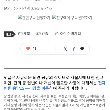
문의 : 주거재생과 02)3707-8493
기
태
#재개발
#재건축
#창조적 정비계획
사
그
관
련
태
좋
41
카
트
페
그
아
카
위
이
요
오
터
스
톡
북
댓글은 자유로운 의견 공유의 장이므로 서울시에 대한 신고,
제안, 건의 등 답변이나 개선이 필요한 사항에 대해서는
전자
민원 응답소 누리집을 이용
하여 주시기 바랍니다.
상업성 광고, 저작권 침해, 저속한 표현, 특정인에 대한 비방, 명예훼손, 정
치적 목적, 유사한 내용의 반복적 글, 개인정보 유출,그 밖에 공익을 저해하
거나 운영 취지에 맞지 않는 댓글은 서울특별시 조례 및 개인정보보호법에
의해 통보없이 삭제될 수 있습니다.