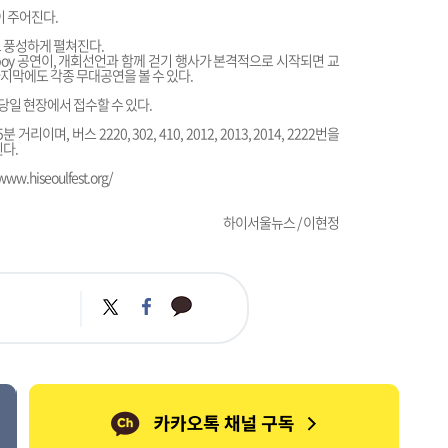
 주어진다.
 풍성하게 펼쳐진다.
boy 공연이, 개회선언과 함께 걷기 행사가 본격적으로 시작되면 교
지막에도 각종 무대공연을 볼 수 있다.
일 현장에서 접수할 수 있다.
 버스 2220, 302, 410, 2012, 2013, 2014, 2222번을
다.
/www.hiseoulfest.org/
하이서울뉴스 / 이현정
카
트
페
카
위
이
오
터
스
톡
북