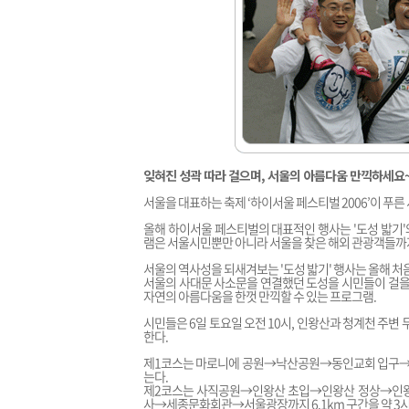
잊혀진 성곽 따라 걸으며, 서울의 아름다움 만끽하세요
서울을 대표하는 축제 ‘하이서울 페스티벌 2006’이 푸른
올해 하이서울 페스티벌의 대표적인 행사는 '도성 밟기'
램은 서울시민뿐만 아니라 서울을 찾은 해외 관광객들까지
서울의 역사성을 되새겨보는 '도성 밟기' 행사는 올해 처
서울의 사대문 사소문을 연결했던 도성을 시민들이 걸을 
자연의 아름다움을 한껏 만끽할 수 있는 프로그램.
시민들은 6일 토요일 오전 10시, 인왕산과 청계천 주변
한다.
제1코스는 마로니에 공원→낙산공원→동인교회 입구→흥인
는다.
제2코스는 사직공원→인왕산 초입→인왕산 정상→
사→세종문화회관→서울광장까지 6.1km 구간을 약 3시