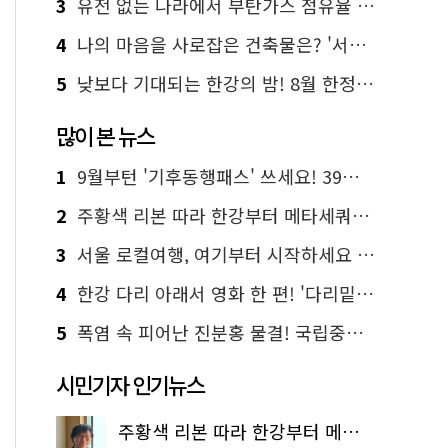
3
유전 없는 나라에서 부탄가스 점유율 1위 가능? Yes, I 'CAN'
4
나의 마음을 사로잡은 건축물은? '서울시 건축상' 수상작 공개!
5
낮보다 기대되는 한강의 밤! 8월 한정 무료 '한강 밤핑' 예약은?
많이 본 뉴스
1
9월부턴 '기후동행패스' 쓰세요! 39세까지 청년 혜택
2
주황색 리본 따라 한강부터 메타세쿼이아 숲길까지…서울둘레길 15코스
3
서울 로컬여행, 여기부터 시작하세요 '서울에디션25'
4
한강 다리 아래서 영화 한 편! '다리밑 영화관' 무료 상영
5
폭염 속 피어난 진분홍 물결! 국립중앙박물관 배롱나무 명소
시민기자 인기뉴스
주황색 리본 따라 한강부터 메타세쿼이아 숲길까지…서울둘레길 15코스