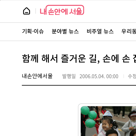
본
페
문
이
뉴
바
지
스
로
상
룸
가
단
뉴
기
으
스
로
기획·이슈
분야별 뉴스
비주얼 뉴스
우리동
주
이
요
동
서
비
스
함께 해서 즐거운 길, 손에 손 
바
로
가
기
내손안에서울
발행일
2006.05.04. 00:00
수