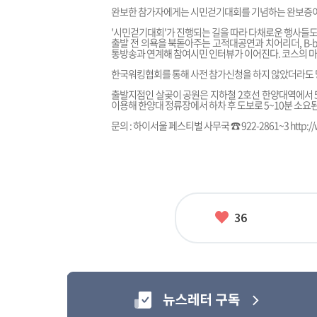
완보한 참가자에게는 시민걷기대회를 기념하는 완보증이
'시민걷기대회'가 진행되는 길을 따라 다채로운 행사들도
출발 전 의욕을 북돋아주는 고적대공연과 치어리더, B-
통방송과 연계해 참여시민 인터뷰가 이어진다. 코스의 마
한국워킹협회를 통해 사전 참가신청을 하지 않았더라도 당
출발지점인 살곶이 공원은 지하철 2호선 한양대역에서 5분 거리이며,
이용해 한양대 정류장에서 하차 후 도보로 5~10분 소요된
문의 : 하이서울 페스티벌 사무국 ☎ 922-2861~3
http:/
좋
36
아
요