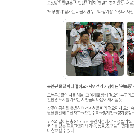
도성밟기 행렬은 '시민걷기 대회' 행렬과 청계광장·서울
'도성 밟기' 참가는 서울시민 누구나 참가할 수 있다. 
복원된 물길 따라 걸어요~ 시민걷기 기념하는 '완보증'
드높은 5월의 서울 하늘, 그 아래로 함께 걸으면 누구라
친환경 도시를 가꾸는 시민들의 마음이 새겨질 듯.
살곶이 공원을 출발하여 청계천을 따라 걸으면서 도심 속의
원을 출발해 고산자교→오간수교→청계천→청계광장→서
코스의 길이는 총 8.5km로, 중간지점에서 '도성 밟기'
코스를 걷는 프로그램이라 가족, 동료, 친구들과 함께 봄
나 참여할 수 있다.