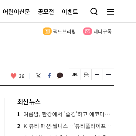
어린이신문
공모전
이벤트
검
메
색
뉴
창
전
열
체
팩트브리핑
레터구독
기
보
기
카
좋
트
페
36
페
인
글
글
카
위
이
아
이
쇄
자
자
오
터
스
요
지
하
크
크
톡
북
U
기
기
기
R
새
크
작
L
창
게
게
최신 뉴스
복
열
변
변
사
림
경
경
하
하
1
여름밤, 한강에서 '줍깅'하고 에코마일리지도 줍줍!
기
기
2
K-뷰티·패션·웰니스…'뷰티풀라이프인서울' 6일부터 사전 예약