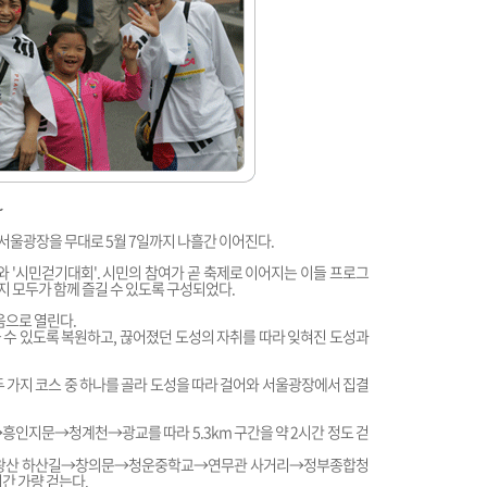
~
 서울광장을 무대로 5월 7일까지 나흘간 이어진다.
와 '시민걷기대회'. 시민의 참여가 곧 축제로 이어지는 이들 프로그
 모두가 함께 즐길 수 있도록 구성되었다.
음으로 열린다.
수 있도록 복원하고, 끊어졌던 도성의 자취를 따라 잊혀진 도성과
 두 가지 코스 중 하나를 골라 도성을 따라 걸어와 서울광장에서 집결
지문→청계천→광교를 따라 5.3km 구간을 약 2시간 정도 걷
인왕산 하산길→창의문→청운중학교→연무관 사거리→정부종합청
간 가량 걷는다.