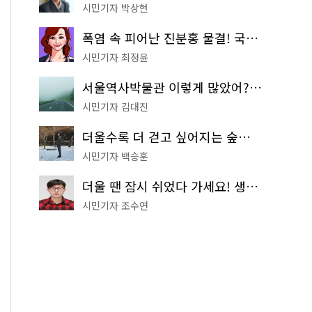
시민기자 박상현
폭염 속 피어난 진분홍 물결! 국립중앙박물관 배롱나무 명소
시민기자 최정윤
서울역사박물관 이렇게 많았어? 주말마다 한 곳씩 떠나는 역사 산책
시민기자 김대진
더울수록 더 걷고 싶어지는 숲길! 서울둘레길 '아차산 코스'
시민기자 백승훈
더울 땐 잠시 쉬었다 가세요! 생수 냉장고부터 해피소·무더위쉼터까지
시민기자 조수연