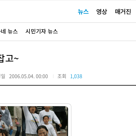
주
뉴스
영상
매거진
요
서
비
스
바
네 뉴스
시민기자 뉴스
로
가
기"
잡고~
정일
2006.05.04. 00:00
조회
1,038