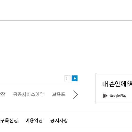
내
손
안
에
'서
광장
공공서비스예약
보육포털
일자리포털
문화포털
G
울'을
o
다
o
운
g
로
l
드
e
 구독신청
이용약관
공지사항
하
P
세
l
요!
a