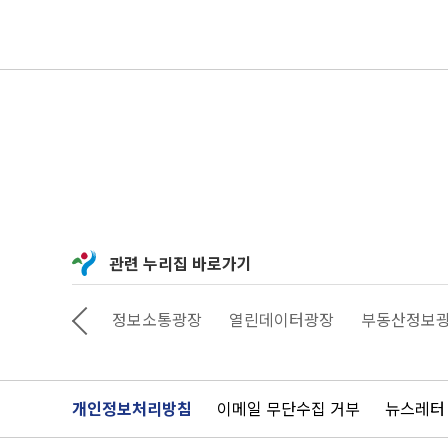
관련 누리집 바로가기
상상대로 서울
정보소통광장
열린데이터광장
부동산정보
개인정보처리방침
이메일 무단수집 거부
뉴스레터