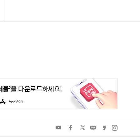
평생학습포털
청년포털
대기환경정보
에코마일리지
A
p
p
S
t
o
유
페
트
네
카
인
r
튜
이
위
이
카
스
e
브
스
터
버
오
타