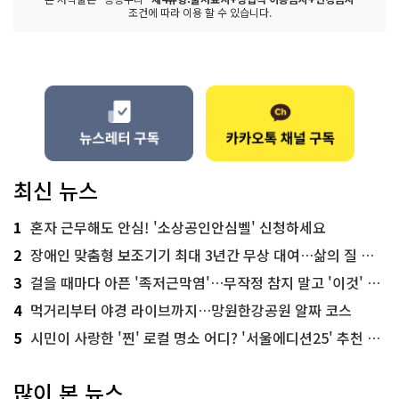
조건에 따라 이용 할 수 있습니다.
최신 뉴스
1
혼자 근무해도 안심! '소상공인안심벨' 신청하세요
2
장애인 맞춤형 보조기기 최대 3년간 무상 대여…삶의 질 높인다
3
걸을 때마다 아픈 '족저근막염'…무작정 참지 말고 '이것' 해보세요!
4
먹거리부터 야경 라이브까지…망원한강공원 알짜 코스
5
시민이 사랑한 '찐' 로컬 명소 어디? '서울에디션25' 추천 코스
많이 본 뉴스