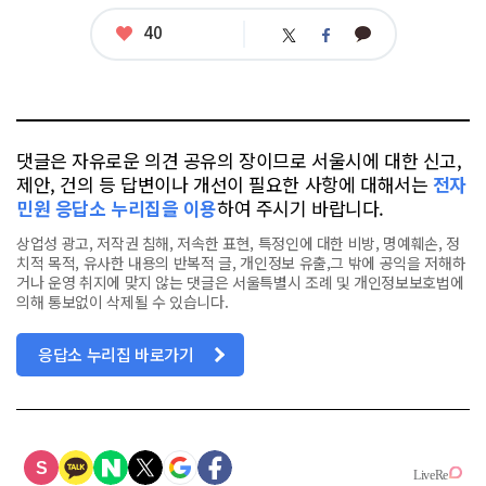
련
태
좋
40
카
트
페
그
아
카
위
이
요
오
터
스
톡
북
댓글은 자유로운 의견 공유의 장이므로 서울시에 대한 신고,
제안, 건의 등 답변이나 개선이 필요한 사항에 대해서는
전자
민원 응답소 누리집을 이용
하여 주시기 바랍니다.
상업성 광고, 저작권 침해, 저속한 표현, 특정인에 대한 비방, 명예훼손, 정
치적 목적, 유사한 내용의 반복적 글, 개인정보 유출,그 밖에 공익을 저해하
거나 운영 취지에 맞지 않는 댓글은 서울특별시 조례 및 개인정보보호법에
의해 통보없이 삭제될 수 있습니다.
응답소 누리집 바로가기