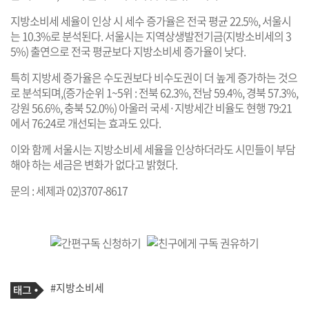
지방소비세 세율이 인상 시 세수 증가율은 전국 평균 22.5%, 서울시
는 10.3%로 분석된다. 서울시는 지역상생발전기금(지방소비세의 3
5%) 출연으로 전국 평균보다 지방소비세 증가율이 낮다.
특히 지방세 증가율은 수도권보다 비수도권이 더 높게 증가하는 것으
로 분석되며,(증가순위 1~5위 : 전북 62.3%, 전남 59.4%, 경북 57.3%,
강원 56.6%, 충북 52.0%) 아울러 국세·지방세간 비율도 현행 79:21
에서 76:24로 개선되는 효과도 있다.
이와 함께 서울시는 지방소비세 세율을 인상하더라도 시민들이 부담
해야 하는 세금은 변화가 없다고 밝혔다.
문의 : 세제과 02)3707-8617
기
태
#지방소비세
사
그
관