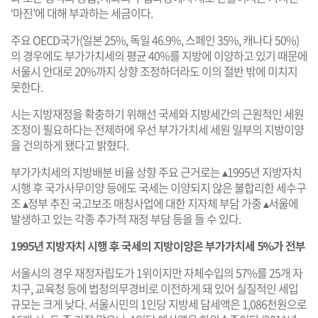
‘마진’에 대해 부과하는 세금이다.
주요 OECD국가(일본 25%, 독일 46.9%, 스페인 35%, 캐나다 50%)
의 경우에도 부가가치세의 평균 40%를 지방에 이양하고 있기 때문에
서울시 안대로 20%까지 상향 조정하더라도 이의 절반 밖에 미치지
못한다.
시는 지방재정을 확충하기 위해선 국세와 지방세간의 근원적인 세원
조정이 필요하다는 전제하에 우선 부가가치세 세원 일부의 지방이양
을 건의하게 됐다고 밝혔다.
부가가치세의 지방배분 비율 상향 주요 근거로는 ▴1995년 지방자치
시행 후 국가사무이양 등에도 국세는 이양되지 않은 불합리한 세수구
조 ▴정부 추진 국고보조 매칭사업에 대한 지자체 부담 가중 ▴서울에
발생하고 있는 각종 추가적 재정 부담 등을 들 수 있다.
1995년 지방자치 시행 후 국세의 지방이양은 부가가치세 5%가 전부
서울시의 경우 재정자립도가 1위이지만 자체수입의 57%를 25개 자
치구, 교육청 등에 법정의무경비로 이전하게 돼 있어 실질적인 세입
규모는 크게 낮다. 서울시민의 1인당 지방세 담세액은 1,086천원으로