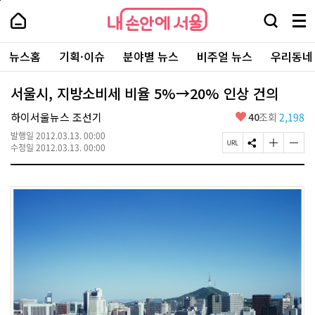
본
페
내
문
이
내
손
검
메
바
지
손
안
색
뉴
로
상
안
주
에
창
전
가
단
에
뉴스홈
기획·이슈
분야별 뉴스
비주얼 뉴스
우리동네
요
서
열
체
기
으
서
서
울
기
보
로
울
비
기
이
-
서울시, 지방소비세 비율 5%→20% 인상 건의
스
동
서
바
울
좋
하이서울뉴스 조선기
40
조회
2,198
로
시
아
가
대
발행일
2012.03.13. 00:00
요
기
페
S
글
글
표
수정일
2012.03.13. 00:00
이
N
자
자
소
지
S
크
크
통
U
공
기
기
포
R
유
크
작
털
L
하
게
게
복
기
변
변
사
경
경
하
하
기
기