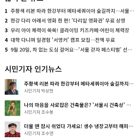
1
주황색 리본 따라 한강부터 메타세쿼이아 숲길까지…서울둘레길 15코스
2
한강 다리 아래서 영화 한 편! '다리밑 영화관' 무료 상영
3
우리 아이 체력이 쑥쑥! 클라이밍 키즈카페·어린이 체력장
4
대학 다니며 일경험 '서영커' 캠프 모집…전액 무료
5
9월 20일, 차 없는 도심 걸어요…'서울 걷자 페스티벌' 선착순 5천명
시민기자 인기뉴스
주황색 리본 따라 한강부터 메타세쿼이아 숲길까지…
서울둘레길 15코스
시민기자 박상현
나의 마음을 사로잡은 건축물은? '서울시 건축상' 수
상작 공개!
시민기자 조수봉
더울 땐 잠시 쉬었다 가세요! 생수 냉장고부터 해피소
·무더위쉼터까지
시민기자 조수연