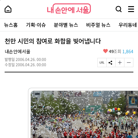
본
페
내
문
이
내
손
검
메
바
지
손
안
색
뉴
로
상
안
주
에
창
전
가
단
에
뉴스홈
기획·이슈
분야별 뉴스
비주얼 뉴스
우리동네
요
서
열
체
기
으
서
서
울
기
보
로
울
비
기
이
-
천만 시민의 참여로 화합을 빚어냅니다
스
동
서
바
울
좋
내손안에서울
49
조회
1,864
로
시
아
가
대
발행일
2006.04.26. 00:00
요
기
페
S
글
글
표
수정일
2006.04.26. 00:00
이
N
자
자
소
지
S
크
크
통
U
공
기
기
포
R
유
크
작
털
L
하
게
게
복
기
변
변
사
경
경
하
하
기
기