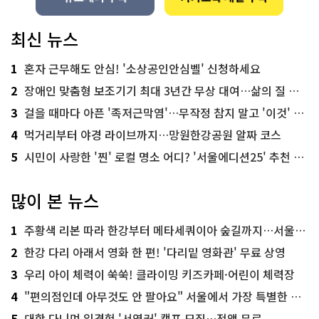
최신 뉴스
1
혼자 근무해도 안심! '소상공인안심벨' 신청하세요
2
장애인 맞춤형 보조기기 최대 3년간 무상 대여…삶의 질 높인다
3
걸을 때마다 아픈 '족저근막염'…무작정 참지 말고 '이것' 해보세요!
4
먹거리부터 야경 라이브까지…망원한강공원 알짜 코스
5
시민이 사랑한 '찐' 로컬 명소 어디? '서울에디션25' 추천 코스
많이 본 뉴스
1
주황색 리본 따라 한강부터 메타세쿼이아 숲길까지…서울둘레길 15코스
2
한강 다리 아래서 영화 한 편! '다리밑 영화관' 무료 상영
3
우리 아이 체력이 쑥쑥! 클라이밍 키즈카페·어린이 체력장
4
"편의점인데 아무것도 안 팔아요" 서울에서 가장 특별한 편의점의 정체
5
대학 다니며 일경험 '서영커' 캠프 모집…전액 무료