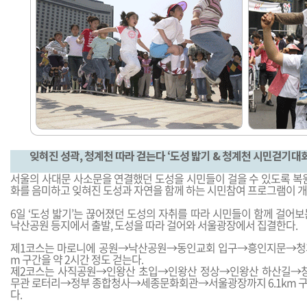
잊혀진 성곽, 청계천 따라 걷는다 ‘도성 밟기 & 청계천 시민걷기대회
서울의 사대문 사소문을 연결했던 도성을 시민들이 걸을 수 있도록 복원
화를 음미하고 잊혀진 도성과 자연을 함께 하는 시민참여 프로그램이 개
6일 ‘도성 밟기’는 끊어졌던 도성의 자취를 따라 시민들이 함께 걸어
낙산공원 등지에서 출발, 도성을 따라 걸어와 서울광장에서 집결한다.
제1코스는 마로니에 공원→낙산공원→동인교회 입구→흥인지문→청계천
m 구간을 약 2시간 정도 걷는다.
제2코스는 사직공원→인왕산 초입→인왕산 정상→인왕산 하산길
무관 로터리→정부 종합청사→세종문화회관→서울광장까지 6.1km 구간
다.