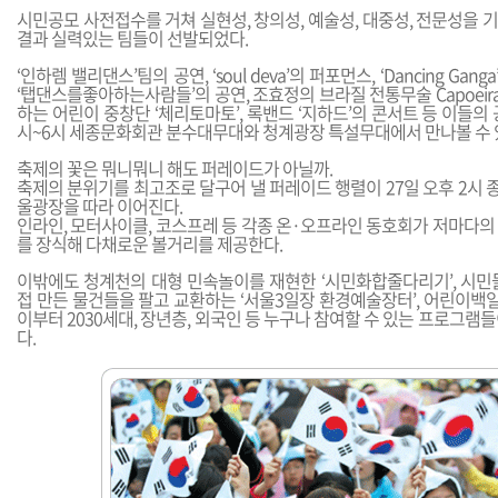
시민공모 사전접수를 거쳐 실현성, 창의성, 예술성, 대중성, 전문성을
결과 실력있는 팀들이 선발되었다.
‘인하렘 밸리댄스’팀의 공연, ‘soul deva’의 퍼포먼스, ‘Dancing Gan
‘탭댄스를좋아하는사람들’의 공연, 조효정의 브라질 전통무술 Capoeira
하는 어린이 중창단 ‘체리토마토’, 록밴드 ‘지하드’의 콘서트 등 이들의 
시~6시 세종문화회관 분수대무대와 청계광장 특설무대에서 만나볼 수 
축제의 꽃은 뭐니뭐니 해도 퍼레이드가 아닐까.
축제의 분위기를 최고조로 달구어 낼 퍼레이드 행렬이 27일 오후 2시
울광장을 따라 이어진다.
인라인, 모터사이클, 코스프레 등 각종 온·오프라인 동호회가 저마다의
를 장식해 다채로운 볼거리를 제공한다.
이밖에도 청계천의 대형 민속놀이를 재현한 ‘시민화합줄다리기’, 시민
접 만든 물건들을 팔고 교환하는 ‘서울3일장 환경예술장터’, 어린이백일
이부터 2030세대, 장년층, 외국인 등 누구나 참여할 수 있는 프로그램
다.