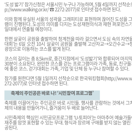
‘도성 밟기’ 참가신청은 서울시민 누구나 가능하며, 5월 4일까지 선착
p://www.walking.or.kr
/ ☎ 2272-2077)로 인터넷 접수하면 된다.
이와 함께 유실된 서울의 성곽을 그래피티로 표현하며 끊어진 도성을 
램이 진행된다. 도성의 의미를 다지는 도성재현의식과 재현 퍼포먼스가 
일대에서 연출될 예정이다.
한편 살곶이 공원을 출발하여 청계천을 따라 걸으면서 도심 속의 자연을
대회’는 6일 오전 10시 살곶이 공원을 출발해 고산자교→오간수
광장으로 이동하는 코스를 밟게 된다.
코스의 길이는 총 8.5km로, 중간지점에서 ‘도성밟기’와 합류되어 마지막
30분이 소요된다. 완만한 코스를 걷는 프로그램이라 가족, 동료, 친구
에 좋은 코스. 걷기대회는 가족, 기업 및 단체 등 누구나 참여할 수 있다.
참가를 원한다면 5월 1일까지 선착순으로 한국워킹협회(
http://www.w
272-2077)로 인터넷 접수하면 된다.
축제의 주인공은 바로 나! ‘시민참여 프로그램’
축제를 이끌어가는 주인공은 바로 시민들. 행사를 관람하는 것에서 그치
제의 내용을 만들어가니, 즐거움이 두 배로 늘어난다.
시민축제의 핵심인 시민공모프로그램 ‘U-토피아’는 아마추어 예술가들
재주를 맘껏 표현할 수 있는 무대. 형식과 장르에 구애를 받지 않는 열린
공된다.