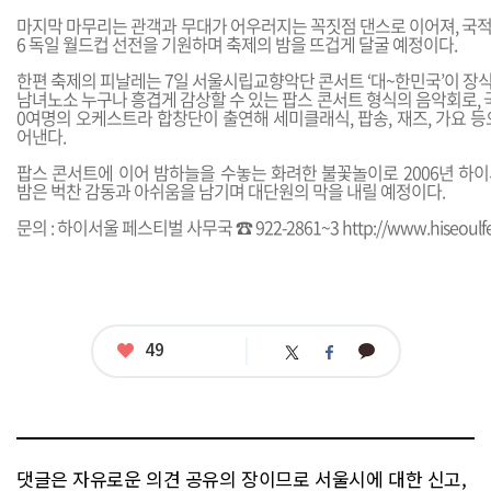
마지막 마무리는 관객과 무대가 어우러지는 꼭짓점 댄스로 이어져, 국적
6 독일 월드컵 선전을 기원하며 축제의 밤을 뜨겁게 달굴 예정이다.
한편 축제의 피날레는 7일 서울시립교향악단 콘서트 ‘대~한민국’이 장식
남녀노소 누구나 흥겹게 감상할 수 있는 팝스 콘서트 형식의 음악회로, 국
0여명의 오케스트라 합창단이 출연해 세미클래식, 팝송, 재즈, 가요 
어낸다.
팝스 콘서트에 이어 밤하늘을 수놓는 화려한 불꽃놀이로 2006년 하
밤은 벅찬 감동과 아쉬움을 남기며 대단원의 막을 내릴 예정이다.
문의 : 하이서울 페스티벌 사무국 ☎ 922-2861~3
http://www.hiseoulfe
좋
49
카
트
페
아
카
위
이
요
오
터
스
톡
북
댓글은 자유로운 의견 공유의 장이므로 서울시에 대한 신고,