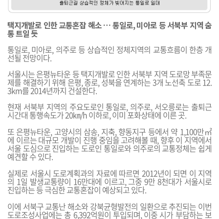
택지개발로 인한 교통혼잡 해소 … 통일로, 미아로 등 서북부 지역 숨
통 트일 듯
통일로, 미아로, 의주로 등 상습적인 정체지역의 교통흐름이 한층 개
선될 전망이다.
서울시는 은평뉴타운 등 택지개발로 인한 서북부 지역 도로망 부족문
제를 해결하기 위해 은평, 종로, 성북을 연계하는 3개 노선축 도로 12.
3km를 2014년까지 건설한다.
현재 서북부 지역의 주요도로인 통일로, 의주로, 서오릉로는 출퇴근
시간대 통행속도가 20㎞/h 이하로, 이미 포화상태에 이른 곳.
또 은평뉴타운, 고양시의 삼송, 지축, 향동지구 등에서 약 1,100만㎡
에 이르는 대규모 개발이 진행 중임을 고려해볼 때, 향후 이 지역에서
서울 도심으로 진입하는 도로인 통일로와 의주로의 교통정체는 쉽게
예견할 수 있다.
실제로 서울시 도로계획과의 자료에 따르면 2012년이 되면 이 지역
의 1일 발생교통량이 16만대에 이르고, 그중 9만 8천대가 서울시로
진입하는 등 극심한 교통혼잡이 예상되고 있다.
이에 서북구 교통난 해소와 강북균형발전의 일환으로 추진되는 이번
도로조성사업에는 총 6,392억원이 투입되며, 이중 시가 부담하는 보