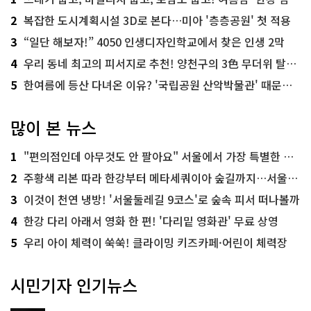
2
복잡한 도시계획시설 3D로 본다…미아 '층층공원' 첫 적용
3
“일단 해보자!” 4050 인생디자인학교에서 찾은 인생 2막
4
우리 동네 최고의 피서지로 추천! 양천구의 3色 무더위 탈출 명소
5
한여름에 등산 다녀온 이유? '국립공원 산악박물관' 때문이죠!
많이 본 뉴스
1
"편의점인데 아무것도 안 팔아요" 서울에서 가장 특별한 편의점의 정체
2
주황색 리본 따라 한강부터 메타세쿼이아 숲길까지…서울둘레길 15코스
3
이것이 천연 냉방! '서울둘레길 9코스'로 숲속 피서 떠나볼까
4
한강 다리 아래서 영화 한 편! '다리밑 영화관' 무료 상영
5
우리 아이 체력이 쑥쑥! 클라이밍 키즈카페·어린이 체력장
시민기자 인기뉴스