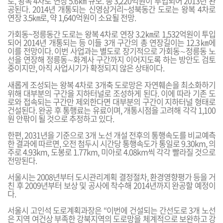
로, 왕복 4차로 연장 5.6㎞ 규모. 총 3,220억원이 투입되어 2013년 완
공된다. 2014년 개통되는 신영삼거리~성북동간 도로는 왕복 4차로
연장 3.5㎞로, 약 1,640억원이 소요될 전망.
가회동~정릉동간 도로는 왕복 4차로 연장 3.2㎞로 1,532억원이 투입
되어 2014년 개통되는 등 이들 3개 구간의 총 연장길이는 12.3㎞에
이를 전망이다. 이번 사업과는 별도로 장기적으로 가회동∼정릉동 노
선을 연장해 정릉동∼화계사 구간까지 이어지도록 하는 방안도 검토
중이지만, 아직 사업시기가 확정되지 않은 상태이다.
새롭게 조성되는 왕복 4차로 3개축 도로망은 자연훼손을 최소화하기
위해 대부분의 구간을 지하터널로 조성하게 된다. 이에 따라 기존 도
로와 접속되는 구간만 제외한다면 대부분의 구간이 지하터널 형태로
건설된다. 완공 후 통행료는 유료이며, 개통시점을 고려해 각각 1,100
원 안팎이 될 것으로 추정하고 있다.
한편, 2031년을 기준으로 3개 노선 개설 전후의 통행속도를 비교예측
한 결과에 따르면, 오전 첨두시 시간당 통행속도가 통일로 9.30km, 의
주로 4.93km, 도봉로 1.77km, 미아로 4.08km씩 각각 빨라질 것으로
전망된다.
서울시는 2008년부터 도시관리계획 결정절차, 환경영향평가 등을 거
친 후 2009년부터 보상 및 공사에 착수해 2014년까지 완공할 예정이
다.
서울시 고인석 도로계획과장은 “이번에 건설되는 간선도로 3개 노선
은 지역 여건상 부족한 강북지역의 도로망을 체계적으로 보완하고 강