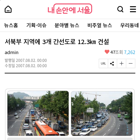
본
페
내
문
이
내
손
검
메
바
지
손
안
색
뉴
로
상
안
주
에
창
전
가
단
에
뉴스홈
기획·이슈
분야별 뉴스
비주얼 뉴스
우리동네
요
서
열
체
기
으
서
서
울
기
보
로
울
비
기
이
-
서북부 지역에 3개 간선도로 12.3㎞ 건설
스
동
서
바
울
좋
admin
47
조회
7,262
로
시
아
가
대
발행일
2007.08.02. 00:00
요
기
페
S
글
글
표
수정일
2007.08.02. 00:00
이
N
자
자
소
지
S
크
크
통
U
공
기
기
포
R
유
크
작
털
L
하
게
게
복
기
변
변
사
경
경
하
하
기
기