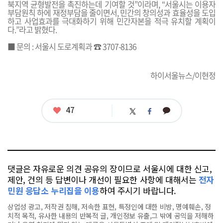
북지역 균형발전을 촉진하는데 기여할 것”이라며, “서울시는 이용자
부담원칙 하에 재정부담을 줄이면서, 민간의 창의성과 효율성을 도입
하고 사업효과를 극대화하기 위해 민간자본을 적극 유치할 계획이
다.”라고 밝혔다.
■ 문의 : 서울시 도로계획과 ☎ 3707-8136
하이서울뉴스/이현정
좋
47
카
트
페
아
카
위
이
요
오
터
스
톡
북
댓글은 자유로운 의견 공유의 장이므로 서울시에 대한 신고,
제안, 건의 등 답변이나 개선이 필요한 사항에 대해서는
전자
민원 응답소 누리집을 이용
하여 주시기 바랍니다.
상업성 광고, 저작권 침해, 저속한 표현, 특정인에 대한 비방, 명예훼손, 정
치적 목적, 유사한 내용의 반복적 글, 개인정보 유출,그 밖에 공익을 저해하