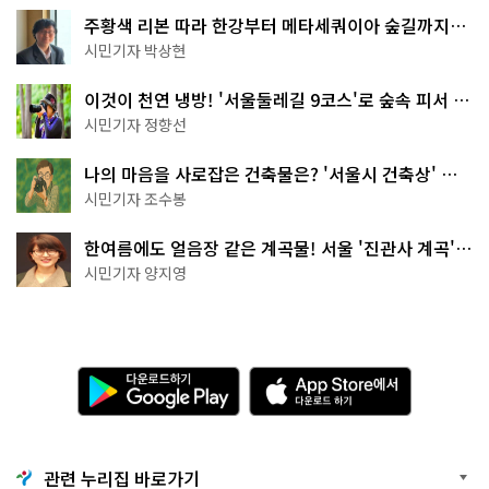
주황색 리본 따라 한강부터 메타세쿼이아 숲길까지…
서울둘레길 15코스
시민기자 박상현
이것이 천연 냉방! '서울둘레길 9코스'로 숲속 피서 떠
나볼까
시민기자 정향선
나의 마음을 사로잡은 건축물은? '서울시 건축상' 수
상작 공개!
시민기자 조수봉
한여름에도 얼음장 같은 계곡물! 서울 '진관사 계곡'이
천국이네~
시민기자 양지영
다
A
운
p
로
p
드
S
하
t
기
o
관련 누리집 바로가기
G
r