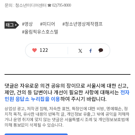
문의 : 청소년미디어센터 ☎ 02)795-8000
기
태
#영상
#미디어
#청소년영상제작캠프
사
그
관
#올림픽유스호스텔
련
태
그
좋
122
카
트
페
아
카
위
이
요
오
터
스
톡
북
댓글은 자유로운 의견 공유의 장이므로 서울시에 대한 신고,
제안, 건의 등 답변이나 개선이 필요한 사항에 대해서는
전자
민원 응답소 누리집을 이용
하여 주시기 바랍니다.
상업성 광고, 저작권 침해, 저속한 표현, 특정인에 대한 비방, 명예훼손, 정
치적 목적, 유사한 내용의 반복적 글, 개인정보 유출,그 밖에 공익을 저해하
거나 운영 취지에 맞지 않는 댓글은 서울특별시 조례 및 개인정보보호법에
의해 통보없이 삭제될 수 있습니다.