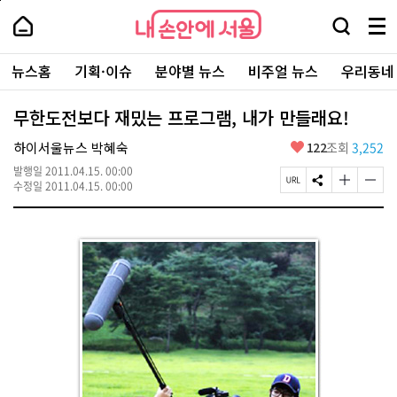
본
페
내
문
이
내
손
검
메
바
지
손
안
색
뉴
로
상
안
주
에
창
전
가
단
에
뉴스홈
기획·이슈
분야별 뉴스
비주얼 뉴스
우리동네
요
서
열
체
기
으
서
서
울
기
보
로
울
비
기
이
-
무한도전보다 재밌는 프로그램, 내가 만들래요!
스
동
서
바
울
좋
하이서울뉴스 박혜숙
122
조회
3,252
로
시
아
가
대
발행일
2011.04.15. 00:00
요
기
페
S
글
글
표
수정일
2011.04.15. 00:00
이
N
자
자
소
지
S
크
크
통
U
공
기
기
포
R
유
크
작
털
L
하
게
게
복
기
변
변
사
경
경
하
하
기
기