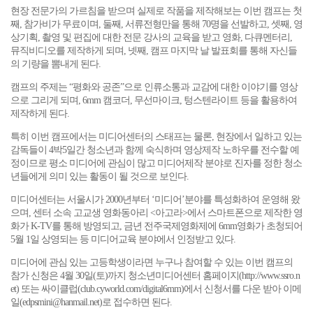
현장 전문가의 가르침을 받으며 실제로 작품을 제작해보는 이번 캠프는 첫
째, 참가비가 무료이며, 둘째, 서류전형만을 통해 70명을 선발하고, 셋째, 영
상기획, 촬영 및 편집에 대한 전문 강사의 교육을 받고 영화, 다큐멘터리,
뮤직비디오를 제작하게 되며, 넷째, 캠프 마지막 날 발표회를 통해 자신들
의 기량을 뽐내게 된다.
캠프의 주제는 “평화와 공존”으로 인류소통과 교감에 대한 이야기를 영상
으로 그리게 되며, 6mm 캠코더, 무선마이크, 텅스텐라이트 등을 활용하여
제작하게 된다.
특히 이번 캠프에서는 미디어센터의 스태프는 물론, 현장에서 일하고 있는
감독들이 4박5일간 청소년과 함께 숙식하며 영상제작 노하우를 전수할 예
정이므로 평소 미디어에 관심이 많고 미디어제작 분야로 진자를 정한 청소
년들에게 의미 있는 활동이 될 것으로 보인다.
미디어센터는 서울시가 2000년부터 ‘미디어’분야를 특성화하여 운영해 왔
으며, 센터 소속 고교생 영화동아리 <아고라>에서 스마트폰으로 제작한 영
화가 K-TV를 통해 방영되고, 금년 전주국제영화제에 6mm영화가 초청되어
5월 1일 상영되는 등 미디어교육 분야에서 인정받고 있다.
미디어에 관심 있는 고등학생이라면 누구나 참여할 수 있는 이번 캠프의
참가 신청은 4월 30일(토)까지 청소년미디어센터 홈페이지(
http://www.ssro.n
et
) 또는 싸이클럽(
club.cyworld.com/digital6mm
)에서 신청서를 다운 받아 이메
일(edpsmini@hanmail.net)로 접수하면 된다.