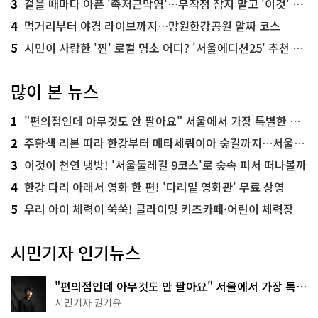
3
걸을 때마다 아픈 '족저근막염'…무작정 참지 말고 '이것' 해보세요!
4
먹거리부터 야경 라이브까지…망원한강공원 알짜 코스
5
시민이 사랑한 '찐' 로컬 명소 어디? '서울에디션25' 추천 코스
많이 본 뉴스
1
"편의점인데 아무것도 안 팔아요" 서울에서 가장 특별한 편의점의 정체
2
주황색 리본 따라 한강부터 메타세쿼이아 숲길까지…서울둘레길 15코스
3
이것이 천연 냉방! '서울둘레길 9코스'로 숲속 피서 떠나볼까
4
한강 다리 아래서 영화 한 편! '다리밑 영화관' 무료 상영
5
우리 아이 체력이 쑥쑥! 클라이밍 키즈카페·어린이 체력장
시민기자 인기뉴스
"편의점인데 아무것도 안 팔아요" 서울에서 가장 특별
한 편의점의 정체
시민기자 권기윤