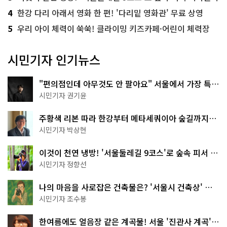
4
한강 다리 아래서 영화 한 편! '다리밑 영화관' 무료 상영
5
우리 아이 체력이 쑥쑥! 클라이밍 키즈카페·어린이 체력장
시민기자 인기뉴스
"편의점인데 아무것도 안 팔아요" 서울에서 가장 특별
한 편의점의 정체
시민기자 권기윤
주황색 리본 따라 한강부터 메타세쿼이아 숲길까지…
서울둘레길 15코스
시민기자 박상현
이것이 천연 냉방! '서울둘레길 9코스'로 숲속 피서 떠
나볼까
시민기자 정향선
나의 마음을 사로잡은 건축물은? '서울시 건축상' 수
상작 공개!
시민기자 조수봉
한여름에도 얼음장 같은 계곡물! 서울 '진관사 계곡'이