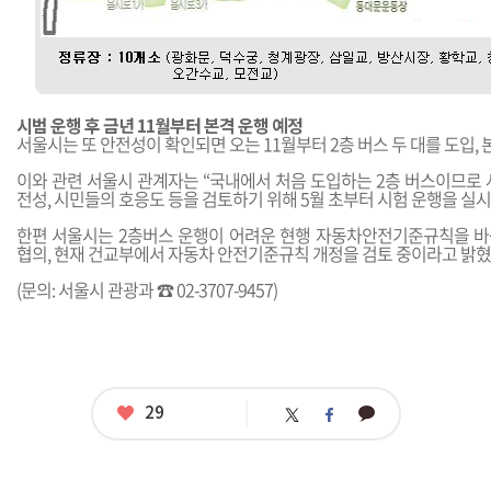
시범 운행 후 금년 11월부터 본격 운행 예정
서울시는 또 안전성이 확인되면 오는 11월부터 2층 버스 두 대를 도입, 
이와 관련 서울시 관계자는 “국내에서 처음 도입하는 2층 버스이므로 
전성, 시민들의 호응도 등을 검토하기 위해 5월 초부터 시험 운행을 실
한편 서울시는 2층버스 운행이 어려운 현행 자동차안전기준규칙을 
협의, 현재 건교부에서 자동차 안전기준규칙 개정을 검토 중이라고 밝혔
(문의: 서울시 관광과 ☎ 02-3707-9457)
좋
29
카
트
페
아
카
위
이
요
오
터
스
톡
북