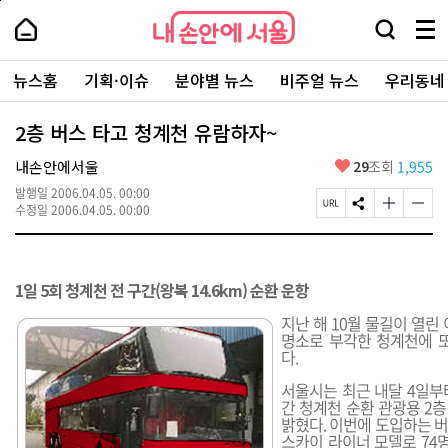
본
페
내
문
이
내
손
검
메
바
지
손
안
색
뉴
로
상
안
주
에
창
전
가
단
에
뉴스홈
기획·이슈
분야별 뉴스
비주얼 뉴스
우리동네
요
서
열
체
기
으
서
서
울
기
보
로
울
비
기
이
-
2층 버스 타고 청계천 유람하자~
스
동
서
바
울
좋
내손안에서울
29
조회
1,955
로
시
아
가
대
발행일
2006.04.05. 00:00
요
기
페
S
글
글
표
수정일
2006.04.05. 00:00
이
N
자
자
소
지
S
크
크
통
U
공
기
기
포
R
유
크
작
털
1일 5회 청계천 전 구간(왕복 14.6km) 순환 운항
L
하
게
게
복
기
변
변
지난 해 10월 물길이 열린
사
경
경
명소로 부각한 청계천에 
하
하
다.
기
기
서울시는 최근 내달 4일부터
간 청계천 순환 관광용 2
밝혔다. 이번에 도입하는 
스카이 라이너 모델로 74