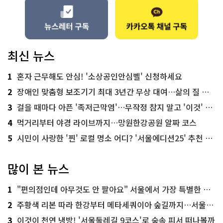
최신 뉴스
1
혼자 근무해도 안심! '소상공인안심벨' 신청하세요
2
장애인 맞춤형 보조기기 최대 3년간 무상 대여…삶의 질 높인다
3
걸을 때마다 아픈 '족저근막염'…무작정 참지 말고 '이것' 해보세요!
4
먹거리부터 야경 라이브까지…망원한강공원 알짜 코스
5
시민이 사랑한 '찐' 로컬 명소 어디? '서울에디션25' 추천 코스
많이 본 뉴스
1
"편의점인데 아무것도 안 팔아요" 서울에서 가장 특별한 편의점의 정체
2
주황색 리본 따라 한강부터 메타세쿼이아 숲길까지…서울둘레길 15코스
3
이것이 천연 냉방! '서울둘레길 9코스'로 숲속 피서 떠나볼까