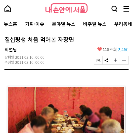
본
페
내
문
이
내
손
검
메
바
지
손
안
색
뉴
로
상
안
주
에
창
전
가
단
에
뉴스홈
기획·이슈
분야별 뉴스
비주얼 뉴스
우리동네
요
서
열
체
기
으
서
서
울
기
보
로
울
비
기
이
-
칠십평생 처음 먹어본 자장면
스
동
서
바
울
좋
최별님
115
조회
2,460
로
시
아
가
대
발행일
2011.03.10. 00:00
요
기
페
S
글
글
표
수정일
2011.03.10. 00:00
이
N
자
자
소
지
S
크
크
통
U
공
기
기
포
R
유
크
작
털
L
하
게
게
복
기
변
변
사
경
경
하
하
기
기