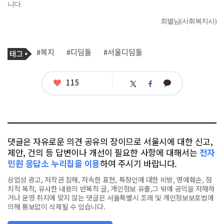
니다.
최별님(사회복지사)
기
태
#복지
#디딤돌
#서울디딤돌
사
그
관
련
태
좋
115
카
트
페
그
아
카
위
이
요
오
터
스
톡
북
댓글은 자유로운 의견 공유의 장이므로 서울시에 대한 신고,
제안, 건의 등 답변이나 개선이 필요한 사항에 대해서는
전자
민원 응답소 누리집을 이용
하여 주시기 바랍니다.
상업성 광고, 저작권 침해, 저속한 표현, 특정인에 대한 비방, 명예훼손, 정
치적 목적, 유사한 내용의 반복적 글, 개인정보 유출,그 밖에 공익을 저해하
거나 운영 취지에 맞지 않는 댓글은 서울특별시 조례 및 개인정보보호법에
의해 통보없이 삭제될 수 있습니다.