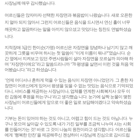
사장님께 매우 감사했습니다.
어르신들은 앉자마자 선택한 자장면과 볶음밥이 나왔습니다. 새로 오픈한
지 얼마 되지 않아서 그런지 어르신들은 음식을 드시면서 연신 홀이 너무
깨끗하고 깔끔하다는 말을 아끼지 않으셨고 맛있다는 칭찬도 연발하셨습
니다.
지적장애 3급인 한이순(가명) 어르신은 자장면을 양념하나 남기지 않고 깨
끗하게 그릇을 비우며 하시는 첫 말씀이 “이게 이름이 뭐냐?”였습니다. 순
간 옆에서 지켜보고 있던 주변사람들이 설마 자장면을 모르실까 의아해 하
며 “자장면이에요”라고 말씀드리니까 “70 평생을 살면서 이런 것을 처음 먹
어봤습니다.”라고 하셨습니다.
‘언제 어디서나 흔하게 먹을 수 있는 음식이 자장면 아니었던가. 그 흔한 자
장면이 어르신에게 있어서 평생을 잊을 수 없는 맛있는 음식으로 기억되었
다니, 서비스를 제공하는 사장님이나, 업체를 연계한 사회복지사 모두 이
런 감동에 후원을 하는구나‘라고 생각했습 니다. 눈가에 살짝 눈물이 맺힌
사장님이 어르신들에게 앞으로 더 좋은 일로 보답해야겠다고 약속하셨습
니다.
기부는 돈이 있어야 하는 것도 아니고, 어렵고 힘이 드는 것도 아닙니다. 누
구나 웃으며 살아갈 수 있도록 내가 가진 일부를 조금씩 나누며 사는 사회
를 만들어가는 것! 바로 그 것이 나눔의 원천이라고 생각합니다. 어르신들
에게 ‘행복한 만찬’을 제공해주신 젠샹하이 사장님께 진심으로 감사드립