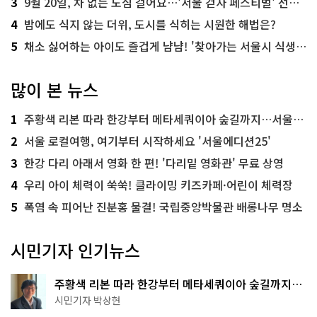
3
9월 20일, 차 없는 도심 걸어요…'서울 걷자 페스티벌' 선착순 5천명
4
밤에도 식지 않는 더위, 도시를 식히는 시원한 해법은?
5
채소 싫어하는 아이도 즐겁게 냠냠! '찾아가는 서울시 식생활 교육' 현장
많이 본 뉴스
1
주황색 리본 따라 한강부터 메타세쿼이아 숲길까지…서울둘레길 15코스
2
서울 로컬여행, 여기부터 시작하세요 '서울에디션25'
3
한강 다리 아래서 영화 한 편! '다리밑 영화관' 무료 상영
4
우리 아이 체력이 쑥쑥! 클라이밍 키즈카페·어린이 체력장
5
폭염 속 피어난 진분홍 물결! 국립중앙박물관 배롱나무 명소
시민기자 인기뉴스
주황색 리본 따라 한강부터 메타세쿼이아 숲길까지…
서울둘레길 15코스
시민기자 박상현