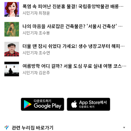
폭염 속 피어난 진분홍 물결! 국립중앙박물관 배롱나
무 명소
시민기자 최정윤
나의 마음을 사로잡은 건축물은? '서울시 건축상' 수
상작 공개!
시민기자 조수봉
더울 땐 잠시 쉬었다 가세요! 생수 냉장고부터 해피소
·무더위쉼터까지
시민기자 조수연
여름방학 어디 갈까? 서울 도심 무료 실내 여행 코스
추천
시민기자 김은주
다
A
운
p
로
p
드
S
하
t
기
o
관련 누리집 바로가기
G
r