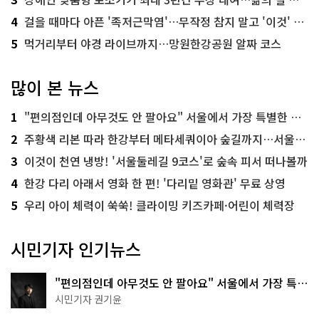
4
걸을 때마다 아픈 '족저근막염'…무작정 참지 말고 '이것' 해보세요!
5
먹거리부터 야경 라이브까지…망원한강공원 알짜 코스
많이 본 뉴스
1
"편의점인데 아무것도 안 팔아요" 서울에서 가장 특별한 편의점의 정체
2
주황색 리본 따라 한강부터 메타세쿼이아 숲길까지…서울둘레길 15코스
3
이것이 천연 냉방! '서울둘레길 9코스'로 숲속 피서 떠나볼까
4
한강 다리 아래서 영화 한 편! '다리밑 영화관' 무료 상영
5
우리 아이 체력이 쑥쑥! 클라이밍 키즈카페·어린이 체력장
시민기자 인기뉴스
"편의점인데 아무것도 안 팔아요" 서울에서 가장 특별
한 편의점의 정체
시민기자 권기윤