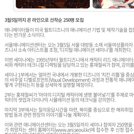
3월5일까지 온 라인으로 선착순 250명 모집
애니메이터들이 미국 월트디즈니의 애니메이션 기법 및 제작기술을 접할
다는 반가운 소식이다.
서울애니메이션센터는 오는 3월5일 서울 대방동 소재 서울여성플라자
즈니사 소속 아티스트를 초청, '디지털 애니메이션 세미나'를 개최한다.
이번 세미나에는 1995년부터 월트디즈니에서 캐릭터 리드 애니메이터
씨와 캐릭터 테크니컬 디렉팅을 담당하고 있는 홍재철씨가 참여, 강의를
세미나 1부에서는 얼마전 국내에서 개봉한 디즈니의 '치킨 리틀'을 중
의 비주얼 디벨로프먼트(Visual Development) 과정과 전통적 애니
떻게 구현되는지 등을 상세하게 설명할 예정이다.
2부는 홍재철씨가 '마야의 디지털 캐릭터에 생명 불어넣기'를 주제로 
릭터의 셋업과 다이나믹 시뮬레이션 등의 테크닉을 강의한다.
마지막 3부에서는 질의응답시간을 마련, 북미를 중심으로 한 해외취업
방법 등과 관련 현장의 이야기를 나눌 계획이다.
이와 관련 애니메이션센터는 오는 3월5일까지 세미나 참여자 250명을
가 희망자는 센터 홈페이지(
www.ani.seoul.kr
)에 접수한 후 신청 접