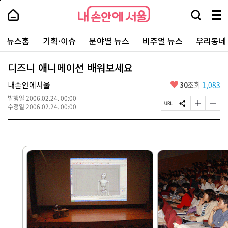
본
페
내
문
이
내
손
검
메
바
지
손
안
색
뉴
로
상
안
주
에
창
전
가
단
에
뉴스홈
기획·이슈
분야별 뉴스
비주얼 뉴스
우리동네
요
서
열
체
기
으
서
서
울
기
보
로
울
비
기
이
-
디즈니 애니메이션 배워보세요
스
동
서
바
울
좋
내손안에서울
30
조회
1,083
로
시
아
가
대
발행일
2006.02.24. 00:00
요
기
페
S
글
글
표
수정일
2006.02.24. 00:00
이
N
자
자
소
지
S
크
크
통
U
공
기
기
포
R
유
크
작
털
L
하
게
게
복
기
변
변
사
경
경
하
하
기
기