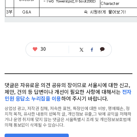
좋
30
카
트
페
아
카
위
이
요
오
터
스
톡
북
댓글은 자유로운 의견 공유의 장이므로 서울시에 대한 신고,
제안, 건의 등 답변이나 개선이 필요한 사항에 대해서는
전자
민원 응답소 누리집을 이용
하여 주시기 바랍니다.
상업성 광고, 저작권 침해, 저속한 표현, 특정인에 대한 비방, 명예훼손, 정
치적 목적, 유사한 내용의 반복적 글, 개인정보 유출,그 밖에 공익을 저해하
거나 운영 취지에 맞지 않는 댓글은 서울특별시 조례 및 개인정보보호법에
의해 통보없이 삭제될 수 있습니다.