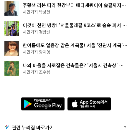
주황색 리본 따라 한강부터 메타세쿼이아 숲길까지…
서울둘레길 15코스
시민기자 박상현
이것이 천연 냉방! '서울둘레길 9코스'로 숲속 피서 떠
나볼까
시민기자 정향선
한여름에도 얼음장 같은 계곡물! 서울 '진관사 계곡'이
천국이네~
시민기자 양지영
나의 마음을 사로잡은 건축물은? '서울시 건축상' 수
상작 공개!
시민기자 조수봉
다
A
운
p
로
p
드
S
하
t
기
o
관련 누리집 바로가기
G
r