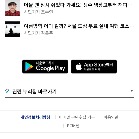
더울 땐 잠시 쉬었다 가세요! 생수 냉장고부터 해피소
·무더위쉼터까지
시민기자 조수연
여름방학 어디 갈까? 서울 도심 무료 실내 여행 코스
추천
시민기자 김은주
다
A
운
p
로
p
드
S
하
t
기
o
관련 누리집 바로가기
G
r
o
e
o
에
g
서
l
다
개인정보처리방침
이메일 무단수집 거부
이용약관
e
운
P
로
PC버전
l
드
a
하