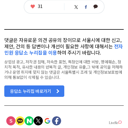
좋
31
카
트
페
아
카
위
이
요
오
터
스
톡
북
댓글은 자유로운 의견 공유의 장이므로 서울시에 대한 신고,
제안, 건의 등 답변이나 개선이 필요한 사항에 대해서는
전자
민원 응답소 누리집을 이용
하여 주시기 바랍니다.
상업성 광고, 저작권 침해, 저속한 표현, 특정인에 대한 비방, 명예훼손, 정
치적 목적, 유사한 내용의 반복적 글, 개인정보 유출,그 밖에 공익을 저해하
거나 운영 취지에 맞지 않는 댓글은 서울특별시 조례 및 개인정보보호법에
의해 통보없이 삭제될 수 있습니다.
응답소 누리집 바로가기