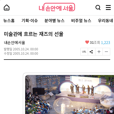
본
페
내
문
이
내
손
검
메
바
지
손
안
색
뉴
로
상
안
주
에
창
전
가
단
에
뉴스홈
기획·이슈
분야별 뉴스
비주얼 뉴스
우리동네
요
서
열
체
기
으
서
서
울
기
보
로
울
비
기
이
-
미술관에 흐르는 재즈의 선율
스
동
서
바
울
좋
내손안에서울
31
조회
1,223
로
시
아
가
대
발행일
2005.10.24. 00:00
요
기
페
S
글
글
표
수정일
2005.10.24. 00:00
이
N
자
자
소
지
S
크
크
통
U
공
기
기
포
R
유
크
작
털
L
하
게
게
복
기
변
변
사
경
경
하
하
기
기