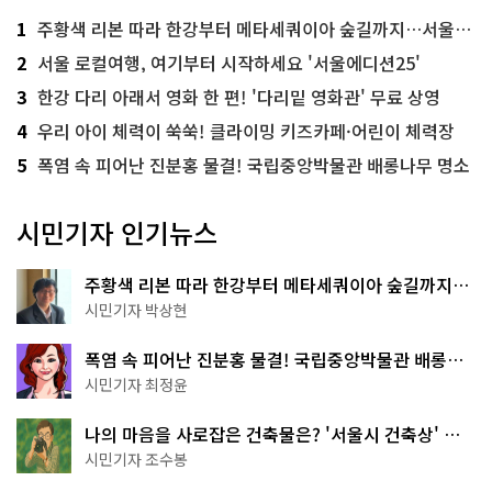
1
주황색 리본 따라 한강부터 메타세쿼이아 숲길까지…서울둘레길 15코스
2
서울 로컬여행, 여기부터 시작하세요 '서울에디션25'
3
한강 다리 아래서 영화 한 편! '다리밑 영화관' 무료 상영
4
우리 아이 체력이 쑥쑥! 클라이밍 키즈카페·어린이 체력장
5
폭염 속 피어난 진분홍 물결! 국립중앙박물관 배롱나무 명소
시민기자 인기뉴스
주황색 리본 따라 한강부터 메타세쿼이아 숲길까지…
서울둘레길 15코스
시민기자 박상현
폭염 속 피어난 진분홍 물결! 국립중앙박물관 배롱나
무 명소
시민기자 최정윤
나의 마음을 사로잡은 건축물은? '서울시 건축상' 수
상작 공개!
시민기자 조수봉