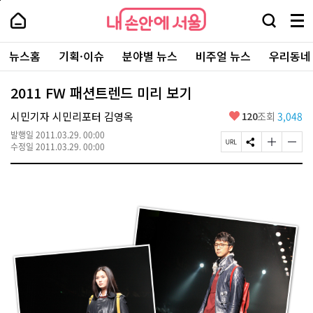
본
페
내
문
이
내
손
검
메
바
지
손
안
색
뉴
로
상
안
주
에
창
전
가
단
에
뉴스홈
기획·이슈
분야별 뉴스
비주얼 뉴스
우리동네
요
서
열
체
기
으
서
서
울
기
보
로
울
비
기
이
-
2011 FW 패션트렌드 미리 보기
스
동
서
바
울
좋
시민기자 시민리포터 김영옥
120
조회
3,048
로
시
아
가
대
발행일
2011.03.29. 00:00
요
기
페
S
글
글
표
수정일
2011.03.29. 00:00
이
N
자
자
소
지
S
크
크
통
U
공
기
기
포
R
유
크
작
털
L
하
게
게
복
기
변
변
사
경
경
하
하
기
기