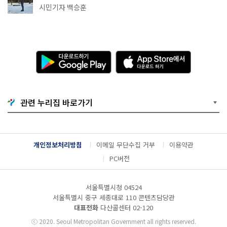
코스'
시민기자 백승훈
다
A
운
p
로
p
드
S
하
t
기
o
관련 누리집 바로가기
G
r
o
e
o
에
g
서
l
다
개인정보처리방침
이메일 무단수집 거부
이용약관
e
운
P
로
PC버전
l
드
a
하
y
기
서울특별시청 04524
서울특별시 중구 세종대로 110 콘텐츠담당관
대표전화
다산콜센터
02-120
ⓒ
2020. Seoul Metropolitan Government all rights reserved.