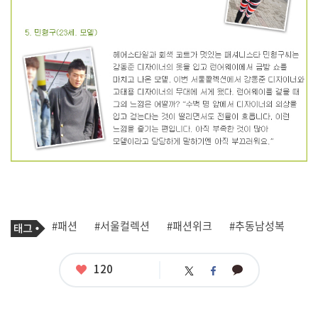
기
태
#패션
#서울컬렉션
#패션위크
#추동남성복
사
그
관
련
태
좋
120
카
트
페
그
아
카
위
이
요
오
터
스
톡
북