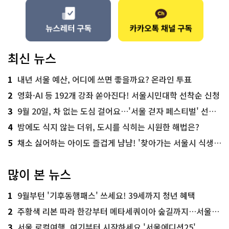
최신 뉴스
1
내년 서울 예산, 어디에 쓰면 좋을까요? 온라인 투표
2
영화·AI 등 192개 강좌 쏟아진다! 서울시민대학 선착순 신청
3
9월 20일, 차 없는 도심 걸어요…'서울 걷자 페스티벌' 선착순 5천명
4
밤에도 식지 않는 더위, 도시를 식히는 시원한 해법은?
5
채소 싫어하는 아이도 즐겁게 냠냠! '찾아가는 서울시 식생활 교육' 현장
많이 본 뉴스
1
9월부턴 '기후동행패스' 쓰세요! 39세까지 청년 혜택
2
주황색 리본 따라 한강부터 메타세쿼이아 숲길까지…서울둘레길 15코스
3
서울 로컬여행, 여기부터 시작하세요 '서울에디션25'