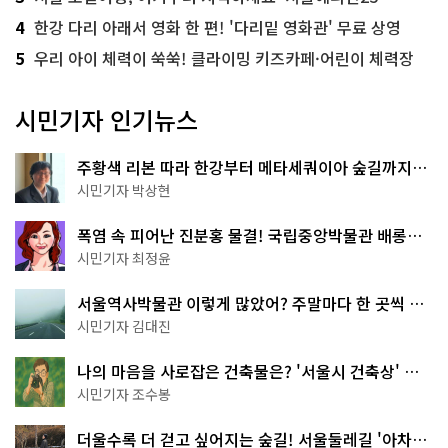
4
한강 다리 아래서 영화 한 편! '다리밑 영화관' 무료 상영
5
우리 아이 체력이 쑥쑥! 클라이밍 키즈카페·어린이 체력장
시민기자 인기뉴스
주황색 리본 따라 한강부터 메타세쿼이아 숲길까지…
서울둘레길 15코스
시민기자 박상현
폭염 속 피어난 진분홍 물결! 국립중앙박물관 배롱나
무 명소
시민기자 최정윤
서울역사박물관 이렇게 많았어? 주말마다 한 곳씩 떠
나는 역사 산책
시민기자 김대진
나의 마음을 사로잡은 건축물은? '서울시 건축상' 수
상작 공개!
시민기자 조수봉
더울수록 더 걷고 싶어지는 숲길! 서울둘레길 '아차산