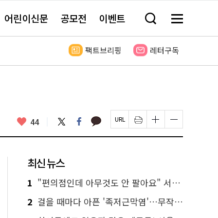
어린이신문
공모전
이벤트
검
메
색
뉴
창
전
열
체
팩트브리핑
레터구독
기
보
기
카
좋
트
페
44
페
인
글
글
카
위
이
아
이
쇄
자
자
오
터
스
요
지
하
크
크
톡
북
U
기
기
기
R
새
크
작
L
창
게
게
최신 뉴스
복
열
변
변
사
림
경
경
하
하
1
"편의점인데 아무것도 안 팔아요" 서울에서 가장 특별한 편의점의 정체
기
기
2
걸을 때마다 아픈 '족저근막염'…무작정 참지 말고 '이것' 해보세요!