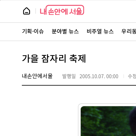
본
페
문
이
뉴
바
지
스
로
상
룸
가
단
뉴
기
으
스
로
기획·이슈
분야별 뉴스
비주얼 뉴스
우리동
주
이
요
동
서
비
스
가을 잠자리 축제
바
로
가
기
내손안에서울
발행일
2005.10.07. 00:00
수