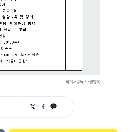
하이서울뉴스 / 권양옥
카
트
페
카
위
이
오
터
스
톡
북