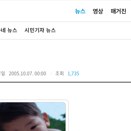
주
뉴스
영상
매거진
요
서
비
스
바
네 뉴스
시민기자 뉴스
로
가
기"
정일
2005.10.07. 00:00
조회
1,735