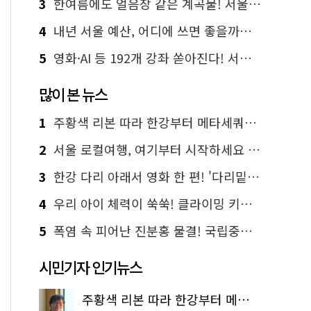
3
한여름에도 얼음장 같은 계곡물! 서울 '진관사 계곡'이 천국이네~
4
내년 서울 예산, 어디에 쓰면 좋을까요? 온라인 투표
5
영화·AI 등 192개 강좌 쏟아진다! 서울시민대학 선착순 신청
많이 본 뉴스
1
주황색 리본 따라 한강부터 메타세쿼이아 숲길까지…서울둘레길 15코스
2
서울 로컬여행, 여기부터 시작하세요 '서울에디션25'
3
한강 다리 아래서 영화 한 편! '다리밑 영화관' 무료 상영
4
우리 아이 체력이 쑥쑥! 클라이밍 키즈카페·어린이 체력장
5
폭염 속 피어난 진분홍 물결! 국립중앙박물관 배롱나무 명소
시민기자 인기뉴스
주황색 리본 따라 한강부터 메타세쿼이아 숲길까지…서울둘레길 15코스