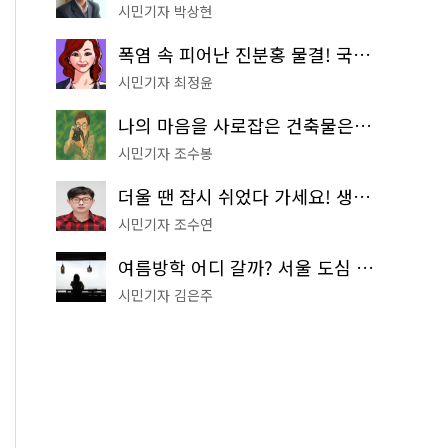
시민기자 박상현
폭염 속 피어난 진분홍 물결! 국립중앙박물관 배롱나무 명소
시민기자 최정윤
나의 마음을 사로잡은 건축물은? '서울시 건축상' 수상작 공개!
시민기자 조수봉
더울 땐 잠시 쉬었다 가세요! 생수 냉장고부터 해피소·무더위쉼터까지
시민기자 조수연
여름방학 어디 갈까? 서울 도심 무료 실내 여행 코스 추천
시민기자 김은주