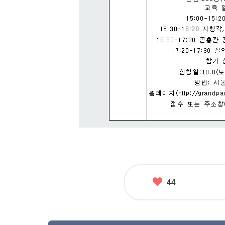
좋
44
아
요