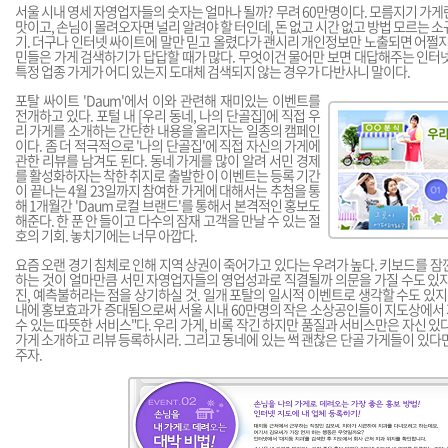
서울 시내 영세 자영업자들의 숫자는 얼마나 될까? 무려 60만명이다. 모름지기 가게
맛이고, 손님이 몰려오자면 널리 알려야 할 터인데, 돈 없고 시간 없고 방법 모르는 
기. 더구나 인터넷 싸이트에 말만 믿고 올렸다가 괜시리 개인정보만 노출되면 어쩔지
민들은 가게 검색하기가 답답할 때가 많다. 무엇이건 물어만 보면 대답해주는 인터
특정 업종 가게가 어디 있는지 도대체 검색되지 않는 경우가 다반사니 말이다.
포탈 싸이트 'Daum'에서 이와 관련해 재미있는 이벤트를
전개하고 있다. 포털 내 [우리 동네, 나의 단골집]에 직접 우
리 가게를 소개하는 간단한 내용을 올리자는 일종의 캠페인
이다. 좀 더 적극적으로 '나의 단골집'에 직접 자신의 가게에
관한 리뷰를 남겨도 된다. 동네 가게를 많이 알려 서민 경제
를 활성화하자는 착한 취지로 출발한 이 이벤트는 등록 기간
이 끝나는 4월 23일까지 참여한 가게에 대해서는 추첨을 통
해 1개월간 'Daum 로컬 브랜드'를 통해서 본격적인 홍보도
해준다. 한 푼 안 들이고 다수의 잠재 고객을 만날 수 있는 절
호의 기회. 놓치기에는 너무 아깝다.
요즘 오랜 경기 침체로 인해 지역 상권이 죽어가고 있다는 우려가 높다. 키보드를 잠
하는 것이 얼마만큼 서민 자영업자들의 영업성과로 직결될까 의문을 가질 수도 있지
진, 예측불허라는 점을 상기하실 것. 일개 포탈의 일시적 이벤트로 생각할 수도 있지
내에 홍보효과가 증대됨으로써 서울 시내 60만명의 작은 소상공인들이 지도상에서
수 있는 따뜻한 서비스"다. 우리 가게, 비록 작긴 하지만 품질과 서비스만은 자신 있
가게 소개하고 리뷰 등록하시라. 그리고 동네에 있는 썩 괜찮은 단골 가게들이 있다
주자.