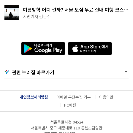
여름방학 어디 갈까? 서울 도심 무료 실내 여행 코스
추천
시민기자 김은주
다
A
운
p
로
p
드
S
하
t
기
o
관련 누리집 바로가기
G
r
o
e
o
에
g
서
l
다
개인정보처리방침
이메일 무단수집 거부
이용약관
e
운
P
로
PC버전
l
드
a
하
y
기
서울특별시청 04524
서울특별시 중구 세종대로 110 콘텐츠담당관