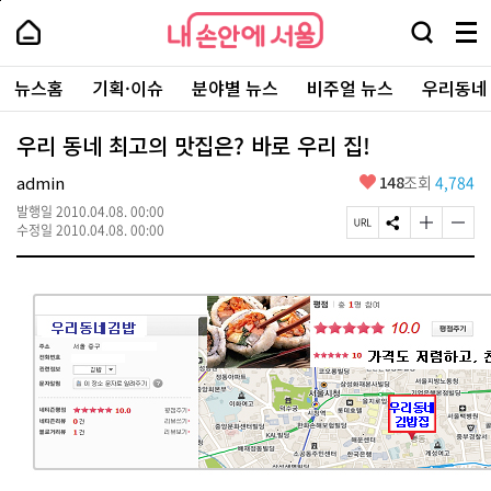
본
페
내
문
이
내
손
검
메
바
지
손
안
색
뉴
로
상
안
주
에
창
전
가
단
에
뉴스홈
기획·이슈
분야별 뉴스
비주얼 뉴스
우리동네
요
서
열
체
기
으
서
서
울
기
보
로
울
비
기
이
-
우리 동네 최고의 맛집은? 바로 우리 집!
스
동
서
바
울
좋
admin
148
조회
4,784
로
시
아
가
대
발행일
2010.04.08. 00:00
요
기
페
S
글
글
표
수정일
2010.04.08. 00:00
이
N
자
자
소
지
S
크
크
통
U
공
기
기
포
R
유
크
작
털
L
하
게
게
복
기
변
변
사
경
경
하
하
기
기