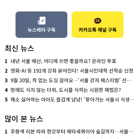
최신 뉴스
1
내년 서울 예산, 어디에 쓰면 좋을까요? 온라인 투표
2
영화·AI 등 192개 강좌 쏟아진다! 서울시민대학 선착순 신청
3
9월 20일, 차 없는 도심 걸어요…'서울 걷자 페스티벌' 선착순 5천명
4
밤에도 식지 않는 더위, 도시를 식히는 시원한 해법은?
5
채소 싫어하는 아이도 즐겁게 냠냠! '찾아가는 서울시 식생활 교육' 현장
많이 본 뉴스
1
주황색 리본 따라 한강부터 메타세쿼이아 숲길까지…서울둘레길 15코스