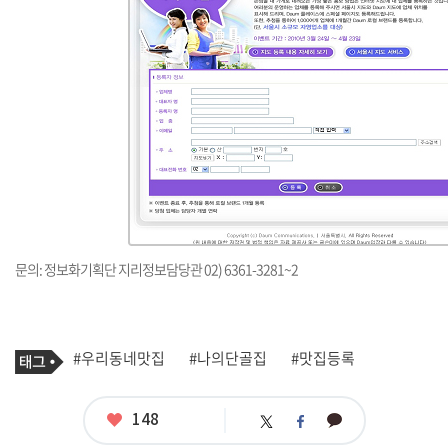
문의: 정보화기획단 지리정보담당관 02) 6361-3281~2
기
태
#우리동네맛집
#나의단골집
#맛집등록
사
그
관
련
태
좋
148
카
트
페
그
아
카
위
이