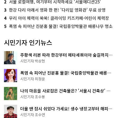
2
서울 로컬여행, 여기부터 시작하세요 '서울에디션25'
3
한강 다리 아래서 영화 한 편! '다리밑 영화관' 무료 상영
4
우리 아이 체력이 쑥쑥! 클라이밍 키즈카페·어린이 체력장
5
폭염 속 피어난 진분홍 물결! 국립중앙박물관 배롱나무 명소
시민기자 인기뉴스
주황색 리본 따라 한강부터 메타세쿼이아 숲길까지…
서울둘레길 15코스
시민기자 박상현
폭염 속 피어난 진분홍 물결! 국립중앙박물관 배롱나
무 명소
시민기자 최정윤
나의 마음을 사로잡은 건축물은? '서울시 건축상' 수
상작 공개!
시민기자 조수봉
더울 땐 잠시 쉬었다 가세요! 생수 냉장고부터 해피소
·무더위쉼터까지
시민기자 조수연