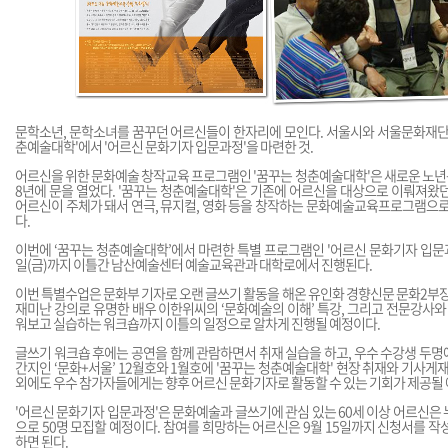
문학소년, 문학소녀를 꿈꾸던 어르신들이 한자리에 모인다. 서울시와 서울문화재단이
춘예술대학'에서 '어르신 문화기자 입문과정'을 마련한 것.
어르신을 위한 문화예술 창작교육 프로그램인 '꿈꾸는 청춘예술대학'은 새로운 노년문
8년에 문을 열었다. '꿈꾸는 청춘예술대학'은 기존에 어르신을 대상으로 이뤄져왔
어르신이 주체가 돼서 연극, 뮤지컬, 영화 등을 창작하는 문화예술교육프로그램으로
다.
이번에 ‘꿈꾸는 청춘예술대학’에서 마련한 특별 프로그램인 '어르신 문화기자 입문과정'
일(금)까지 이틀간 남산예술센터 예술교육관과 대학로에서 진행된다.
이번 특별수업은 문화부 기자로 오랜 글쓰기 활동을 해온 유인화 경향신문 문화2부장
재미난 강의로 유명한 배우 이한위씨의 ‘문화예술의 이해’ 특강, 그리고 전문강사와 
워보고 실습하는 워크숍까지 이틀의 일정으로 알차게 진행될 예정이다.
글쓰기 워크숍 후에는 공연을 함께 관람하면서 취재 실습을 하고, 우수 수강생 두
간지인 ‘문화+서울’ 12월호와 1월호에 '꿈꾸는 청춘예술대학' 현장 취재와 기사게재
외에도 우수 참가자들에게는 향후 어르신 문화기자로 활동할 수 있는 기회가 제공될 
'어르신 문화기자 입문과정'은 문화예술과 글쓰기에 관심 있는 60세 이상 어르신은
으로 50명 모집할 예정이다. 참여를 희망하는 어르신은 9월 15일까지 신청서를 작
하면 된다.