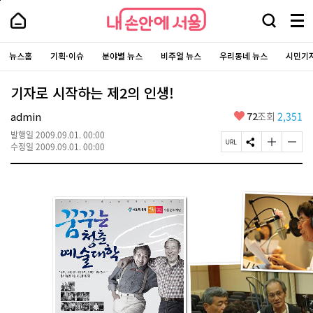
본
페
내
문
이
내
손
바
지
검
메
손
로
상
안
안
색
뉴
가
단
에
에
주
창
전
기
으
서
요
뉴스홈
기획·이슈
분야별 뉴스
비주얼 뉴스
우리동네 뉴스
시민기
서
열
로
체
울
서
이
울
기
-
보
비
동
서
스
기
기자로 시작하는 제2의 인생!
울
바
시
로
대
가
좋
admin
72
조회
2,351
표
기
아
소
통
발행일
2009.09.01. 00:00
요
포
페
S
글
글
수정일
2009.09.01. 00:00
털
이
N
자
자
지
S
크
크
U
공
기
기
R
유
크
작
L
하
게
게
복
기
변
변
사
경
경
하
하
기
기