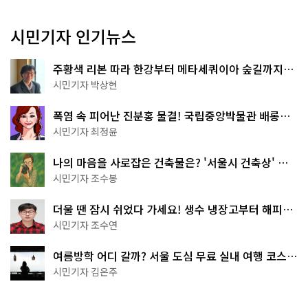
시민기자 인기뉴스
주황색 리본 따라 한강부터 메타세쿼이아 숲길까지…
서울둘레길 15코스
시민기자 박상현
폭염 속 피어난 진분홍 물결! 국립중앙박물관 배롱나
무 명소
시민기자 최정윤
나의 마음을 사로잡은 건축물은? '서울시 건축상' 수
상작 공개!
시민기자 조수봉
더울 땐 잠시 쉬었다 가세요! 생수 냉장고부터 해피소
·무더위쉼터까지
시민기자 조수연
여름방학 어디 갈까? 서울 도심 무료 실내 여행 코스
추천
시민기자 김은주