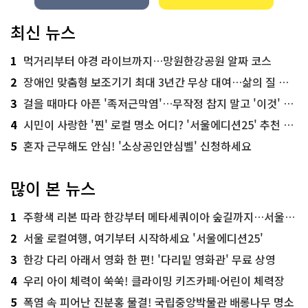
최신 뉴스
1
먹거리부터 야경 라이브까지…망원한강공원 알짜 코스
2
장애인 맞춤형 보조기기 최대 3년간 무상 대여…삶의 질 높인다
3
걸을 때마다 아픈 '족저근막염'…무작정 참지 말고 '이것' 해보세요!
4
시민이 사랑한 '찐' 로컬 명소 어디? '서울에디션25' 추천 코스
5
혼자 근무해도 안심! '소상공인안심벨' 신청하세요
많이 본 뉴스
1
주황색 리본 따라 한강부터 메타세쿼이아 숲길까지…서울둘레길 15코스
2
서울 로컬여행, 여기부터 시작하세요 '서울에디션25'
3
한강 다리 아래서 영화 한 편! '다리밑 영화관' 무료 상영
4
우리 아이 체력이 쑥쑥! 클라이밍 키즈카페·어린이 체력장
5
폭염 속 피어난 진분홍 물결! 국립중앙박물관 배롱나무 명소