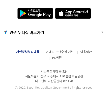
다
A
운
p
로
p
드
S
하
t
기
o
G
r
o
e
관련 누리집 바로가기
o
에
g
서
l
다
e
운
P
로
l
드
개인정보처리방침
이메일 무단수집 거부
이용약관
a
하
y
기
PC버전
서울특별시청 04524
서울특별시 중구 세종대로 110 콘텐츠담당관
대표전화
다산콜센터
02-120
ⓒ
2020. Seoul Metropolitan Government all rights reserved.