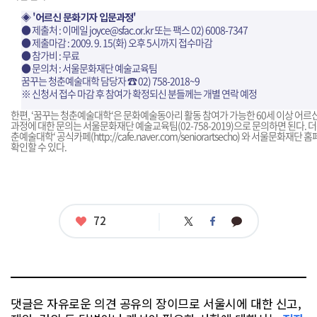
◈ '어르신 문화기자 입문과정'
● 제출처 : 이메일 joyce@sfac.or.kr 또는 팩스 02) 6008-7347
● 제출마감 : 2009. 9. 15(화) 오후 5시까지 접수마감
● 참가비 : 무료
● 문의처 : 서울문화재단 예술교육팀
꿈꾸는 청춘예술대학 담당자 ☎ 02) 758-2018~9
※ 신청서 접수 마감 후 참여가 확정되신 분들께는 개별 연락 예정
한편, ‘꿈꾸는 청춘예술대학‘은 문화예술동아리 활동 참여가 가능한 60세 이상 어르신
과정에 대한 문의는 서울문화재단 예술교육팀(02-758-2019)으로 문의하면 된다. 
춘예술대학‘ 공식카페(
http://cafe.naver.com/seniorartsecho
) 와 서울문화재단 홈
확인할 수 있다.
좋
72
트
페
카
아
위
이
카
터
스
오
요
북
톡
댓글은 자유로운 의견 공유의 장이므로 서울시에 대한 신고,