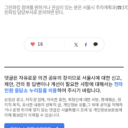
그린파킹 참여를 원하거나 관심이 있는 분은 서울시 주차계획과(☎3707~
린파킹 담당부서로 문의하면 된다.
좋
16
카
트
페
아
카
위
이
요
오
터
스
톡
북
댓글은 자유로운 의견 공유의 장이므로 서울시에 대한 신고,
제안, 건의 등 답변이나 개선이 필요한 사항에 대해서는
전자
민원 응답소 누리집을 이용
하여 주시기 바랍니다.
상업성 광고, 저작권 침해, 저속한 표현, 특정인에 대한 비방, 명예훼손, 정
치적 목적, 유사한 내용의 반복적 글, 개인정보 유출,그 밖에 공익을 저해하
거나 운영 취지에 맞지 않는 댓글은 서울특별시 조례 및 개인정보보호법에
의해 통보없이 삭제될 수 있습니다.