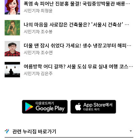
폭염 속 피어난 진분홍 물결! 국립중앙박물관 배롱나
무 명소
시민기자 최정윤
나의 마음을 사로잡은 건축물은? '서울시 건축상' 수
상작 공개!
시민기자 조수봉
더울 땐 잠시 쉬었다 가세요! 생수 냉장고부터 해피소
·무더위쉼터까지
시민기자 조수연
여름방학 어디 갈까? 서울 도심 무료 실내 여행 코스
추천
시민기자 김은주
다
A
운
p
로
p
드
S
하
t
기
o
관련 누리집 바로가기
G
r