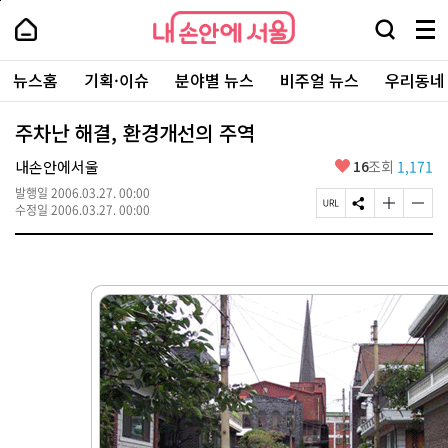
본
페
내
문
이
내
손
검
메
바
지
손
안
색
뉴
로
상
안
주
에
창
전
가
단
에
뉴스홈
기획·이슈
분야별 뉴스
비주얼 뉴스
우리동네
요
서
열
체
기
으
서
서
울
기
보
로
울
비
기
이
-
주차난 해결, 환경개선의 주역
스
동
서
바
울
좋
내손안에서울
16
조회
1,171
로
시
아
가
대
발행일
2006.03.27. 00:00
요
기
페
S
글
글
표
수정일
2006.03.27. 00:00
이
N
자
자
소
지
S
크
크
통
U
공
기
기
포
R
유
크
작
털
L
하
게
게
복
기
변
변
사
경
경
하
하
기
기