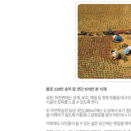
봄꽃 220만 송이 등 연간 870만 본 식재
공원, 하천변에는 유채, 보리, 메밀 등 향토작물을 대규모로
시골의 정취를 느낄 수 있도록 한다.
또 자연학습장 50곳 3만2,869㎡에는 도심에서 보기 
을 이해하기 쉽도록 이름표나 설명표를 달아 어린이나 
이밖에도 시민들이 쉴 수 있는 넓은 공간에는 볏짚을 엮어