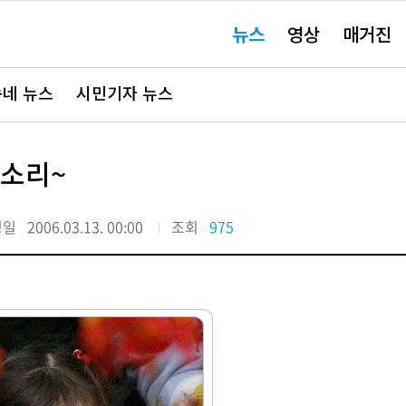
주
뉴스
영상
매거진
요
서
비
스
바
네 뉴스
시민기자 뉴스
로
가
기"
 소리~
정일
2006.03.13. 00:00
조회
975