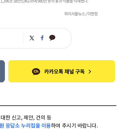
396곳 38만5,961㎡에 980만 본의 꽃과 식물을 식재했다.
하이서울뉴스 / 이현정
카
트
페
카
위
이
오
터
스
톡
북
한 신고, 제안, 건의 등
원 응답소 누리집을 이용
하여 주시기 바랍니다.