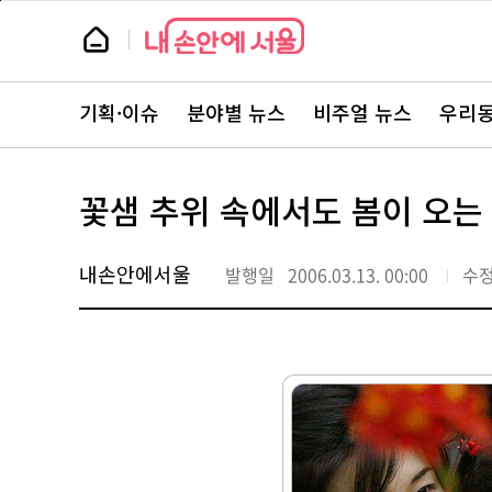
본
페
문
이
뉴
바
지
스
로
상
룸
가
단
뉴
기
으
스
로
기획·이슈
분야별 뉴스
비주얼 뉴스
우리동
주
이
요
동
서
비
스
꽃샘 추위 속에서도 봄이 오는
바
로
가
기
내손안에서울
발행일
2006.03.13. 00:00
수