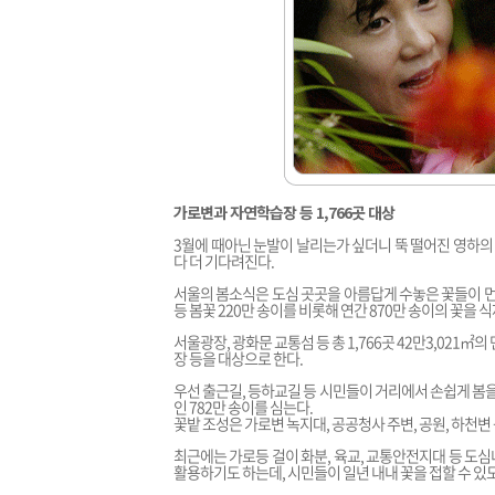
가로변과 자연학습장 등 1,766곳 대상
3월에 때아닌 눈발이 날리는가 싶더니 뚝 떨어진 영하의
다 더 기다려진다.
서울의 봄소식은 도심 곳곳을 아름답게 수놓은 꽃들이 먼
등 봄꽃 220만 송이를 비롯해 연간 870만 송이의 꽃을
서울광장, 광화문 교통섬 등 총 1,766곳 42만3,021
장 등을 대상으로 한다.
우선 출근길, 등하교길 등 시민들이 거리에서 손쉽게 봄을
인 782만 송이를 심는다.
꽃밭 조성은 가로변 녹지대, 공공청사 주변, 공원, 하천
최근에는 가로등 걸이 화분, 육교, 교통안전지대 등 도심
활용하기도 하는데, 시민들이 일년 내내 꽃을 접할 수 있