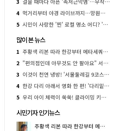
3
걸을 때마다 아픈 '족저근막염'…무작정 참지 말고 '이것' 해보세요!
4
먹거리부터 야경 라이브까지…망원한강공원 알짜 코스
5
시민이 사랑한 '찐' 로컬 명소 어디? '서울에디션25' 추천 코스
많이 본 뉴스
1
주황색 리본 따라 한강부터 메타세쿼이아 숲길까지…서울둘레길 15코스
2
"편의점인데 아무것도 안 팔아요" 서울에서 가장 특별한 편의점의 정체
3
이것이 천연 냉방! '서울둘레길 9코스'로 숲속 피서 떠나볼까
4
한강 다리 아래서 영화 한 편! '다리밑 영화관' 무료 상영
5
우리 아이 체력이 쑥쑥! 클라이밍 키즈카페·어린이 체력장
시민기자 인기뉴스
주황색 리본 따라 한강부터 메타세쿼이아 숲길까지…서울둘레길 15코스