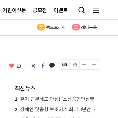
어린이신문
공모전
이벤트
검
메
색
뉴
창
전
열
체
팩트브리핑
레터구독
기
보
기
카
좋
트
페
23
페
인
글
글
카
위
이
아
이
쇄
자
자
오
터
스
요
지
하
크
크
톡
북
U
기
기
기
R
새
크
작
L
창
게
게
최신 뉴스
복
열
변
변
사
림
경
경
하
하
1
혼자 근무해도 안심! '소상공인안심벨' 신청하세요
기
기
2
장애인 맞춤형 보조기기 최대 3년간 무상 대여…삶의 질 높인다