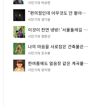
시민기자 박상현
"편의점인데 아무것도 안 팔아요" 서울에서 가장 특별한 편의점의 정체
시민기자 권기윤
이것이 천연 냉방! '서울둘레길 9코스'로 숲속 피서 떠나볼까
시민기자 정향선
나의 마음을 사로잡은 건축물은? '서울시 건축상' 수상작 공개!
시민기자 조수봉
한여름에도 얼음장 같은 계곡물! 서울 '진관사 계곡'이 천국이네~
시민기자 양지영