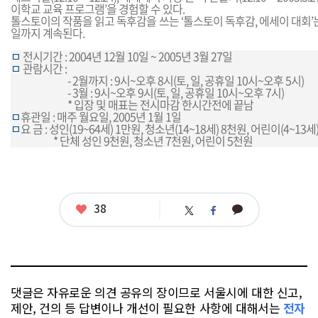
이학교 교육 프로그램’을 경험할 수 있다.
톨스토이의 작품을 읽고 독후감을 쓰는 ‘톨스토이 독후감, 에세이 대회’는 
일까지 계속된다.
ㅁ
전시기간 : 2004년 12월 10일 ~ 2005년 3월 27일
ㅁ
관람시간 :
__________
- 2월까지 : 9시~오후 8시(토, 일, 공휴일 10시~오후 5시)
__________
- 3월 : 9시~오후 9시(토, 일, 공휴일 10시~오후 7시)
__________
* 입장 및 매표는 전시마감 한시간전에 끝남
ㅁ
휴관일 : 매주 월요일, 2005년 1월 1일
ㅁ
요 금 : 성인(19~64세) 1만원, 청소년(14~18세) 8천원, 어린이(4~13세
_______-
* 단체 성인 9천원, 청소년 7천원, 어린이 5천원
좋
38
카
트
페
아
카
위
이
요
오
터
스
톡
북
댓글은 자유로운 의견 공유의 장이므로 서울시에 대한 신고,
제안, 건의 등 답변이나 개선이 필요한 사항에 대해서는
전자