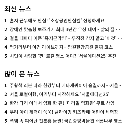
최신 뉴스
1
혼자 근무해도 안심! '소상공인안심벨' 신청하세요
2
장애인 맞춤형 보조기기 최대 3년간 무상 대여…삶의 질 높인다
3
걸을 때마다 아픈 '족저근막염'…무작정 참지 말고 '이것' 해보세요!
4
먹거리부터 야경 라이브까지…망원한강공원 알짜 코스
5
시민이 사랑한 '찐' 로컬 명소 어디? '서울에디션25' 추천 코스
많이 본 뉴스
1
주황색 리본 따라 한강부터 메타세쿼이아 숲길까지…서울둘레길 15코스
2
서울 로컬여행, 여기부터 시작하세요 '서울에디션25'
3
한강 다리 아래서 영화 한 편! '다리밑 영화관' 무료 상영
4
우리 아이 체력이 쑥쑥! 클라이밍 키즈카페·어린이 체력장
5
폭염 속 피어난 진분홍 물결! 국립중앙박물관 배롱나무 명소