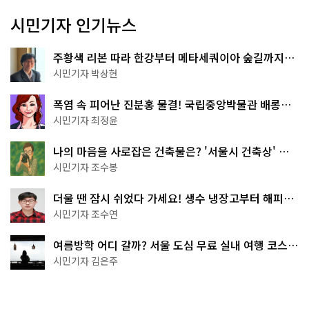
시민기자 인기뉴스
주황색 리본 따라 한강부터 메타세쿼이아 숲길까지…
서울둘레길 15코스
시민기자 박상현
폭염 속 피어난 진분홍 물결! 국립중앙박물관 배롱나
무 명소
시민기자 최정윤
나의 마음을 사로잡은 건축물은? '서울시 건축상' 수
상작 공개!
시민기자 조수봉
더울 땐 잠시 쉬었다 가세요! 생수 냉장고부터 해피소
·무더위쉼터까지
시민기자 조수연
여름방학 어디 갈까? 서울 도심 무료 실내 여행 코스
추천
시민기자 김은주