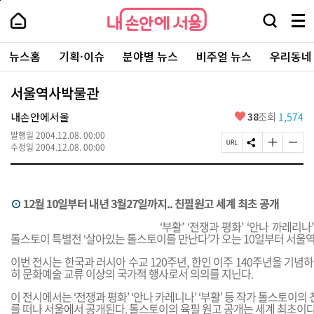
본
페
내
문
이
내
손
검
메
바
지
손
안
색
뉴
로
상
안
주
에
창
전
가
단
에
뉴스홈
기획·이슈
분야별 뉴스
비주얼 뉴스
우리동네
요
서
열
체
기
으
서
서
울
기
보
로
울
비
기
이
-
서울역사박물관
스
동
서
바
울
좋
내손안에서울
38
조회
1,574
로
시
아
가
대
발행일
2004.12.08. 00:00
요
기
페
S
글
글
표
수정일
2004.12.08. 00:00
이
N
자
자
소
지
S
크
크
통
U
공
기
기
포
R
유
크
작
털
⊙
12월 10일부터 내년 3월27일까지.. 친필원고 세계 최초 공개
L
하
게
게
복
기
변
변
‘부활’ ‘전쟁과 평화’ ‘안나 까레리
사
경
경
톨스토이 특별전 ‘살아있는 톨스토이를 만난다’가 오는 10일부터 서울
하
하
기
기
이번 전시는 한국과 러시아 수교 120주년, 한인 이주 140주년을 기념
히 문화예술 교류 이상의 국가적 행사로서 의의를 지닌다.
이 전시에서는 ‘전쟁과 평화’ ‘안나 카레니나’ ‘부활’ 등 작가 톨스토이
를 떠나 서울에서 공개된다. 톨스토이의 육필 원고 공개는 세계 최초이다