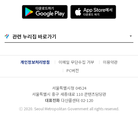
다
A
운
p
로
p
드
S
하
t
기
o
관련 누리집 바로가기
G
r
o
e
o
에
g
서
l
다
개인정보처리방침
이메일 무단수집 거부
이용약관
e
운
P
로
PC버전
l
드
a
하
y
기
서울특별시청 04524
서울특별시 중구 세종대로 110 콘텐츠담당관
대표전화
다산콜센터
02-120
ⓒ
2020. Seoul Metropolitan Government all rights reserved.