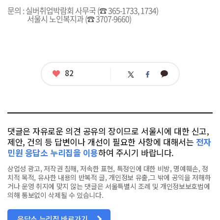
문의 : 실버취업박람회 사무국 (☎ 365-1733, 1734)
서울시 노인복지과 (☎ 3707-9660)
좋
82
카
트
페
아
카
위
이
요
오
터
스
톡
북
댓글은 자유로운 의견 공유의 장이므로 서울시에 대한 신고,
제안, 건의 등 답변이나 개선이 필요한 사항에 대해서는
전자
민원 응답소 누리집을 이용
하여 주시기 바랍니다.
상업성 광고, 저작권 침해, 저속한 표현, 특정인에 대한 비방, 명예훼손, 정
치적 목적, 유사한 내용의 반복적 글, 개인정보 유출,그 밖에 공익을 저해하
거나 운영 취지에 맞지 않는 댓글은 서울특별시 조례 및 개인정보보호법에
의해 통보없이 삭제될 수 있습니다.
응답소 누리집 바로가기