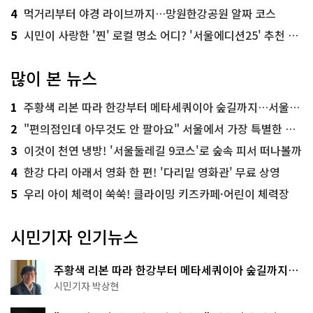
4
먹거리부터 야경 라이브까지…망원한강공원 알짜 코스
5
시민이 사랑한 '찐' 로컬 명소 어디? '서울에디션25' 추천 코스
많이 본 뉴스
1
주황색 리본 따라 한강부터 메타세쿼이아 숲길까지…서울둘레길 15코스
2
"편의점인데 아무것도 안 팔아요" 서울에서 가장 특별한 편의점의 정체
3
이것이 천연 냉방! '서울둘레길 9코스'로 숲속 피서 떠나볼까
4
한강 다리 아래서 영화 한 편! '다리밑 영화관' 무료 상영
5
우리 아이 체력이 쑥쑥! 클라이밍 키즈카페·어린이 체력장
시민기자 인기뉴스
주황색 리본 따라 한강부터 메타세쿼이아 숲길까지…
서울둘레길 15코스
시민기자 박상현