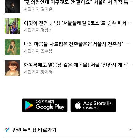
"편의점인데 아무것도 안 팔아요" 서울에서 가장 특별
한 편의점의 정체
시민기자 권기윤
이것이 천연 냉방! '서울둘레길 9코스'로 숲속 피서 떠
나볼까
시민기자 정향선
나의 마음을 사로잡은 건축물은? '서울시 건축상' 수
상작 공개!
시민기자 조수봉
한여름에도 얼음장 같은 계곡물! 서울 '진관사 계곡'이
천국이네~
시민기자 양지영
다
A
운
p
로
p
드
S
하
t
기
o
관련 누리집 바로가기
G
r
o
e