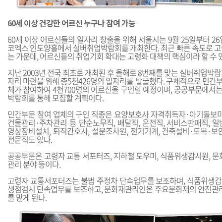
60세 이상 건강한 어르신 누구나 참여 가능
60세 이상 어르신들의 일자리 창출을 위해 서울시는 9월 25일부터 2
코엑스 인도양홀에서 실버취업박람회를 개최한다. 최근 빠른 속도로 고
는 가운데, 어르신들의 취업기회 확대는 고령화 대책의 핵심이라 할 수 
지난 2003년 전국 최초로 개최된 후 올해로 8번째를 맞는 실버취업박
자리 마련을 위해 총5천426명의 일자리를 발굴했다. 구체적으로 민간부
체가 참여하여 4천700명의 어르신을 구인할 예정이며, 공공부문에서는
박람회를 통해 모집할 계획이다.
민간부문 참여 업체의 구인 직종은 요양보호사 자격취득자·아기돌보미 
건물관리·주차관리 등 단순노무직, 배달직, 운전직, 서비스판매직, 일
영상장비설치, 퇴직간호사, 설문조사원, 전기기계, 건축설비·토목·보
전문직도 있다.
공공부문은 고령자 교통 서포터즈, 지하철 도우미, 식품위생감시원, 문
관리 분야 등이다.
고령자 교통서포터즈는 불법 주정차 단속업무를 보조하며, 식품위생
생점검시 단속업무를 보조하고, 문화재관리인은 주요문화재의 안전관리
를 맡게 된다.