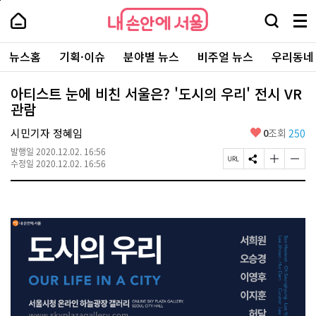
본
페
내
문
이
내
손
검
메
바
지
손
안
색
뉴
로
상
안
주
에
창
전
가
단
에
뉴스홈
기획·이슈
분야별 뉴스
비주얼 뉴스
우리동네
요
서
열
체
기
으
서
서
울
기
보
로
울
비
기
이
-
아티스트 눈에 비친 서울은? '도시의 우리' 전시 VR
스
동
서
관람
바
울
로
시
가
좋
시민기자 정혜임
0
조회
250
대
기
아
표
발행일
2020.12.02. 16:56
요
소
페
S
글
글
수정일
2020.12.02. 16:56
통
이
N
자
자
포
지
S
크
크
털
U
공
기
기
R
유
크
작
L
하
게
게
복
기
변
변
사
경
경
하
하
기
기