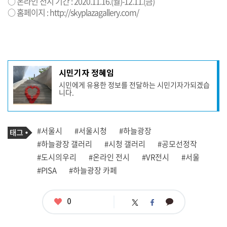
○ 온라인 전시 기간 : 2020.11.16.(월)-12.11.(금)
○ 홈페이지 :
http://skyplazagallery.com/
기
시민기자 정혜임
사
시민에게 유용한 정보를 전달하는 시민기자가되겠습
작
니다.
성
자
프
로
기
필
태
#서울시
#서울시청
#하늘광장
사
그
관
#하늘광장 갤러리
#시청 갤러리
#공모선정작
련
#도시의우리
#온라인 전시
#VR전시
#서울
태
그
#PISA
#하늘광장 카페
좋
0
카
트
페
아
카
위
이
요
오
터
스