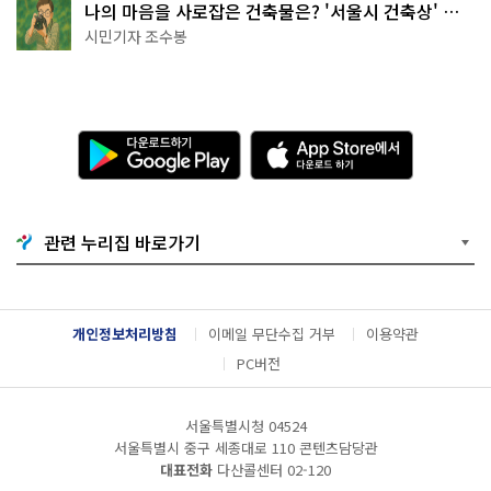
나의 마음을 사로잡은 건축물은? '서울시 건축상' 수
상작 공개!
시민기자 조수봉
다
A
운
p
로
p
드
S
하
t
기
o
관련 누리집 바로가기
G
r
o
e
o
에
g
서
l
다
개인정보처리방침
이메일 무단수집 거부
이용약관
e
운
P
로
PC버전
l
드
a
하
y
기
서울특별시청 04524
서울특별시 중구 세종대로 110 콘텐츠담당관
대표전화
다산콜센터
02-120