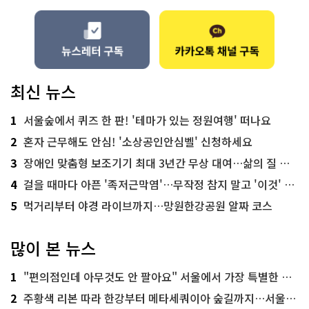
최신 뉴스
1
서울숲에서 퀴즈 한 판! '테마가 있는 정원여행' 떠나요
2
혼자 근무해도 안심! '소상공인안심벨' 신청하세요
3
장애인 맞춤형 보조기기 최대 3년간 무상 대여…삶의 질 높인다
4
걸을 때마다 아픈 '족저근막염'…무작정 참지 말고 '이것' 해보세요!
5
먹거리부터 야경 라이브까지…망원한강공원 알짜 코스
많이 본 뉴스
1
"편의점인데 아무것도 안 팔아요" 서울에서 가장 특별한 편의점의 정체
2
주황색 리본 따라 한강부터 메타세쿼이아 숲길까지…서울둘레길 15코스