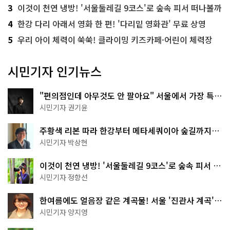
3
이것이 천연 냉방! '서울둘레길 9코스'로 숲속 피서 떠나볼까
4
한강 다리 아래서 영화 한 편! '다리밑 영화관' 무료 상영
5
우리 아이 체력이 쑥쑥! 클라이밍 키즈카페·어린이 체력장
시민기자 인기뉴스
"편의점인데 아무것도 안 팔아요" 서울에서 가장 특별
한 편의점의 정체
시민기자 권기윤
주황색 리본 따라 한강부터 메타세쿼이아 숲길까지…
서울둘레길 15코스
시민기자 박상현
이것이 천연 냉방! '서울둘레길 9코스'로 숲속 피서 떠
나볼까
시민기자 정향선
한여름에도 얼음장 같은 계곡물! 서울 '진관사 계곡'이
천국이네~
시민기자 양지영