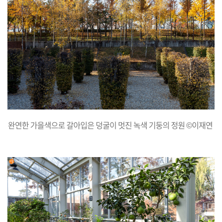
완연한 가을색으로 갈아입은 덩굴이 멋진 녹색 기둥의 정원 ©이재연