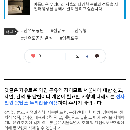
사
아름다운 우리나라 서울의 다양한 문화와 전통을 사
작
진과 영상을 통해서 널리 알리고 싶습니다
성
자
프
로
기
필
태
#선유도공원
#선유도
#선유봉
사
그
관
#선유도공원 온실
#영등포구
련
태
그
좋
0
카
트
페
아
카
위
이
요
오
터
스
톡
북
댓글은 자유로운 의견 공유의 장이므로 서울시에 대한 신고,
제안, 건의 등 답변이나 개선이 필요한 사항에 대해서는
전자
민원 응답소 누리집을 이용
하여 주시기 바랍니다.
상업성 광고, 저작권 침해, 저속한 표현, 특정인에 대한 비방, 명예훼손, 정
치적 목적, 유사한 내용의 반복적 글, 개인정보 유출,그 밖에 공익을 저해하
거나 운영 취지에 맞지 않는 댓글은 서울특별시 조례 및 개인정보보호법에
의해 통보없이 삭제될 수 있습니다.