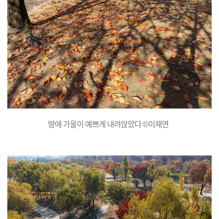
땅에 가을이 예쁘게 내려앉았다 ©이재연