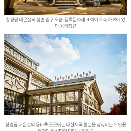
창경궁 대온실의 정면 입구 모습. 등록문화재 표석이 우측 하부에 있
다 ⓒ이정규
창경궁 대온실의 용마루 곳곳에는 대한제국 황실을 상징하는 오얏꽃
문양이 장식되어 있다 ⓒ이정규