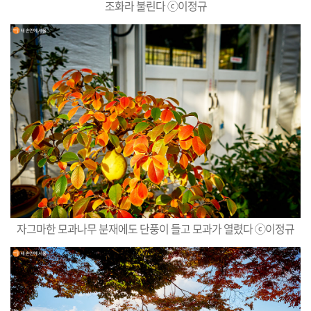
조화라 불린다 ⓒ이정규
자그마한 모과나무 분재에도 단풍이 들고 모과가 열렸다 ⓒ이정규