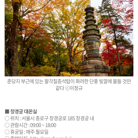
춘당지 부근에 있는 팔각칠층석탑이 화려한 단풍 빛깔에 물들 것만
같다 ⓒ이정규
■
창경궁 대온실
○ 위치 : 서울시 종로구 창경궁로 185 창경궁 내
○ 관람시간 : 09:00 ~ 18:00
○ 휴궁일 : 매주 월요일