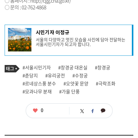
○ 홈페이지 :
http://cgg.cha.go.kr/
○ 문의 : 02-762-4868
기
시민기자 이정규
사
서울의 다양하고 멋진 모습을 사진에 담아 전달하는
작
서울시민기자가 되고자 합니다.
성
자
프
로
기
필
태
#서울시민기자
#창경궁 대온실
#창경궁
사
그
관
#춘당지
#유리궁전
#수정궁
련
#르네상스풍 분수
#오얏꽃 문양
#극락조화
태
그
#모과나무 분재
#가을 단풍
좋
0
카
트
페
아
카
위
이
요
오
터
스
톡
북