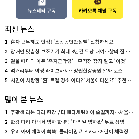
최신 뉴스
1
혼자 근무해도 안심! '소상공인안심벨' 신청하세요
2
장애인 맞춤형 보조기기 최대 3년간 무상 대여…삶의 질 높인다
3
걸을 때마다 아픈 '족저근막염'…무작정 참지 말고 '이것' 해보세요!
4
먹거리부터 야경 라이브까지…망원한강공원 알짜 코스
5
시민이 사랑한 '찐' 로컬 명소 어디? '서울에디션25' 추천 코스
많이 본 뉴스
1
주황색 리본 따라 한강부터 메타세쿼이아 숲길까지…서울둘레길 15코스
2
한강 다리 아래서 영화 한 편! '다리밑 영화관' 무료 상영
3
우리 아이 체력이 쑥쑥! 클라이밍 키즈카페·어린이 체력장