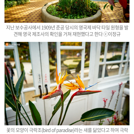
지난 보수공사에서 1909년 준공 당시의 영국제 바닥 타일 원형을 발
견해 영국 제조사의 확인을 거쳐 재현했다고 한다 ⓒ이정규
꽃의 모양이 극락조(bird of paradise)라는 새를 닮았다고 하여 극락