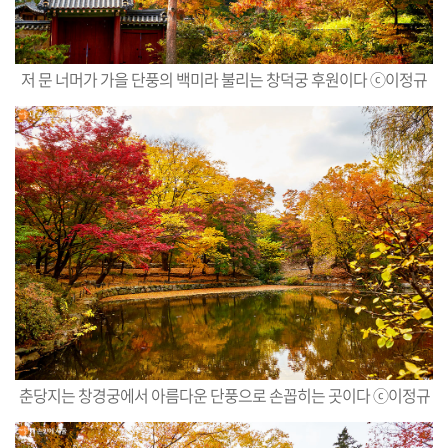
저 문 너머가 가을 단풍의 백미라 불리는 창덕궁 후원이다 ⓒ이정규
춘당지는 창경궁에서 아름다운 단풍으로 손꼽히는 곳이다 ⓒ이정규