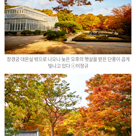
창경궁 대온실 밖으로 나오니 늦은 오후의 햇살을 받은 단풍이 곱게
빛나고 있다 ⓒ이정규