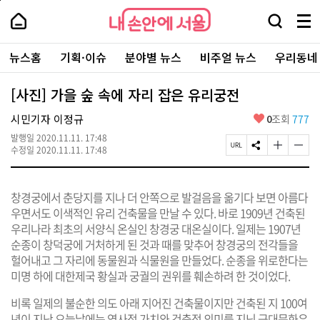
본
페
내
문
이
내
손
검
메
바
지
손
안
색
뉴
로
상
안
주
에
창
전
가
단
에
뉴스홈
기획·이슈
분야별 뉴스
비주얼 뉴스
우리동네
요
서
열
체
기
으
서
서
울
기
보
로
울
비
기
이
-
[사진] 가을 숲 속에 자리 잡은 유리궁전
스
동
서
바
울
좋
시민기자 이정규
0
조회
777
로
시
아
가
대
발행일
2020.11.11. 17:48
요
기
페
S
글
글
표
수정일
2020.11.11. 17:48
이
N
자
자
소
지
S
크
크
통
U
공
기
기
포
창경궁에서 춘당지를 지나 더 안쪽으로 발걸음을 옮기다 보면 아름다
R
유
크
작
털
L
하
게
게
우면서도 이색적인 유리 건축물을 만날 수 있다. 바로 1909년 건축된
복
기
변
변
우리나라 최초의 서양식 온실인 창경궁 대온실이다. 일제는 1907년
사
경
경
순종이 창덕궁에 거처하게 된 것과 때를 맞추어 창경궁의 전각들을
하
하
기
기
헐어내고 그 자리에 동물원과 식물원을 만들었다. 순종을 위로한다는
미명 하에 대한제국 황실과 궁궐의 권위를 훼손하려 한 것이었다.
비록 일제의 불순한 의도 아래 지어진 건축물이지만 건축된 지 100여
년이 지난 오늘날에는 역사적 가치와 건축적 의미를 지닌 근대문화유