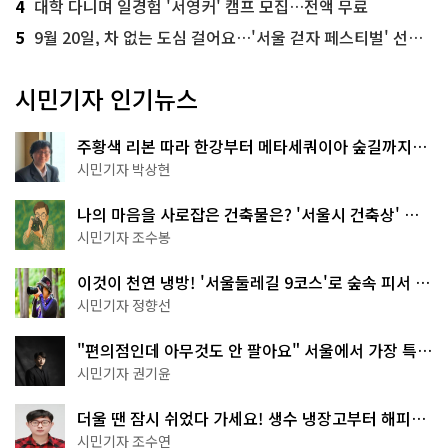
4
대학 다니며 일경험 '서영커' 캠프 모집…전액 무료
5
9월 20일, 차 없는 도심 걸어요…'서울 걷자 페스티벌' 선착순 5천명
시민기자 인기뉴스
주황색 리본 따라 한강부터 메타세쿼이아 숲길까지…
서울둘레길 15코스
시민기자 박상현
나의 마음을 사로잡은 건축물은? '서울시 건축상' 수
상작 공개!
시민기자 조수봉
이것이 천연 냉방! '서울둘레길 9코스'로 숲속 피서 떠
나볼까
시민기자 정향선
"편의점인데 아무것도 안 팔아요" 서울에서 가장 특별
한 편의점의 정체
시민기자 권기윤
더울 땐 잠시 쉬었다 가세요! 생수 냉장고부터 해피소
·무더위쉼터까지
시민기자 조수연