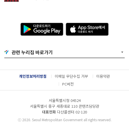
다
A
운
p
로
p
드
S
하
t
기
o
관련 누리집 바로가기
G
r
o
e
o
에
g
서
l
다
개인정보처리방침
이메일 무단수집 거부
이용약관
e
운
P
로
PC버전
l
드
a
하
y
기
서울특별시청 04524
서울특별시 중구 세종대로 110 콘텐츠담당관
대표전화
다산콜센터
02-120
ⓒ
2020. Seoul Metropolitan Government all rights reserved.