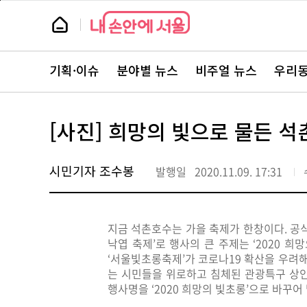
본
페
문
이
뉴
바
지
스
로
상
룸
가
단
뉴
기
으
스
로
기획·이슈
분야별 뉴스
비주얼 뉴스
우리동
주
이
요
동
서
비
스
[사진] 희망의 빛으로 물든 
바
로
가
기
시민기자 조수봉
발행일
2020.11.09. 17:31
지금 석촌호수는 가을 축제가 한창이다. 공식
낙엽 축제’로 행사의 큰 주제는 ‘2020 
‘서울빛초롱축제’가 코로나19 확산을 우려해
는 시민들을 위로하고 침체된 관광특구 상
행사명을 ‘2020 희망의 빛초롱’으로 바꾸