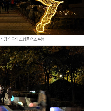
행사장 입구의 조형물 ⓒ조수봉