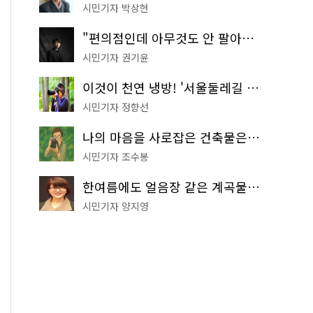
시민기자 박상현
"편의점인데 아무것도 안 팔아요" 서울에서 가장 특별한 편의점의 정체
시민기자 권기윤
이것이 천연 냉방! '서울둘레길 9코스'로 숲속 피서 떠나볼까
시민기자 정향선
나의 마음을 사로잡은 건축물은? '서울시 건축상' 수상작 공개!
시민기자 조수봉
한여름에도 얼음장 같은 계곡물! 서울 '진관사 계곡'이 천국이네~
시민기자 양지영