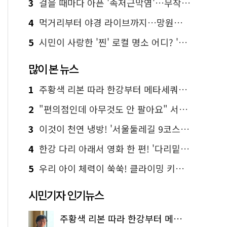
3
걸을 때마다 아픈 '족저근막염'…무작정 참지 말고 '이것' 해보세요!
4
먹거리부터 야경 라이브까지…망원한강공원 알짜 코스
5
시민이 사랑한 '찐' 로컬 명소 어디? '서울에디션25' 추천 코스
많이 본 뉴스
1
주황색 리본 따라 한강부터 메타세쿼이아 숲길까지…서울둘레길 15코스
2
"편의점인데 아무것도 안 팔아요" 서울에서 가장 특별한 편의점의 정체
3
이것이 천연 냉방! '서울둘레길 9코스'로 숲속 피서 떠나볼까
4
한강 다리 아래서 영화 한 편! '다리밑 영화관' 무료 상영
5
우리 아이 체력이 쑥쑥! 클라이밍 키즈카페·어린이 체력장
시민기자 인기뉴스
주황색 리본 따라 한강부터 메타세쿼이아 숲길까지…서울둘레길 15코스