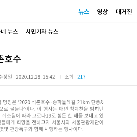
주
뉴스
영상
매거진
요
서
비
스
바
네 뉴스
시민기자 뉴스
로
가
기"
석촌호수
수정일
2020.12.28. 15:42
조회
217
 명칭은 ‘2020 석촌호수·송파둘레길 21km 단풍&
희망으로 물들다’이다. 이 행사는 매년 청계천을 밝히던
 취소됨에 따라 코로나19로 힘든 한 해를 보내고 있
인들에게 희망을 전하고자 서울시와 서울관광재단이
어 몇몇 관광특구와 함께 시행하는 행사이다.