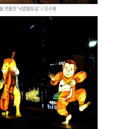
을 연출한 ‘낙엽힐링길’ ⓒ조수봉