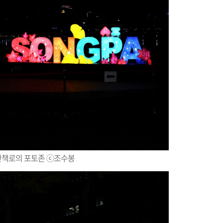
산책로의 포토존 ⓒ조수봉