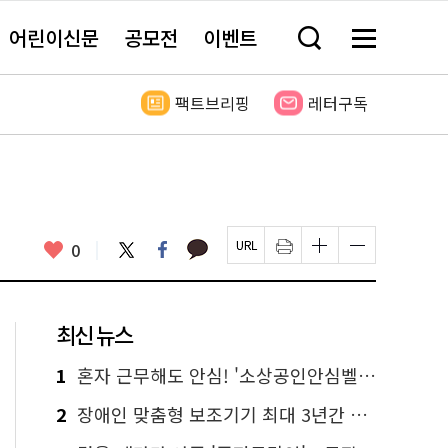
어린이신문
공모전
이벤트
검
메
색
뉴
창
전
열
체
팩트브리핑
레터구독
기
보
기
카
좋
트
페
0
페
인
글
글
카
위
이
아
이
쇄
자
자
오
터
스
요
지
하
크
크
톡
북
U
기
기
기
R
새
크
작
L
창
게
게
최신 뉴스
복
열
변
변
사
림
경
경
하
하
1
혼자 근무해도 안심! '소상공인안심벨' 신청하세요
기
기
2
장애인 맞춤형 보조기기 최대 3년간 무상 대여…삶의 질 높인다