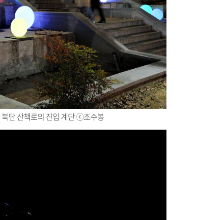
 북단 산책로의 진입 계단 ⓒ조수봉