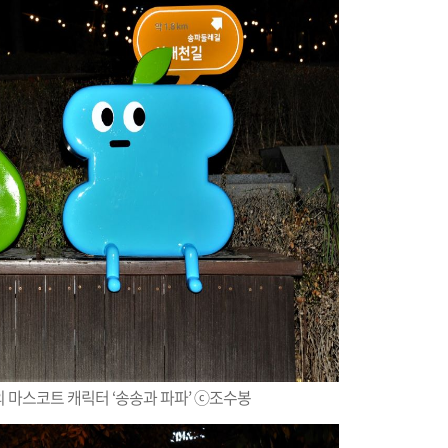
 마스코트 캐릭터 ‘송송과 파파’ ⓒ조수봉