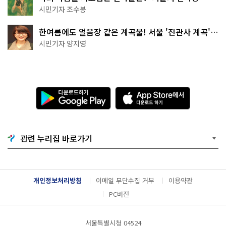
상작 공개!
시민기자 조수봉
한여름에도 얼음장 같은 계곡물! 서울 '진관사 계곡'이
천국이네~
시민기자 양지영
다
A
운
p
로
p
드
S
하
t
기
o
관련 누리집 바로가기
G
r
o
e
o
에
g
서
l
다
개인정보처리방침
이메일 무단수집 거부
이용약관
e
운
P
로
PC버전
l
드
a
하
y
기
서울특별시청 04524