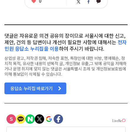
좋
0
카
트
페
아
카
위
이
요
오
터
스
톡
북
댓글은 자유로운 의견 공유의 장이므로 서울시에 대한 신고,
제안, 건의 등 답변이나 개선이 필요한 사항에 대해서는
전자
민원 응답소 누리집을 이용
하여 주시기 바랍니다.
상업성 광고, 저작권 침해, 저속한 표현, 특정인에 대한 비방, 명예훼손, 정
치적 목적, 유사한 내용의 반복적 글, 개인정보 유출,그 밖에 공익을 저해하
거나 운영 취지에 맞지 않는 댓글은 서울특별시 조례 및 개인정보보호법에
의해 통보없이 삭제될 수 있습니다.
응답소 누리집 바로가기