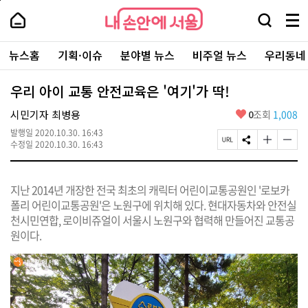
본
페
내
문
이
내
손
검
메
바
지
손
안
색
뉴
로
상
안
주
에
창
전
가
단
에
뉴스홈
기획·이슈
분야별 뉴스
비주얼 뉴스
우리동네
요
서
열
체
기
으
서
서
울
기
보
로
울
비
기
이
-
우리 아이 교통 안전교육은 '여기'가 딱!
스
동
서
바
울
좋
시민기자 최병용
0
조회
1,008
로
시
아
가
대
발행일
2020.10.30. 16:43
요
기
페
S
글
글
표
수정일
2020.10.30. 16:43
이
N
자
자
소
지
S
크
크
통
U
공
기
기
포
지난 2014년 개장한 전국 최초의 캐릭터 어린이교통공원인 '로보카
R
유
크
작
털
L
하
게
게
폴리 어린이교통공원'은 노원구에 위치해 있다. 현대자동차와 안전실
복
기
변
변
천시민연합, 로이비쥬얼이 서울시 노원구와 협력해 만들어진 교통공
사
경
경
원이다.
하
하
기
기