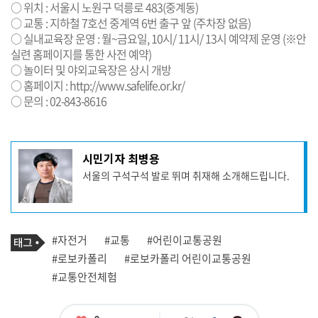
○ 위치 : 서울시 노원구 덕릉로 483(중계동)
○ 교통 : 지하철 7호선 중계역 6번 출구 앞 (주차장 없음)
○ 실내교육장 운영 : 월~금요일, 10시/ 11시/ 13시 예약제 운영 (※안
실련 홈페이지를 통한 사전 예약)
○ 놀이터 및 야외교육장은 상시 개방
○ 홈페이지 :
http://www.safelife.or.kr/
○ 문의 : 02-843-8616
기
시민기자 최병용
사
서울의 구석구석 발로 뛰며 취재해 소개해드립니다.
작
성
자
프
로
기
필
태
#자전거
#교통
#어린이교통공원
사
그
관
#로보카폴리
#로보카폴리 어린이교통공원
련
#교통안전체험
태
그