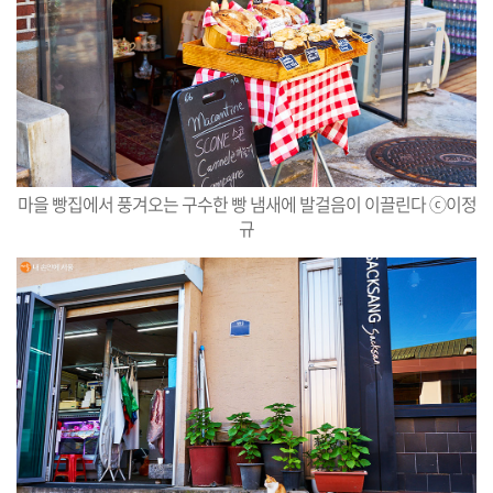
마을 빵집에서 풍겨오는 구수한 빵 냄새에 발걸음이 이끌린다 ⓒ이정
규