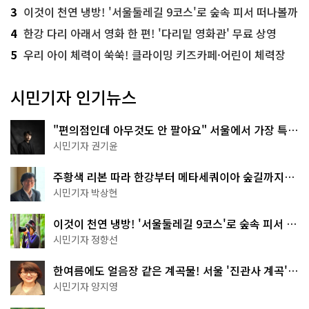
3
이것이 천연 냉방! '서울둘레길 9코스'로 숲속 피서 떠나볼까
4
한강 다리 아래서 영화 한 편! '다리밑 영화관' 무료 상영
5
우리 아이 체력이 쑥쑥! 클라이밍 키즈카페·어린이 체력장
시민기자 인기뉴스
"편의점인데 아무것도 안 팔아요" 서울에서 가장 특별
한 편의점의 정체
시민기자 권기윤
주황색 리본 따라 한강부터 메타세쿼이아 숲길까지…
서울둘레길 15코스
시민기자 박상현
이것이 천연 냉방! '서울둘레길 9코스'로 숲속 피서 떠
나볼까
시민기자 정향선
한여름에도 얼음장 같은 계곡물! 서울 '진관사 계곡'이
천국이네~
시민기자 양지영