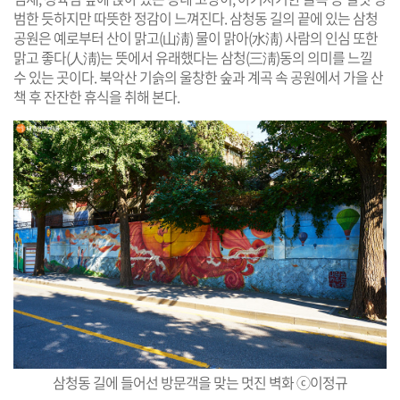
범한 듯하지만 따뜻한 정감이 느껴진다. 삼청동 길의 끝에 있는 삼청
공원은 예로부터 산이 맑고(山淸) 물이 맑아(水淸) 사람의 인심 또한
맑고 좋다(人淸)는 뜻에서 유래했다는 삼청(三淸)동의 의미를 느낄
수 있는 곳이다. 북악산 기슭의 울창한 숲과 계곡 속 공원에서 가을 산
책 후 잔잔한 휴식을 취해 본다.
삼청동 길에 들어선 방문객을 맞는 멋진 벽화 ⓒ이정규