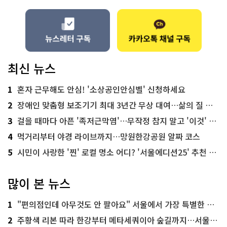
최신 뉴스
1
혼자 근무해도 안심! '소상공인안심벨' 신청하세요
2
장애인 맞춤형 보조기기 최대 3년간 무상 대여…삶의 질 높인다
3
걸을 때마다 아픈 '족저근막염'…무작정 참지 말고 '이것' 해보세요!
4
먹거리부터 야경 라이브까지…망원한강공원 알짜 코스
5
시민이 사랑한 '찐' 로컬 명소 어디? '서울에디션25' 추천 코스
많이 본 뉴스
1
"편의점인데 아무것도 안 팔아요" 서울에서 가장 특별한 편의점의 정체
2
주황색 리본 따라 한강부터 메타세쿼이아 숲길까지…서울둘레길 15코스