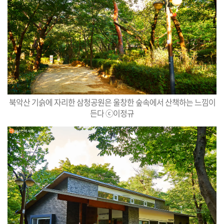
북악산 기슭에 자리한 삼청공원은 울창한 숲속에서 산책하는 느낌이
든다 ⓒ이정규