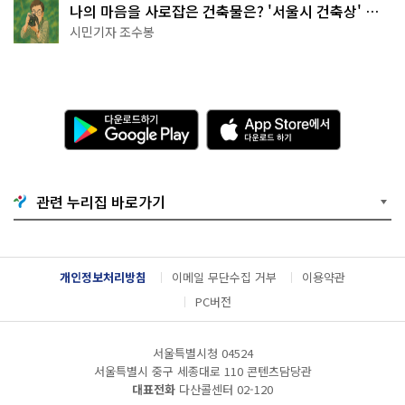
나의 마음을 사로잡은 건축물은? '서울시 건축상' 수
상작 공개!
시민기자 조수봉
다
A
운
p
로
p
드
S
하
t
기
o
관련 누리집 바로가기
G
r
o
e
o
에
g
서
l
다
개인정보처리방침
이메일 무단수집 거부
이용약관
e
운
P
로
PC버전
l
드
a
하
y
기
서울특별시청 04524
서울특별시 중구 세종대로 110 콘텐츠담당관
대표전화
다산콜센터
02-120