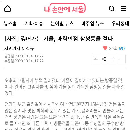
본
페
내
문
이
내
손
검
메
바
지
손
안
색
뉴
로
상
안
주
에
창
전
가
단
에
뉴스홈
기획·이슈
분야별 뉴스
비주얼 뉴스
우리동네
요
서
열
체
기
으
서
서
울
기
보
로
울
비
기
이
-
[사진] 깊어가는 가을, 매력만점 삼청동을 걷다
스
동
서
바
울
좋
시민기자 이정규
0
조회
692
로
시
아
가
대
발행일
2020.10.14. 17:22
요
기
페
S
글
글
표
수정일
2020.10.14. 17:22
이
N
자
자
소
지
S
크
크
통
U
공
기
기
포
오후의 그림자가 부쩍 길어졌다. 가을이 깊어가고 있다는 방증일 것
R
유
크
작
털
L
하
게
게
이다. 길어진 그림자를 벗 삼아 가을 정취 가득한 삼청동 길을 따라 걸
복
기
변
변
었다.
사
경
경
하
하
청와대 부근 갈림길에서 시작하여 삼청공원까지 15분 남짓 걷는 길지
기
기
않은 길이다. 멋진 벽화와 분위기 있는 가게, 갤러리들이 만들어 내는
거리 풍경은 사람을 끄는 묘한 매력이 있다. 큰 길 안쪽의 작은 골목길
로 들어서면 또 다른 매력이 방문객을 이끈다. 동네 빵집의 구수한 빵
냄새, 정육점 앞에 앉아 있는 동네 고양이, 아기자기한 골목 등 얼핏 평