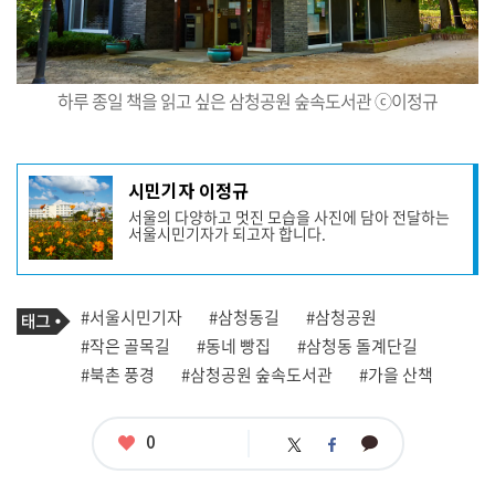
하루 종일 책을 읽고 싶은 삼청공원 숲속도서관 ⓒ이정규
기
시민기자 이정규
사
서울의 다양하고 멋진 모습을 사진에 담아 전달하는
작
서울시민기자가 되고자 합니다.
성
자
프
로
기
필
태
#서울시민기자
#삼청동길
#삼청공원
사
그
관
#작은 골목길
#동네 빵집
#삼청동 돌계단길
련
#북촌 풍경
#삼청공원 숲속도서관
#가을 산책
태
그
좋
0
카
트
페
아
카
위
이
요
오
터
스