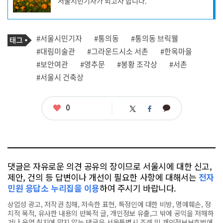
서울시민기자가 되고자 합니다.
성
자
프
로
기
필
태
#서울시민기자
#통의동
#통의동 브릭웰
사
그
관
#대림미술관
#그라운드시소 서촌
#한옥마을
련
#보안여관
#영추문
#봉황 조각상
#서촌
태
그
#서울시 건축상
좋
0
카
트
페
아
카
위
이
요
오
터
스
톡
북
댓글은 자유로운 의견 공유의 장이므로 서울시에 대한 신고,
제안, 건의 등 답변이나 개선이 필요한 사항에 대해서는
전자
민원 응답소 누리집을 이용
하여 주시기 바랍니다.
상업성 광고, 저작권 침해, 저속한 표현, 특정인에 대한 비방, 명예훼손, 정
치적 목적, 유사한 내용의 반복적 글, 개인정보 유출,그 밖에 공익을 저해하
거나 운영 취지에 맞지 않는 댓글은 서울특별시 조례 및 개인정보보호법에