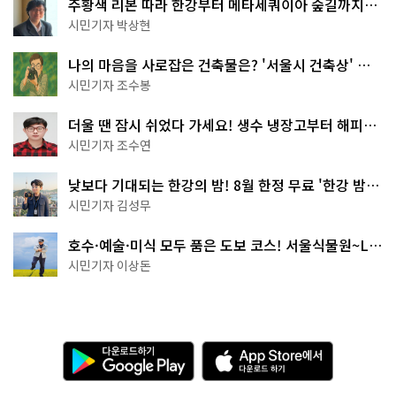
주황색 리본 따라 한강부터 메타세쿼이아 숲길까지…
서울둘레길 15코스
시민기자 박상현
나의 마음을 사로잡은 건축물은? '서울시 건축상' 수
상작 공개!
시민기자 조수봉
더울 땐 잠시 쉬었다 가세요! 생수 냉장고부터 해피소
·무더위쉼터까지
시민기자 조수연
낮보다 기대되는 한강의 밤! 8월 한정 무료 '한강 밤
핑' 예약은?
시민기자 김성무
호수·예술·미식 모두 품은 도보 코스! 서울식물원~LG
아트센터~마곡테라스거리
시민기자 이상돈
다
A
운
p
로
p
드
S