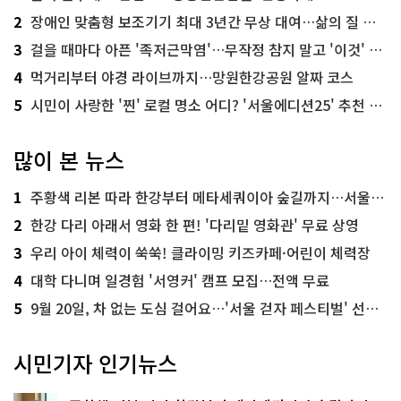
2
장애인 맞춤형 보조기기 최대 3년간 무상 대여…삶의 질 높인다
3
걸을 때마다 아픈 '족저근막염'…무작정 참지 말고 '이것' 해보세요!
4
먹거리부터 야경 라이브까지…망원한강공원 알짜 코스
5
시민이 사랑한 '찐' 로컬 명소 어디? '서울에디션25' 추천 코스
많이 본 뉴스
1
주황색 리본 따라 한강부터 메타세쿼이아 숲길까지…서울둘레길 15코스
2
한강 다리 아래서 영화 한 편! '다리밑 영화관' 무료 상영
3
우리 아이 체력이 쑥쑥! 클라이밍 키즈카페·어린이 체력장
4
대학 다니며 일경험 '서영커' 캠프 모집…전액 무료
5
9월 20일, 차 없는 도심 걸어요…'서울 걷자 페스티벌' 선착순 5천명
시민기자 인기뉴스