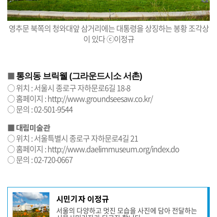
영추문 북쪽의 청와대앞 삼거리에는 대통령을 상징하는 봉황 조각상
이 있다 ⓒ이정규
■
통의동 브릭웰 (그라운드시소 서촌)
○ 위치 : 서울시 종로구 자하문로6길 18-8
○ 홈페이지 :
http://www.groundseesaw.co.kr/
○ 문의 : 02-501-9544
■
대림미술관
○ 위치 : 서울특별시 종로구 자하문로4길 21
○ 홈페이지 :
http://www.daelimmuseum.org/index.do
○ 문의 : 02-720-0667
기
시민기자 이정규
사
서울의 다양하고 멋진 모습을 사진에 담아 전달하는
작