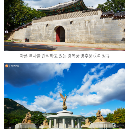
아픈 역사를 간직하고 있는 경복궁 영추문 ⓒ이정규