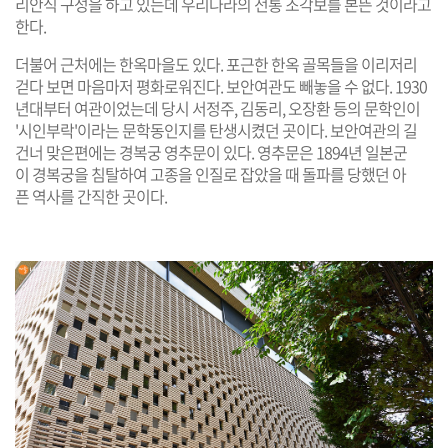
리안식 구성을 하고 있는데 우리나라의 전통 조각보를 본뜬 것이라고
한다.
더불어 근처에는 한옥마을도 있다. 포근한 한옥 골목들을 이리저리
걷다 보면 마음마저 평화로워진다. 보안여관도 빼놓을 수 없다. 1930
년대부터 여관이었는데 당시 서정주, 김동리, 오장환 등의 문학인이
'시인부락'이라는 문학동인지를 탄생시켰던 곳이다. 보안여관의 길
건너 맞은편에는 경복궁 영추문이 있다. 영추문은 1894년 일본군
이 경복궁을 침탈하여 고종을 인질로 잡았을 때 돌파를 당했던 아
픈 역사를 간직한 곳이다.