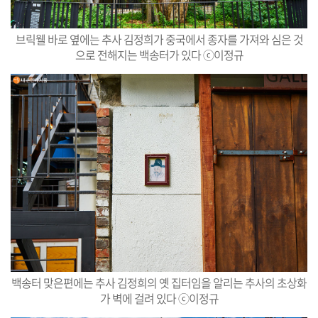
브릭웰 바로 옆에는 추사 김정희가 중국에서 종자를 가져와 심은 것
으로 전해지는 백송터가 있다 ⓒ이정규
백송터 맞은편에는 추사 김정희의 옛 집터임을 알리는 추사의 초상화
가 벽에 걸려 있다 ⓒ이정규