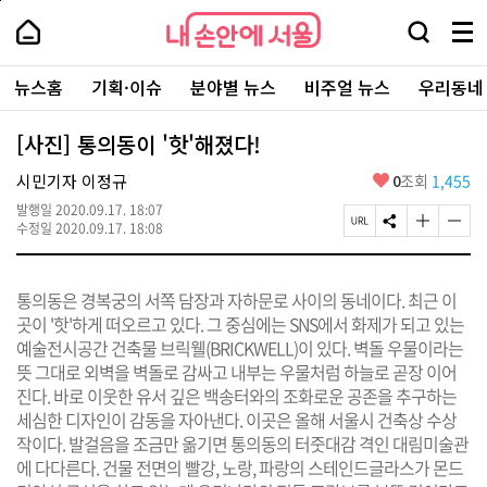
본
페
내
문
이
내
손
검
메
바
지
손
안
색
뉴
로
상
안
주
에
창
전
가
단
에
뉴스홈
기획·이슈
분야별 뉴스
비주얼 뉴스
우리동네
요
서
열
체
기
으
서
서
울
기
보
로
울
비
기
이
-
[사진] 통의동이 '핫'해졌다!
스
동
서
바
울
좋
시민기자 이정규
0
조회
1,455
로
시
아
가
대
발행일
2020.09.17. 18:07
요
기
페
S
글
글
표
수정일
2020.09.17. 18:08
이
N
자
자
소
지
S
크
크
통
U
공
기
기
포
통의동은 경복궁의 서쪽 담장과 자하문로 사이의 동네이다. 최근 이
R
유
크
작
털
L
하
게
게
곳이 '핫'하게 떠오르고 있다. 그 중심에는 SNS에서 화제가 되고 있는
복
기
변
변
예술전시공간 건축물 브릭웰(BRICKWELL)이 있다. 벽돌 우물이라는
사
경
경
뜻 그대로 외벽을 벽돌로 감싸고 내부는 우물처럼 하늘로 곧장 이어
하
하
기
기
진다. 바로 이웃한 유서 깊은 백송터와의 조화로운 공존을 추구하는
세심한 디자인이 감동을 자아낸다. 이곳은 올해 서울시 건축상 수상
작이다. 발걸음을 조금만 옮기면 통의동의 터줏대감 격인 대림미술관
에 다다른다. 건물 전면의 빨강, 노랑, 파랑의 스테인드글라스가 몬드