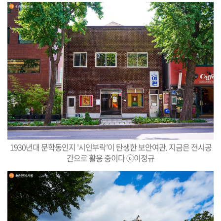
1930년대 문학동인지 '시인부락'이 탄생한 보안여관. 지금은 전시공
간으로 활용 중이다 ⓒ이정규