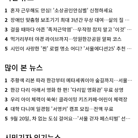
1
혼자 근무해도 안심! '소상공인안심벨' 신청하세요
2
장애인 맞춤형 보조기기 최대 3년간 무상 대여…삶의 질 높인다
3
걸을 때마다 아픈 '족저근막염'…무작정 참지 말고 '이것' 해보세요!
4
먹거리부터 야경 라이브까지…망원한강공원 알짜 코스
5
시민이 사랑한 '찐' 로컬 명소 어디? '서울에디션25' 추천 코스
많이 본 뉴스
1
주황색 리본 따라 한강부터 메타세쿼이아 숲길까지…서울둘레길 15코스
2
한강 다리 아래서 영화 한 편! '다리밑 영화관' 무료 상영
3
우리 아이 체력이 쑥쑥! 클라이밍 키즈카페·어린이 체력장
4
대학 다니며 일경험 '서영커' 캠프 모집…전액 무료
5
9월 20일, 차 없는 도심 걸어요…'서울 걷자 페스티벌' 선착순 5천명
시민기자 인기뉴스