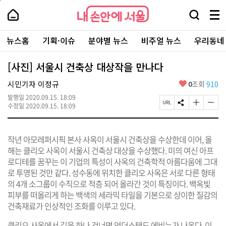
본
페
내
문
이
내
손
검
메
바
지
손
안
색
뉴
로
상
안
주
에
창
전
가
단
에
뉴스홈
기획·이슈
분야별 뉴스
비주얼 뉴스
우리동네
요
서
열
체
기
으
서
서
울
기
보
로
울
비
기
이
-
[사진] 서울시 건축상 대상작을 만나다
스
동
서
바
울
좋
시민기자 이정규
0
조회
910
로
시
아
가
대
발행일
2020.09.15. 18:09
요
기
페
S
글
글
표
수정일
2020.09.15. 18:09
이
N
자
자
소
지
S
크
크
통
U
공
기
기
포
작년 아모레퍼시픽 본사 사옥이 서울시 건축상을 수상한데 이어, 올
R
유
크
작
털
L
하
게
게
해는 클리오 사옥이 서울시 건축상 대상을 수상했다. 미의 여신 아프
복
기
변
변
로디테를 꿈꾸는 이 기업의 특성이 사옥의 건축학적 아름다움에 그대
사
경
경
로 투영된 것만 같다. 성수동에 위치한 클리오 사옥은 서로 다른 형태
하
하
기
기
의 4개 소그룹이 수직으로 적층 되어 올라간 것이 특징이다. 백옥빛
피부를 떠올리게 하는 백색의 세라믹 타일을 기본으로 상이한 질감의
건축재료가 인상적인 조화를 이루고 있다.
클리오 사옥에서 길을 하나 건너면 언더스탠드 에비뉴가 나온다. 이