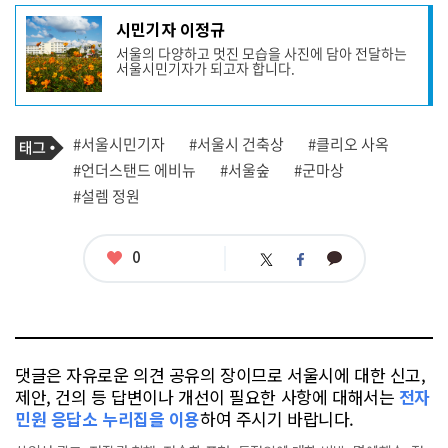
기
시민기자 이정규
사
서울의 다양하고 멋진 모습을 사진에 담아 전달하는
작
서울시민기자가 되고자 합니다.
성
자
프
로
기
필
태
#서울시민기자
#서울시 건축상
#클리오 사옥
사
그
관
#언더스탠드 에비뉴
#서울숲
#군마상
련
#설렘 정원
태
그
좋
0
카
트
페
아
카
위
이
요
오
터
스
톡
북
댓글은 자유로운 의견 공유의 장이므로 서울시에 대한 신고,
제안, 건의 등 답변이나 개선이 필요한 사항에 대해서는
전자
민원 응답소 누리집을 이용
하여 주시기 바랍니다.