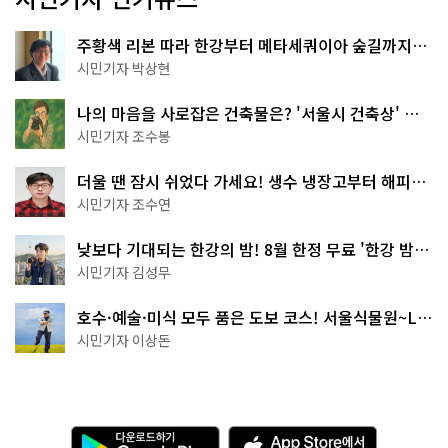
주황색 리본 따라 한강부터 메타세쿼이아 숲길까지…
서울둘레길 15코스
시민기자 박상현
나의 마음을 사로잡은 건축물은? '서울시 건축상' 수
상작 공개!
시민기자 조수봉
더울 땐 잠시 쉬었다 가세요! 생수 냉장고부터 해피소
·무더위쉼터까지
시민기자 조수연
낮보다 기대되는 한강의 밤! 8월 한정 무료 '한강 밤
핑' 예약은?
시민기자 김성무
호수·예술·미식 모두 품은 도보 코스! 서울식물원~LG
아트센터~마곡테라스거리
시민기자 이상돈
다
A