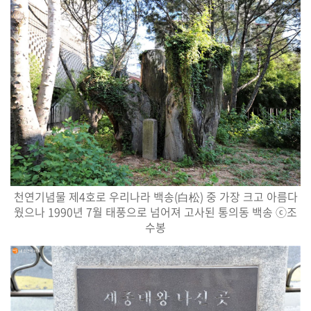
천연기념물 제
4
호로 우리나라 백송
(
白松
)
중 가장 크고 아름다
웠으나
1990
년
7
월 태풍으로 넘어져 고사된 통의동 백송
ⓒ
조
수봉