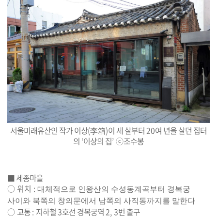
서울미래유산인 작가 이상
(
李箱
)
이 세 살부터
20
여 년을 살던 집터
의
‘
이상의 집
’
ⓒ
조수봉
■ 세종마을
○
위치
:
대체적으로 인왕산의 수성동계곡부터 경복궁
사이와 북쪽의 창의문에서 남쪽의 사직동까지를 말한다
○
교통
:
지하철
3
호선 경복궁역
2, 3
번 출구