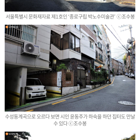
서울특별시 문화재자료 제
1
호인
‘
종로구립 박노수미술관
’
ⓒ
조수봉
수성동계곡으로 오르다 보면 시인 윤동주가 하숙을 하던 집터도 만날
수 있다
ⓒ
조수봉