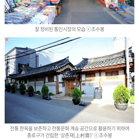
잘 정비된 통인시장의 모습
ⓒ
조수봉
전통 한옥을 보존하고 전통문화 계승 공간으로 활용하기 위하여
종로구가 건립한
‘
상촌재
(
上村齋
)’
ⓒ
조수봉