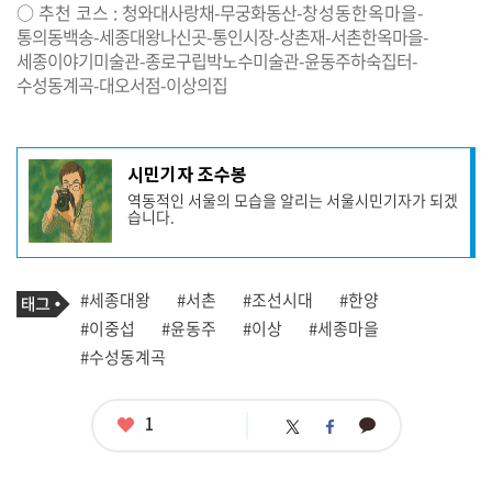
○ 추천 코스
:
청와대사랑채
-
무궁화동산
-창성동한옥마을-
통의동백송
-
세종대왕나신곳
-
통인시장
-
상촌재
-
서촌한옥마을
-
세종이야기미술관
-
종로구립박노수미술관
-
윤동주하숙집터
-
수성동계곡
-
대오서점
-
이상의집
기
시민기자 조수봉
사
역동적인 서울의 모습을 알리는 서울시민기자가 되겠
작
습니다.
성
자
프
로
기
필
태
#세종대왕
#서촌
#조선시대
#한양
사
그
관
#이중섭
#윤동주
#이상
#세종마을
련
#수성동계곡
태
그
좋
1
카
트
페
아
카
위
이
요
오
터
스
톡
북