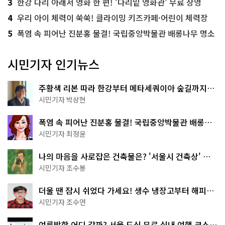
3
한강 다리 아래서 영화 한 편! '다리밑 영화관' 무료 상영
4
우리 아이 체력이 쑥쑥! 클라이밍 키즈카페·어린이 체력장
5
폭염 속 피어난 진분홍 물결! 국립중앙박물관 배롱나무 명소
시민기자 인기뉴스
주황색 리본 따라 한강부터 메타세쿼이아 숲길까지…
서울둘레길 15코스
시민기자 박상현
폭염 속 피어난 진분홍 물결! 국립중앙박물관 배롱나
무 명소
시민기자 최정윤
나의 마음을 사로잡은 건축물은? '서울시 건축상' 수
상작 공개!
시민기자 조수봉
더울 땐 잠시 쉬었다 가세요! 생수 냉장고부터 해피소
·무더위쉼터까지
시민기자 조수연
여름방학 어디 갈까? 서울 도심 무료 실내 여행 코스