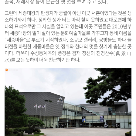
골목
,
재래시장 등이 은근한 옛 멋을 보여 주고 있다
.
그런데 세종대왕의 탄생지가 궁궐이 아닌 이곳 서촌이었다는 것은 생
소하기까지 하다
.
정확한 생가 터는 아직 찾지 못하였고 대로변에 하
나의 표석으로만 그 사실을 알리고 있는데 이곳 주민들은
2010
년부
터 세종대왕의 얼이 살아 있는 문화예술마을로 가꾸고자 동네 이름을
“
세종마을
”
로 부르기 시작하였다
.
소규모 갤러리
,
공방들도 하나 둘
터전을 마련한 세종마을은 옛 정취와 현대의 멋을 찾기에 충분한 곳
이다
.
더욱이 수성동계곡의 풍경은 겸재 정선의 진경산수
(
眞景山
水
)
를 보는 듯하여 더욱 친근하기만 하다
.