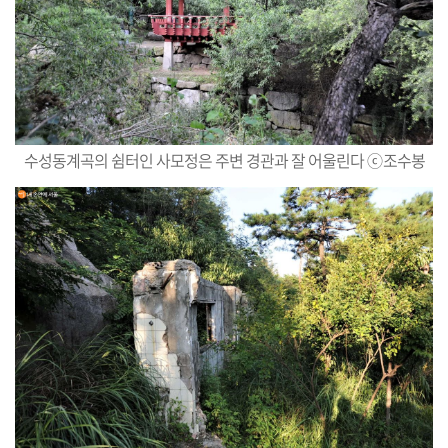
수성동계곡의 쉼터인 사모정은 주변 경관과 잘 어울린다
ⓒ
조수봉