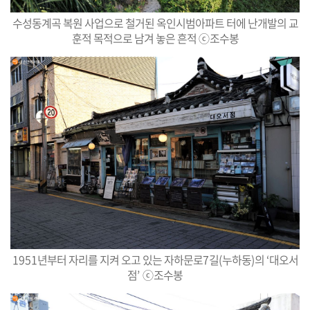
수성동계곡 복원 사업으로 철거된 옥인시범아파트 터에 난개발의 교
훈적 목적으로 남겨 놓은 흔적
ⓒ
조수봉
1951
년부터 자리를 지켜 오고 있는 자하문로
7
길
(
누하동
)
의
‘
대오서
점
’
ⓒ
조수봉