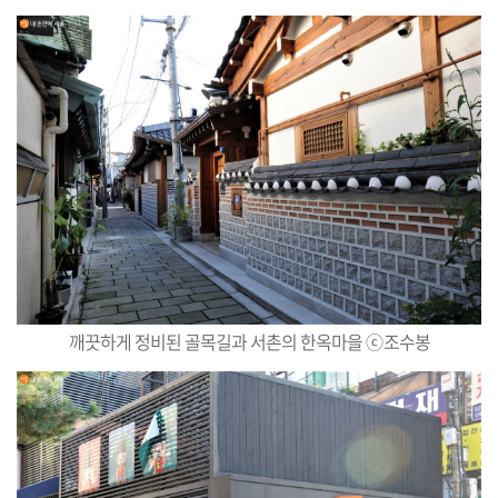
깨끗하게 정비된 골목길과 서촌의 한옥마을
ⓒ
조수봉