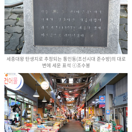
세종대왕 탄생지로 추정되는 통인동
(
조선시대 준수방
)
의 대로
변에 세운 표석
ⓒ
조수봉