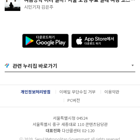
추천
시민기자 김은주
다
A
운
p
로
p
드
S
하
t
기
o
관련 누리집 바로가기
G
r
o
e
o
에
g
서
l
다
개인정보처리방침
이메일 무단수집 거부
이용약관
e
운
P
로
PC버전
l
드
a
하
y
기
서울특별시청 04524
서울특별시 중구 세종대로 110 콘텐츠담당관
대표전화
다산콜센터
02-120
ⓒ
2020. Seoul Metropolitan Government all rights reserved.