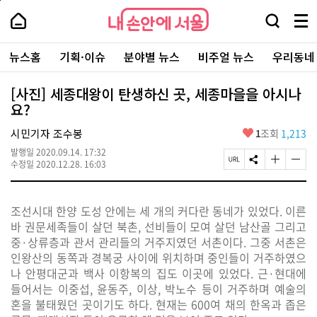
본
페
내
문
이
내
손
검
메
바
지
손
안
색
뉴
로
상
안
주
에
창
전
가
단
에
뉴스홈
기획·이슈
분야별 뉴스
비주얼 뉴스
우리동네
요
서
열
체
기
으
서
서
울
기
보
로
울
비
기
이
-
[사진] 세종대왕이 탄생하신 곳, 세종마을을 아시나
스
동
서
요?
바
울
로
시
가
좋
시민기자 조수봉
1
조회
1,213
대
기
아
표
발행일
2020.09.14. 17:32
요
소
페
S
글
글
수정일
2020.12.28. 16:03
통
이
N
자
자
포
지
S
크
크
털
U
공
기
기
조선시대 한양 도성 안에는 세 개의 커다란 동네가 있었다
.
이른
R
유
크
작
L
하
게
게
바 권문세족들이 살던 북촌
,
선비들이 모여 살던 남산골 그리고
복
기
변
변
중
·
상류층과 관서 관리들의 거주지였던 서촌이다
.
그중 서촌은
사
경
경
인왕산의 동쪽과 경복궁 사이에 위치하며 중인들이 거주하였으
하
하
기
기
나 안평대군과 백사 이항복의 집도 이곳에 있었다
.
근
·
현대에
들어서는 이중섭
,
윤동주
,
이상
,
박노수 등이 거주하며 예술의
혼을 불태웠던 곳이기도 하다
.
현재는
600
여 채의 한옥과 좁은