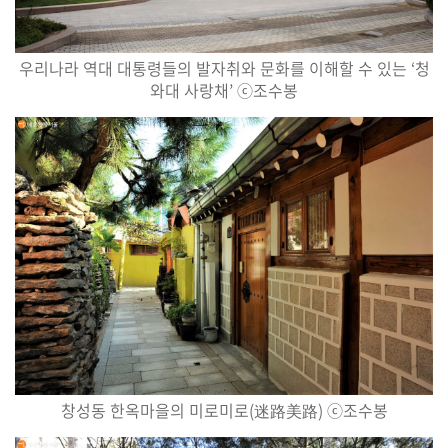
우리나라 역대 대통령들의 발자취와 문화를
이해할 수 있는
‘
청
와대 사랑채
’
ⓒ
조수봉
창성동 한옥마을의 미로미로
(
迷路美路
)
ⓒ
조수봉