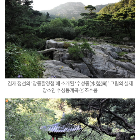
겸재 정선의
‘
장동팔경첩
’
에 소개된
‘
수성동
(
水聲洞
)’
그림의 실제
장소인 수성동계곡
ⓒ
조수봉