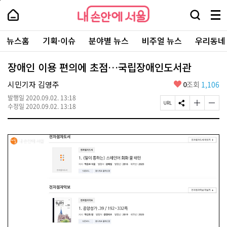
본
페
내
문
이
내
손
검
메
바
지
손
안
색
뉴
로
상
안
주
에
창
전
가
단
에
뉴스홈
기획·이슈
분야별 뉴스
비주얼 뉴스
우리동네
요
서
열
체
기
으
서
서
울
기
보
로
울
비
기
이
-
장애인 이용 편의에 초점…국립장애인도서관
스
동
서
바
울
좋
시민기자 김영주
0
조회
1,106
로
시
아
가
대
발행일
2020.09.02. 13:18
요
기
페
S
글
글
표
수정일
2020.09.02. 13:18
이
N
자
자
소
지
S
크
크
통
U
공
기
기
포
R
유
크
작
털
L
하
게
게
복
기
변
변
사
경
경
하
하
기
기