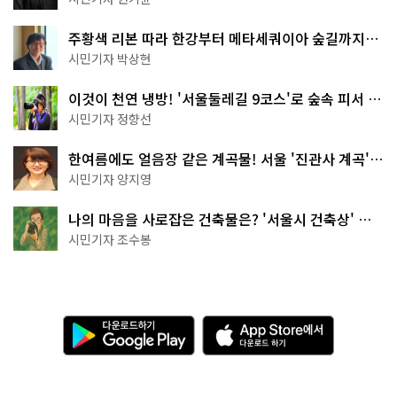
주황색 리본 따라 한강부터 메타세쿼이아 숲길까지…
서울둘레길 15코스
시민기자 박상현
이것이 천연 냉방! '서울둘레길 9코스'로 숲속 피서 떠
나볼까
시민기자 정향선
한여름에도 얼음장 같은 계곡물! 서울 '진관사 계곡'이
천국이네~
시민기자 양지영
나의 마음을 사로잡은 건축물은? '서울시 건축상' 수
상작 공개!
시민기자 조수봉
다
A
운
p
로
p
드
S
하
t