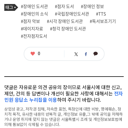
로
기
필
태
#장애인 도서관
#점자 도서
#장애인 정보
사
그
관
#장애인의 소식
#국립장애인도서관
#TTS
련
#점자 악보
#시각 장애인 도서관
#독서보조기기
태
그
#데이지자료
#청각 장애인 도서관
#전자점자도서
좋
0
카
트
페
아
카
위
이
요
오
터
스
톡
북
댓글은 자유로운 의견 공유의 장이므로 서울시에 대한 신고,
제안, 건의 등 답변이나 개선이 필요한 사항에 대해서는
전자
민원 응답소 누리집을 이용
하여 주시기 바랍니다.
상업성 광고, 저작권 침해, 저속한 표현, 특정인에 대한 비방, 명예훼손, 정
치적 목적, 유사한 내용의 반복적 글, 개인정보 유출,그 밖에 공익을 저해하
거나 운영 취지에 맞지 않는 댓글은 서울특별시 조례 및 개인정보보호법에
의해 통보없이 삭제될 수 있습니다.