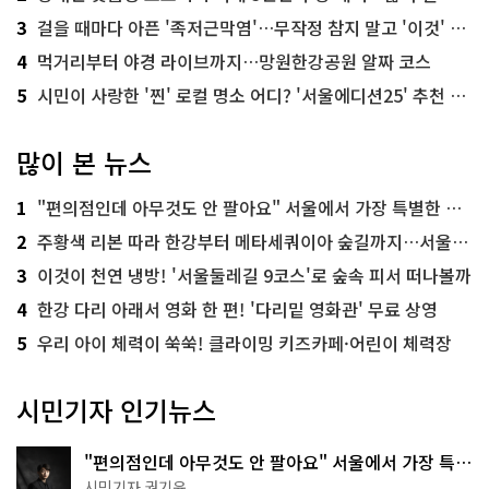
3
걸을 때마다 아픈 '족저근막염'…무작정 참지 말고 '이것' 해보세요!
4
먹거리부터 야경 라이브까지…망원한강공원 알짜 코스
5
시민이 사랑한 '찐' 로컬 명소 어디? '서울에디션25' 추천 코스
많이 본 뉴스
1
"편의점인데 아무것도 안 팔아요" 서울에서 가장 특별한 편의점의 정체
2
주황색 리본 따라 한강부터 메타세쿼이아 숲길까지…서울둘레길 15코스
3
이것이 천연 냉방! '서울둘레길 9코스'로 숲속 피서 떠나볼까
4
한강 다리 아래서 영화 한 편! '다리밑 영화관' 무료 상영
5
우리 아이 체력이 쑥쑥! 클라이밍 키즈카페·어린이 체력장
시민기자 인기뉴스
"편의점인데 아무것도 안 팔아요" 서울에서 가장 특별
한 편의점의 정체
시민기자 권기윤