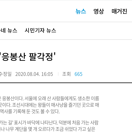
주
뉴스
영상
매거진
요
서
비
스
바
네 뉴스
시민기자 뉴스
로
가
기"
 '응봉산 팔각정'
수정일
2020.08.04. 16:05
조회
665
은 응봉산이다. 서울에 오래 산 사람들에게도 생소한 이름
곳이다. 조선시대에는 왕들이 매사냥을 즐기던 곳으로 매
역사를 기록해 둔 것도 볼 수 있다.
는 길' 표시가 바닥에 나타난다. 덕분에 처음 가는 사람
지나 나무 계단을 몇 개 오르다가 조금 쉬었다 가고 싶은