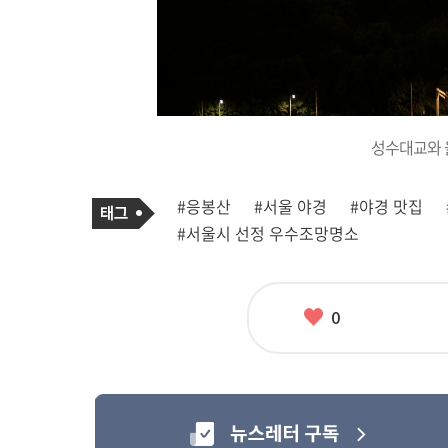
성수대교와 
기
태
#응봉산
#서울 야경
#야경 맛집
사
그
관
#서울시 선정 우수조망명소
련
태
그
좋
0
아
요