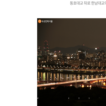
동호대교 뒤로 한남대교