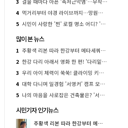
3
걸을 때마다 아픈 '족저근막염'…무작정 참지 말고 '이것' 해보세요!
4
먹거리부터 야경 라이브까지…망원한강공원 알짜 코스
5
시민이 사랑한 '찐' 로컬 명소 어디? '서울에디션25' 추천 코스
많이 본 뉴스
1
주황색 리본 따라 한강부터 메타세쿼이아 숲길까지…서울둘레길 15코스
2
한강 다리 아래서 영화 한 편! '다리밑 영화관' 무료 상영
3
우리 아이 체력이 쑥쑥! 클라이밍 키즈카페·어린이 체력장
4
대학 다니며 일경험 '서영커' 캠프 모집…전액 무료
5
나의 마음을 사로잡은 건축물은? '서울시 건축상' 수상작 공개!
시민기자 인기뉴스
주황색 리본 따라 한강부터 메타세쿼이아 숲길까지…서울둘레길 15코스