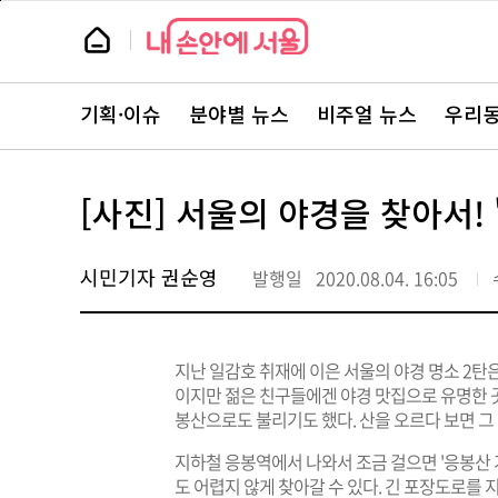
본
페
문
이
뉴
바
지
스
로
상
룸
가
단
뉴
기
으
스
로
기획·이슈
분야별 뉴스
비주얼 뉴스
우리동
주
이
요
동
서
비
스
[사진] 서울의 야경을 찾아서!
바
로
가
기
시민기자 권순영
발행일
2020.08.04. 16:05
지난 일감호 취재에 이은 서울의 야경 명소 2탄
이지만 젊은 친구들에겐 야경 맛집으로 유명한 
봉산으로도 불리기도 했다. 산을 오르다 보면 그 
지하철 응봉역에서 나와서 조금 걸으면 '응봉산 가
도 어렵지 않게 찾아갈 수 있다. 긴 포장도로를 