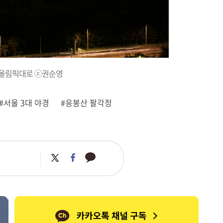
올림픽대로 ⓒ권순영
#서울 3대 야경
#응봉산 팔각정
카
트
페
카
위
이
오
터
스
톡
북