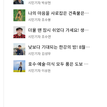
시민기자 박상현
나의 마음을 사로잡은 건축물은? '서울시 건축상' 수상작 공개!
시민기자 조수봉
더울 땐 잠시 쉬었다 가세요! 생수 냉장고부터 해피소·무더위쉼터까지
시민기자 조수연
낮보다 기대되는 한강의 밤! 8월 한정 무료 '한강 밤핑' 예약은?
시민기자 김성무
호수·예술·미식 모두 품은 도보 코스! 서울식물원~LG아트센터~마곡테라스거리
시민기자 이상돈