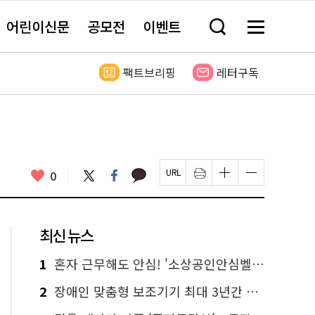
어린이신문
공모전
이벤트
검
메
색
뉴
창
전
열
체
팩트브리핑
레터구독
기
보
기
카
좋
트
페
0
페
인
글
글
카
위
이
아
이
쇄
자
자
오
터
스
요
지
하
크
크
톡
북
U
기
기
기
R
새
크
작
L
창
게
게
최신 뉴스
복
열
변
변
사
림
경
경
하
하
1
혼자 근무해도 안심! '소상공인안심벨' 신청하세요
기
기
2
장애인 맞춤형 보조기기 최대 3년간 무상 대여…삶의 질 높인다