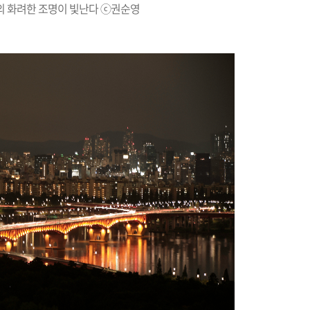
의 화려한 조명이 빛난다 ⓒ권순영